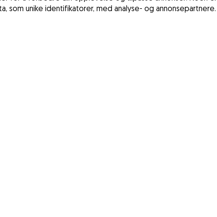
ata, som unike identifikatorer, med analyse- og annonsepartnere.
Vilkår og betin
Frankrike
Personvernregl
Spania
Lov om digitale
Storbritannia
Tyskland
Irland
Danmark
Sverige