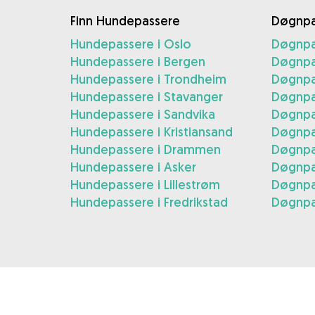
Finn Hundepassere
Døgnpa
Hundepassere i Oslo
Døgnpa
Hundepassere i Bergen
Døgnpa
Hundepassere i Trondheim
Døgnpa
Hundepassere i Stavanger
Døgnpa
Hundepassere i Sandvika
Døgnpa
Hundepassere i Kristiansand
Døgnpas
Hundepassere i Drammen
Døgnpa
Hundepassere i Asker
Døgnpa
Hundepassere i Lillestrøm
Døgnpas
Hundepassere i Fredrikstad
Døgnpas