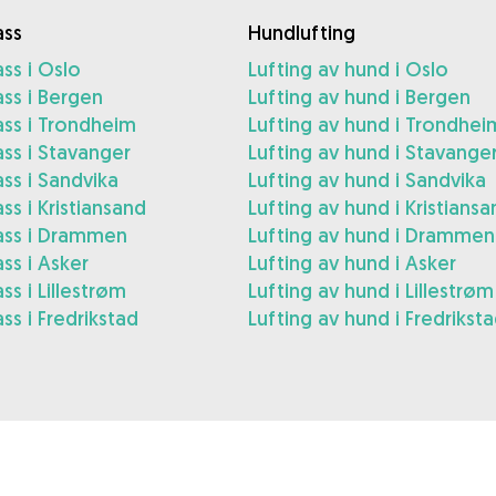
ss
Hundlufting
ss i Oslo
Lufting av hund i Oslo
ss i Bergen
Lufting av hund i Bergen
ss i Trondheim
Lufting av hund i Trondhei
ss i Stavanger
Lufting av hund i Stavange
ss i Sandvika
Lufting av hund i Sandvika
s i Kristiansand
Lufting av hund i Kristiansa
ss i Drammen
Lufting av hund i Drammen
ss i Asker
Lufting av hund i Asker
s i Lillestrøm
Lufting av hund i Lillestrøm
s i Fredrikstad
Lufting av hund i Fredrikst