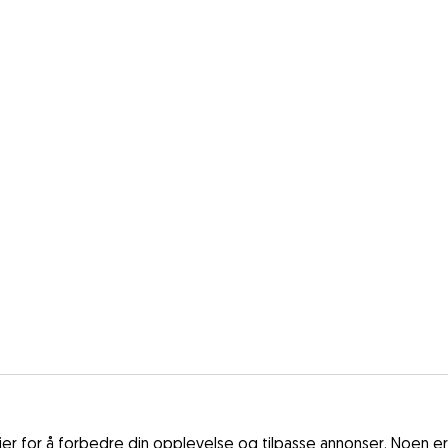
r for å forbedre din opplevelse og tilpasse annonser. Noen er