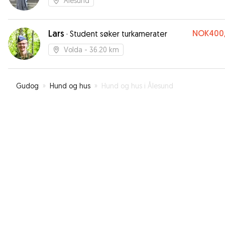
Ålesund
Lars
NOK400
·
Student søker turkamerater
Volda
- 36.20 km
Gudog
»
Hund og hus
»
Hund og hus i Ålesund