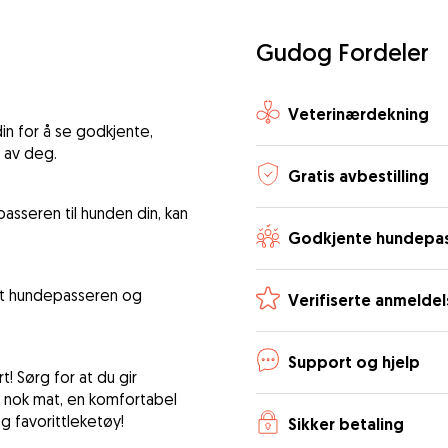
Gudog Fordeler
Veterinærdekning
n for å se godkjente,
 av deg.
Gratis avbestilling
asseren til hunden din, kan
Godkjente hundepa
 at hundepasseren og
Verifiserte anmeldel
Support og hjelp
! Sørg for at du gir
: nok mat, en komfortabel
 favorittleketøy!
Sikker betaling