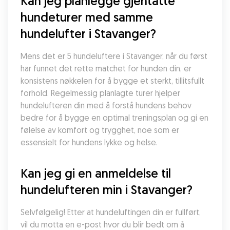
Kan jeg planlegge gjentatte 
hundeturer med samme 
hundelufter i Stavanger?
Mens det er 5 hundeluftere i Stavanger, når du først 
har funnet det rette matchet for hunden din, er 
konsistens nøkkelen for å bygge et sterkt, tillitsfullt 
forhold. Regelmessig planlagte turer hjelper 
hundelufteren din med å forstå hundens behov 
bedre for å bygge en optimal treningsplan og gi en 
følelse av komfort og trygghet, noe som er 
essensielt for hundens lykke og helse.
Kan jeg gi en anmeldelse til 
hundelufteren min i Stavanger?
Selvfølgelig! Etter at hundeluftingen din er fullført, 
vil du motta en e-post hvor du blir bedt om å 