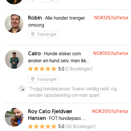
Robin
NOK125
/luftetur
·
Alle hunder trenger
omsorg
Stavanger
Cairo
NOK100
/luftetur
·
Hunde elsker som
ønsker en hund selv, men ikke
kan få en enda
5.0
(
2
Bookinger
)
Stavanger
“
Trygg hundepasser. Svarer veldig raskt og
sender oppdatering om man spør!
”
Roy Cato Fjeldvær
NOK200
/luftetur
Hansen
·
FOT hundepass 🐶
Frihet-Omsorg-Trygghet🐶
5.0
(
30
Bookinger
)