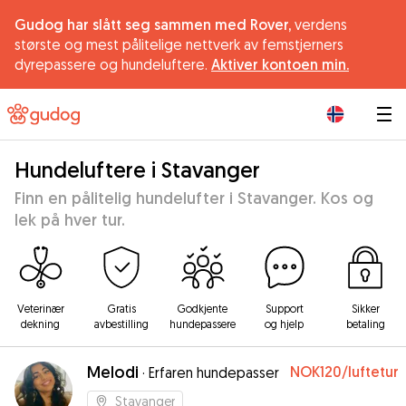
Gudog har slått seg sammen med Rover,
verdens
største og mest pålitelige nettverk av femstjerners
dyrepassere og hundeluftere.
Aktiver kontoen min.
|
Hundeluftere i Stavanger
Finn en pålitelig hundelufter i Stavanger. Kos og
lek på hver tur.
Veterinær
Gratis
Godkjente
Support
Sikker
dekning
avbestilling
hundepassere
og hjelp
betaling
Melodi
NOK120
/luftetur
·
Erfaren hundepasser
Stavanger