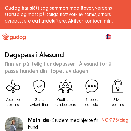
Gudog har slått seg sammen med Rover,
verdens
største og mest pålitelige nettverk av femstjerners
dyrepassere og hundeluftere.
Aktiver kontoen min.
|
Dagspass i Ålesund
Finn en pålitelig hundepasser i Ålesund for å
passe hunden din i løpet av dagen
Veterinær
Gratis
Godkjente
Support
Sikker
dekning
avbestilling
hundepassere
og hjelp
betaling
Mathilde
NOK175
/dag
·
Student med hjerte fir
hund