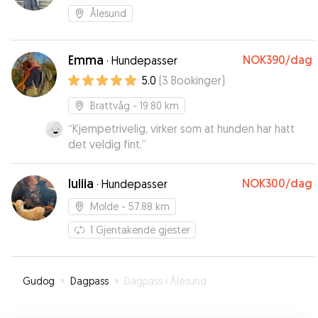
Ålesund
Emma
NOK390
/dag
·
Hundepasser
5.0
(
3
Bookinger
)
Brattvåg
- 19.80 km
“
Kjempetrivelig, virker som at hunden har hatt
det veldig fint.
”
Iuliia
NOK300
/dag
·
Hundepasser
Molde
- 57.88 km
1
Gjentakende gjester
Gudog
»
Dagpass
»
Dagpass i Ålesund