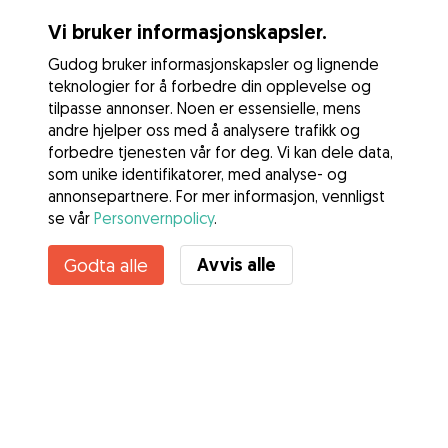
Vi bruker informasjonskapsler.
Gudog bruker informasjonskapsler og lignende
teknologier for å forbedre din opplevelse og
tilpasse annonser. Noen er essensielle, mens
andre hjelper oss med å analysere trafikk og
forbedre tjenesten vår for deg. Vi kan dele data,
som unike identifikatorer, med analyse- og
annonsepartnere. For mer informasjon, vennligst
se vår
Personvernpolicy
.
Avvis alle
Godta alle
Tjenester
Slik fungerer det
Om Gudog