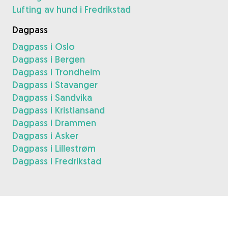
Lufting av hund i Fredrikstad
Dagpass
Dagpass i Oslo
Dagpass i Bergen
Dagpass i Trondheim
Dagpass i Stavanger
Dagpass i Sandvika
Dagpass i Kristiansand
Dagpass i Drammen
Dagpass i Asker
Dagpass i Lillestrøm
Dagpass i Fredrikstad