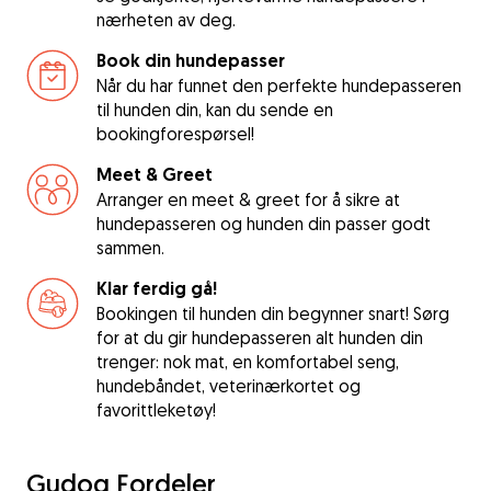
nærheten av deg.
Book din hundepasser
Når du har funnet den perfekte hundepasseren
til hunden din, kan du sende en
bookingforespørsel!
Meet & Greet
Arranger en meet & greet for å sikre at
hundepasseren og hunden din passer godt
sammen.
Klar ferdig gå!
Bookingen til hunden din begynner snart! Sørg
for at du gir hundepasseren alt hunden din
trenger: nok mat, en komfortabel seng,
hundebåndet, veterinærkortet og
favorittleketøy!
Gudog Fordeler