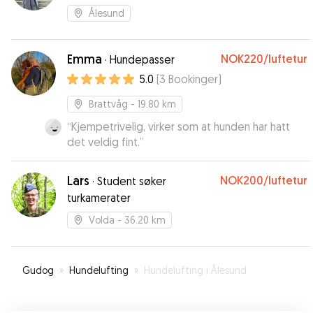
Ålesund
Emma
NOK220
/luftetur
·
Hundepasser
5.0
(
3
Bookinger
)
Brattvåg
- 19.80 km
“
Kjempetrivelig, virker som at hunden har hatt
det veldig fint.
”
Lars
NOK200
/luftetur
·
Student søker
turkamerater
Volda
- 36.20 km
Gudog
»
Hundelufting
»
Hundelufting i Ålesund