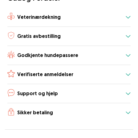
Veterinærdekning
Gratis avbestilling
Godkjente hundepassere
Verifiserte anmeldelser
Support og hjelp
Sikker betaling