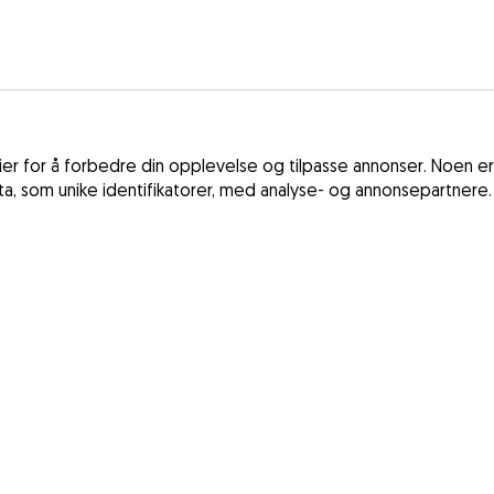
r for å forbedre din opplevelse og tilpasse annonser. Noen er
ata, som unike identifikatorer, med analyse- og annonsepartnere.
Vilkår og betin
Frankrike
Personvernregl
Spania
Lov om digitale
Storbritannia