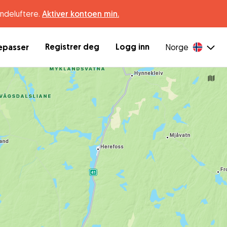
undeluftere.
Aktiver kontoen min.
Registrer deg
Logg inn
depasser
Norge