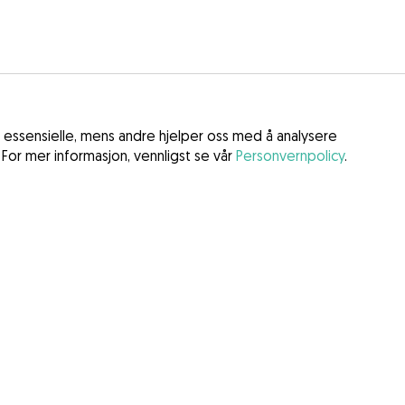
 essensielle, mens andre hjelper oss med å analysere
 For mer informasjon, vennligst se vår
Personvernpolicy
.
gelser
er
 tjenester (DSA)