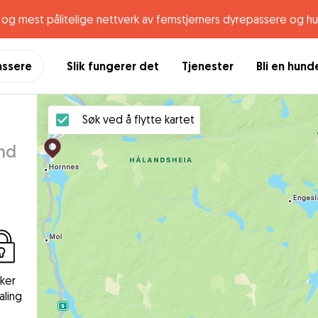
og mest pålitelige nettverk av femstjerners dyrepassere og h
assere
Slik fungerer det
Tjenester
Bli en hun
Søk ved å flytte kartet
and
kker
aling