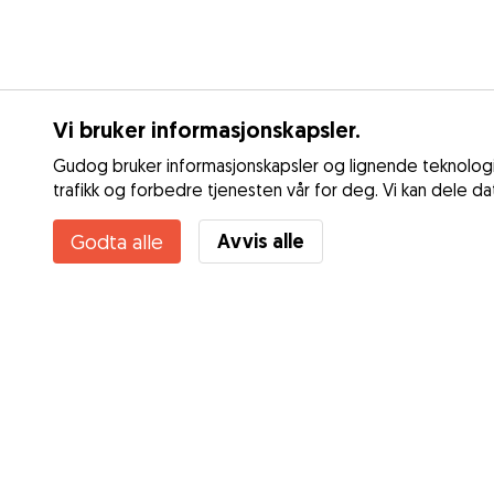
Vi bruker informasjonskapsler.
Gudog bruker informasjonskapsler og lignende teknologie
trafikk og forbedre tjenesten vår for deg. Vi kan dele d
Avvis alle
Godta alle
Tjenester
Dagspass
Slik fungerer det
Lufting
Om Gudog
Døgnpass