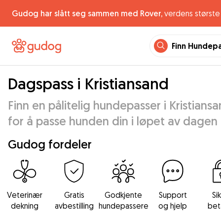
Gudog har slått seg sammen med Rover,
verdens største 
Finn Hundep
Dagspass i Kristiansand
Finn en pålitelig hundepasser i Kristians
for å passe hunden din i løpet av dagen
Gudog fordeler
Veterinær
Gratis
Godkjente
Support
Si
dekning
avbestilling
hundepassere
og hjelp
bet