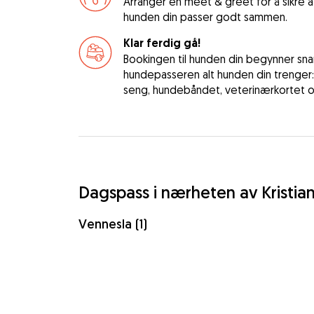
Arranger en meet & greet for å sikre
hunden din passer godt sammen.
Klar ferdig gå!
Bookingen til hunden din begynner snart
hundepasseren alt hunden din trenger
seng, hundebåndet, veterinærkortet og
Dagspass i nærheten av Kristia
Vennesla (1)