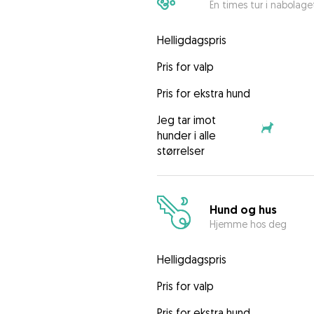
En times tur i nabolage
Helligdagspris
Pris for valp
Pris for ekstra hund
Jeg tar imot
hunder i alle
størrelser
Hund og hus
Hjemme hos deg
Helligdagspris
Pris for valp
Pris for ekstra hund