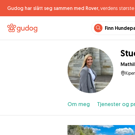
Gudog har slått seg sammen med Rover,
verdens største 
Finn Hundep
Stu
Mathi
Kipe
Om meg
Tjenester og pr