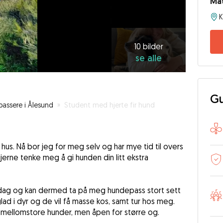
Mat
K
10
bilder
se
10 bilder
se alle
alle
Gu
assere i Ålesund
»
Student med hjerte fir hund
hus. Nå bor jeg for meg selv og har mye tid til overs
jerne tenke meg å gi hunden din litt ekstra
erdag og kan dermed ta på meg hundepass stort sett
lad i dyr og de vil få masse kos, samt tur hos meg.
ellomstore hunder, men åpen for større og.