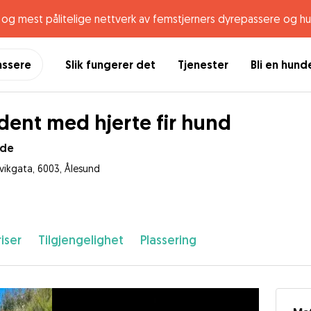
og mest pålitelige nettverk av femstjerners dyrepassere og h
assere
Slik fungerer det
Tjenester
Bli en hun
dent med hjerte fir hund
lde
rvikgata, 6003, Ålesund
iser
Tilgjengelighet
Plassering