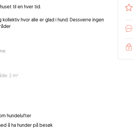
uset til en hver tid.
lig kollektiv hvor alle er glad i hund. Dessverre ingen
råder
mme
åde: 2 m²
 som hundelufter
 med å ha hunder på besøk