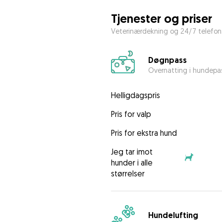
Tjenester og priser
Veterinærdekning og 24/7 telefons
Døgnpass
Overnatting i hundepa
Helligdagspris
Pris for valp
Pris for ekstra hund
Jeg tar imot
hunder i alle
størrelser
Hundelufting