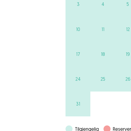
3
4
5
10
11
12
17
18
19
24
25
26
31
Tilgjengelig
Reserver