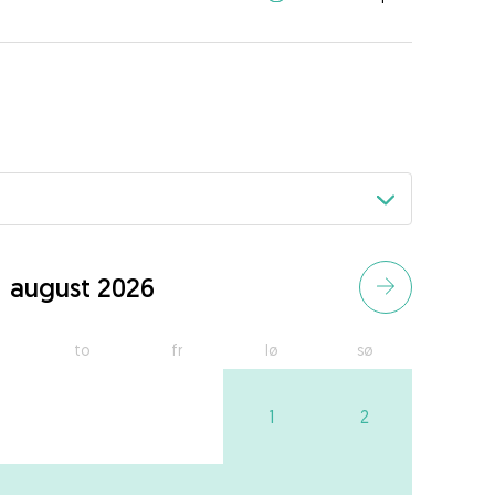
august 2026
to
fr
lø
sø
1
2