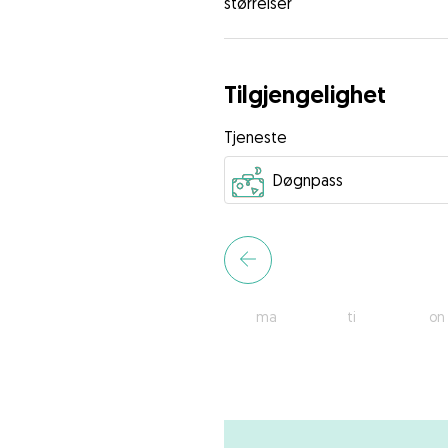
størrelser
Tilgjengelighet
Tjeneste
ma
ti
on