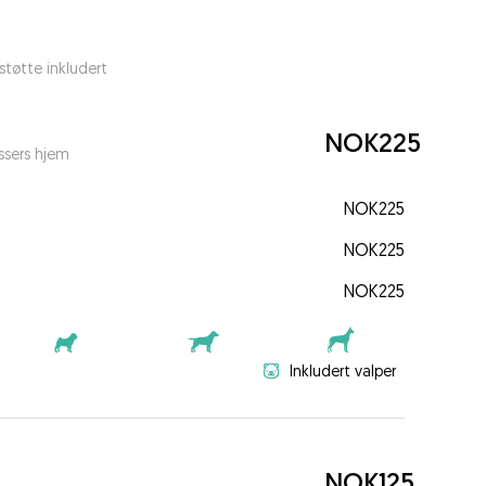
tøtte inkludert
NOK225
ssers hjem
NOK225
NOK225
NOK225
Inkludert valper
NOK125