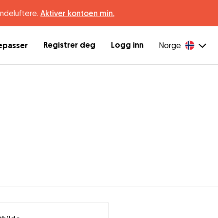
undeluftere.
Aktiver kontoen min.
Registrer deg
Logg inn
depasser
Norge