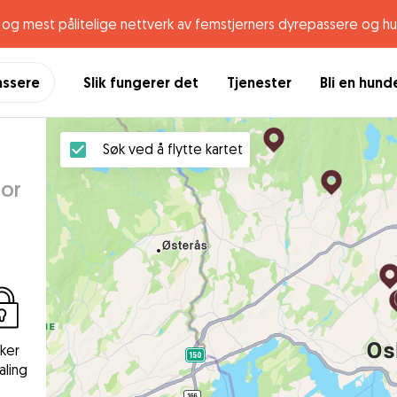
og mest pålitelige nettverk av femstjerners dyrepassere og h
assere
Slik fungerer det
Tjenester
Bli en hun
Søk ved å flytte kartet
for
kker
aling