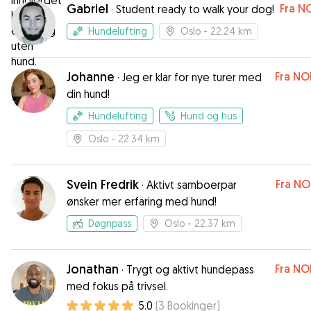
Gabriel
Fra
NO
·
Student ready to walk your dog!
Hundelufting
Oslo
- 22.24 km
Johanne
Fra
NO
·
Jeg er klar for nye turer med
din hund!
Hundelufting
Hund og hus
Oslo
- 22.34 km
Svein Fredrik
Fra
NO
·
Aktivt samboerpar
ønsker mer erfaring med hund!
Døgnpass
Oslo
- 22.37 km
Jonathan
Fra
NO
·
Trygt og aktivt hundepass
med fokus på trivsel.
5.0
(
3
Bookinger
)