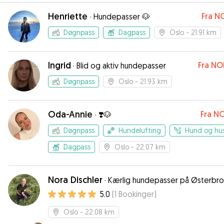
Henriette
Fra
NO
·
Hundepasser 🐶
Døgnpass
Dagpass
Oslo
- 21.91 km
Ingrid
Fra
NO
·
Blid og aktiv hundepasser
Døgnpass
Oslo
- 21.93 km
Oda-Annie
Fra
NO
·
❣️🐶
Døgnpass
Hundelufting
Hund og hu
Dagpass
Oslo
- 22.07 km
Nora Dischler
·
Kærlig hundepasser på Østerbro
5.0
(
1
Bookinger
)
Oslo
- 22.08 km