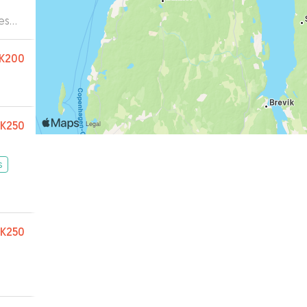
es
ase.
K200
K250
s
K250