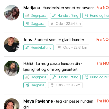
Marijana
Fra
NO
·
Hundeelsker ser etter turvenn
Døgnpass
Hundelufting
Hund og hu
Dagpass
Oslo
- 22.54 km
Jens
Fra
NO
·
Student som er glad i hunder
Hundelufting
Oslo
- 22.61 km
Hana
Fra
NO
·
La meg passe hunden din -
kjærlighet og omsorg garantert!
Døgnpass
Hundelufting
Hund og hu
Dagpass
Oslo
- 22.85 km
Maya Pavianne
Fra
NO
·
Jeg kan passe hunden
din!