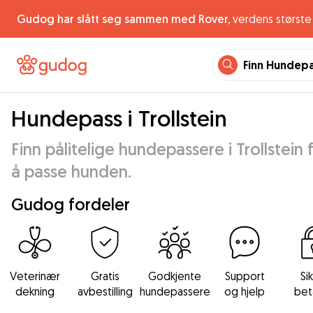
Gudog har slått seg sammen med Rover,
verdens største 
Finn Hundep
Hundepass i Trollstein
Finn pålitelige hundepassere i Trollstein 
å passe hunden.
Gudog fordeler
Veterinær
Gratis
Godkjente
Support
Si
dekning
avbestilling
hundepassere
og hjelp
bet