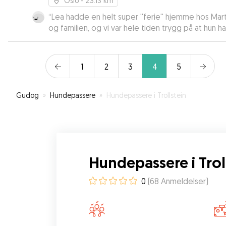
Oslo
- 23.13 km
“
Lea hadde en helt super ''ferie'' hjemme hos Mart
og familien, og vi var hele tiden trygg på at hun 
det bra.
”
1
2
3
4
5
Gudog
»
Hundepassere
»
Hundepassere i Trollstein
Hundepassere i Trol
0
(
68
Anmeldelser
)