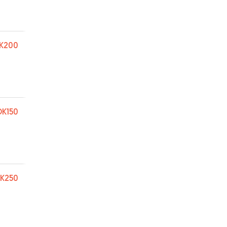
K200
K150
K250