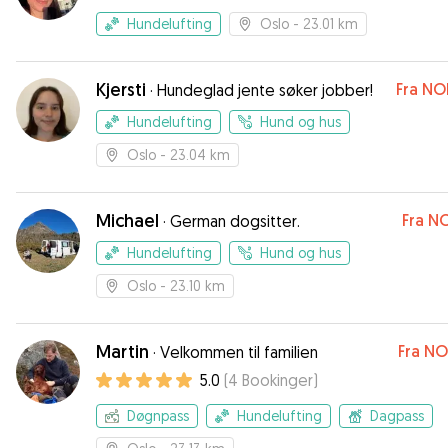
Hundelufting
Oslo
- 23.01 km
Kjersti
Fra
NO
·
Hundeglad jente søker jobber!
Hundelufting
Hund og hus
Oslo
- 23.04 km
Michael
Fra
NO
·
German dogsitter.
Hundelufting
Hund og hus
Oslo
- 23.10 km
Martin
Fra
NO
·
Velkommen til familien
5.0
(
4
Bookinger
)
Døgnpass
Hundelufting
Dagpass