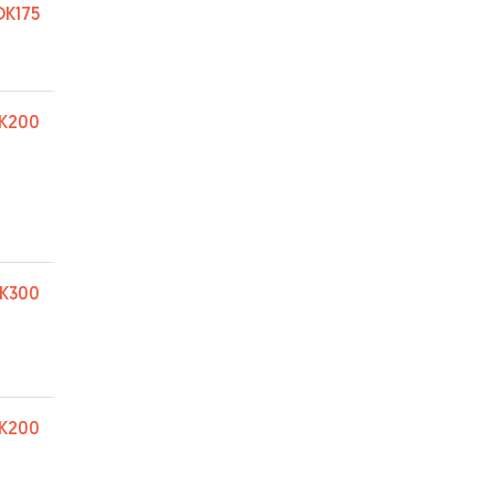
K175
K200
K300
K200