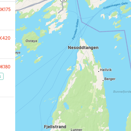
K175
K420
K180
s