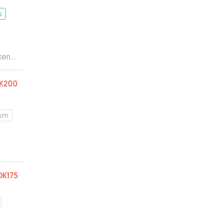
s
uken
r
ste
”
K200
 km
K175