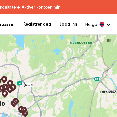
undeluftere.
Aktiver kontoen min.
Registrer deg
Logg inn
depasser
Norge