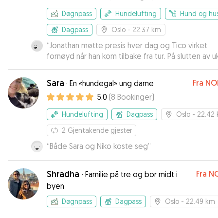
Døgnpass
Hundelufting
Hund og hu
Dagpass
Oslo
- 22.37 km
“
Jonathan møtte presis hver dag og Tico virket
fornøyd når han kom tilbake fra tur. På slutten av 
sto Tico ved døren når tiden for tur var der. Jeg e
veldig fornøyd og kan anbefale han på det varme
Sara
Fra
NO
·
En «hundegal» ung dame
5.0
(
8
Bookinger
)
Hundelufting
Dagpass
Oslo
- 22.42
2
Gjentakende gjester
“
Både Sara og Niko koste seg
”
Shradha
Fra
NO
·
Familie på tre og bor midt i
byen
Døgnpass
Dagpass
Oslo
- 22.49 km