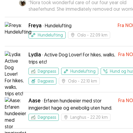
“
Nora took wonderful care of our four year old
shaeferhund. She immediately removed our worri
and her calm, reassuring manner put our dog at e
Nora is strongly recommended.
”
Freya
Fra
NO
·
Hundelufting
Hundelufting
Oslo
- 22.09 km
Lydia
Fra
NO
·
Active Dog Lover! For hikes, walks,
trips etc!
Døgnpass
Hundelufting
Hund og hu
Dagpass
Oslo
- 22.10 km
Aase
Fra
NO
·
Erfaren hundeeier med stor
inngjerdet hage og enebolig uten hund.
Døgnpass
Langhus
- 22.20 km