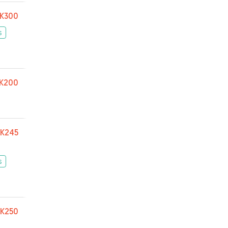
K300
s
K200
K245
s
K250