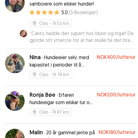
samboere som elsker hunder!
5.0
(
3
Bookinger
)
Oslo
- 19.53 km
“
Canto hadde det supert hos Idunn og Ingar! De
gjorde sitt ytterste for at han skulle ha det bra
og kontaktet dyrlege da Canto ble dårlig en
natt. Holdt oss oppdatert hele veien med bilder
Nina
NOK400
/luftetur
·
Hundeeier selv, med
og spurte om de lurte på noe. Fikk skikkelig
kapasitet i perioder til å
følelsen av at de gjorde alt for at han skulle
passe
trives. Her er hunden din trygg, anbefaler Idunn
Oslo
- 19.78 km
og Ingar på det varmeste!
”
Ronja Bøe
NOK200
/luftetur
·
Erfaren
hundeeigar som elskar tur og
kos!
Oslo
- 19.87 km
Malin
NOK180
/luftetur
·
20 år gammel jente på