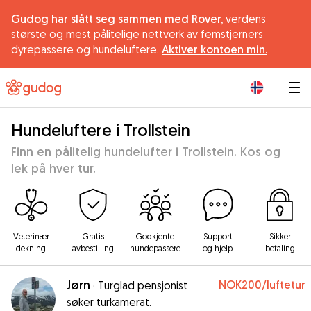
Gudog har slått seg sammen med Rover,
verdens
største og mest pålitelige nettverk av femstjerners
dyrepassere og hundeluftere.
Aktiver kontoen min.
|
Hundeluftere i Trollstein
Finn en pålitelig hundelufter i Trollstein. Kos og
lek på hver tur.
Veterinær
Gratis
Godkjente
Support
Sikker
dekning
avbestilling
hundepassere
og hjelp
betaling
Jørn
NOK200
/luftetur
·
Turglad pensjonist
søker turkamerat.