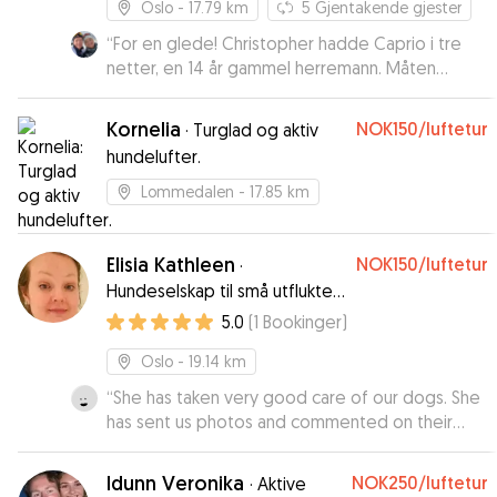
Oslo
- 17.79 km
5
Gjentakende gjester
“
For en glede! Christopher hadde Caprio i tre
netter, en 14 år gammel herremann. Måten
Christopher oppdaterte meg, og vår
kommunikasjon i forkant av oppholdet har gjort
Kornelia
NOK150
/luftetur
·
Turglad og aktiv
dette til en særdeles god opplevelse. Jeg kan
hundelufter.
varmt anbefale Christopher. Appen er også lett
å bruke og rammevilkårene optimaliserer
Lommedalen
- 17.85 km
trygghet for eier, hund og passer. Jeg vil helt
klart anbefale Gudog.
”
Elisia Kathleen
NOK150
/luftetur
·
Hundeselskap til små utflukter
og turer i Oslo
5.0
(
1
Bookinger
)
Oslo
- 19.14 km
“
She has taken very good care of our dogs. She
has sent us photos and commented on their
condition constantly. We are very grateful
”
Idunn Veronika
NOK250
/luftetur
·
Aktive