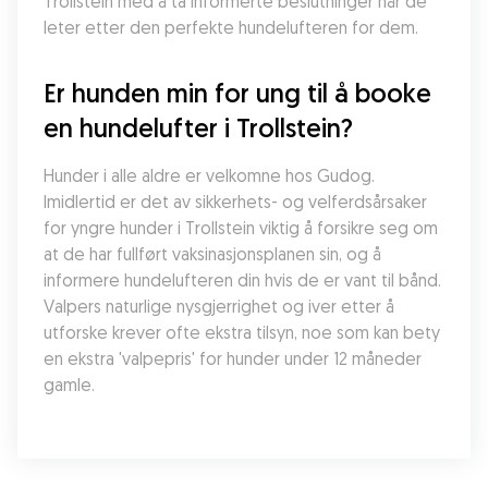
Trollstein med å ta informerte beslutninger når de 
leter etter den perfekte hundelufteren for dem.
Er hunden min for ung til å booke 
en hundelufter i Trollstein?
Hunder i alle aldre er velkomne hos Gudog. 
Imidlertid er det av sikkerhets- og velferdsårsaker 
for yngre hunder i Trollstein viktig å forsikre seg om 
at de har fullført vaksinasjonsplanen sin, og å 
informere hundelufteren din hvis de er vant til bånd. 
Valpers naturlige nysgjerrighet og iver etter å 
utforske krever ofte ekstra tilsyn, noe som kan bety 
en ekstra 'valpepris' for hunder under 12 måneder 
gamle.