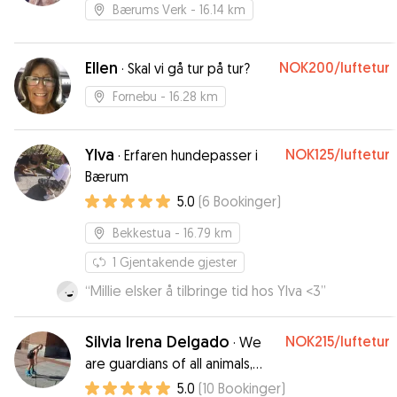
Bærums Verk
- 16.14 km
Ellen
NOK200
/luftetur
·
Skal vi gå tur på tur?
Fornebu
- 16.28 km
Ylva
NOK125
/luftetur
·
Erfaren hundepasser i
Bærum
5.0
(
6
Bookinger
)
Bekkestua
- 16.79 km
1
Gjentakende gjester
“
Millie elsker å tilbringe tid hos Ylva <3
”
Silvia Irena Delgado
NOK215
/luftetur
·
We
are guardians of all animals,
therefore our duty lies on their
5.0
(
10
Bookinger
)