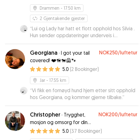
welfare and protection. Be
Drammen
- 17.50 km
kind
2
Gjentakende gjester
“
Lui og Lady har hatt et flott opphold hos Silvia .
Hun sender oppdateringer underveis i
oppholdet så jeg ikke var bekymret for hvordan
de hadde det 😊 De var rolige og glade nor de
Georgiana
NOK250
/luftetur
·
I got your tail
kom hjem så det er der beste tegnet på at de
covered! ❤️🦮🐕‍🦺🐾
har trivdes hos Silvia 😊 Hun er virkelig å anbefale
5.0
(
2
Bookinger
)
til andre 😊
”
Jar
- 17.55 km
“
Vi fikk en fornøyd hund hjem etter sitt opphold
hos Georgiana, og kommer gjerne tilbake.
”
Christopher
NOK200
/luftetur
·
Trygghet,
mosjon og omsorg for din
firbente venn
5.0
(
37
Bookinger
)