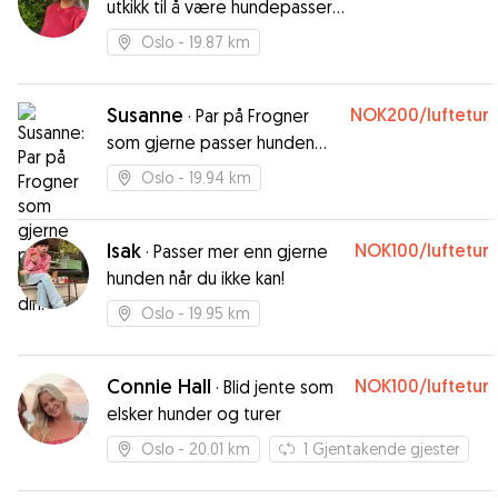
utkikk til å være hundepasser.
Ekstremt glad i hunder
Oslo
- 19.87 km
Susanne
NOK200
/luftetur
·
Par på Frogner
som gjerne passer hunden
din!
Oslo
- 19.94 km
Isak
NOK100
/luftetur
·
Passer mer enn gjerne
hunden når du ikke kan!
Oslo
- 19.95 km
Connie Hall
NOK100
/luftetur
·
Blid jente som
elsker hunder og turer
Oslo
- 20.01 km
1
Gjentakende gjester