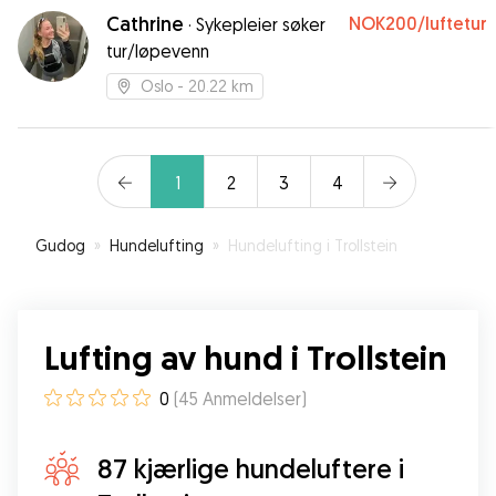
Cathrine
NOK200
/luftetur
·
Sykepleier søker
tur/løpevenn
Oslo
- 20.22 km
1
2
3
4
Gudog
»
Hundelufting
»
Hundelufting i Trollstein
Lufting av hund i Trollstein
0
(
45
Anmeldelser
)
87 kjærlige hundeluftere i