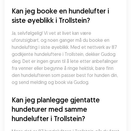
Kan jeg booke en hundelufter i 
siste øyeblikk i Trollstein?
Ja, selvfølgelig! Vi vet at livet kan være 
uforutsigbart, og noen ganger må du booke en 
hundelufting i siste øyeblikk. Med et nettverk av 87 
godkjente hundeluftere i Trollstein, dekker Gudog 
deg. Det er ingen grunn til å lete etter anbefalinger 
fra venner eller begynne å ringe hektisk, bare finn 
den hundelufteren som passer best for hunden din, 
og send melding og book via Gudog.
Kan jeg planlegge gjentatte 
hundeturer med samme 
hundelufter i Trollstein?