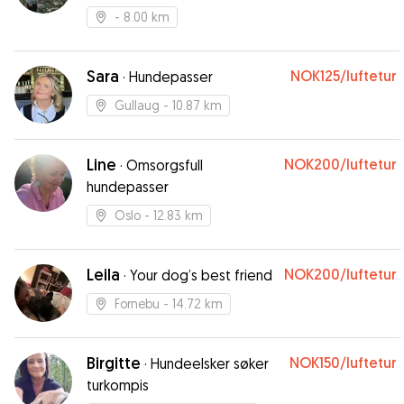
- 8.00 km
Sara
NOK125
/luftetur
·
Hundepasser
Gullaug
- 10.87 km
Line
NOK200
/luftetur
·
Omsorgsfull
hundepasser
Oslo
- 12.83 km
Leila
NOK200
/luftetur
·
Your dog’s best friend
Fornebu
- 14.72 km
Birgitte
NOK150
/luftetur
·
Hundeelsker søker
turkompis