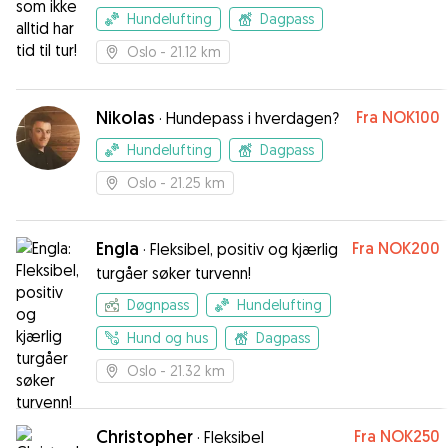
Hundelufting
Dagpass
Oslo
- 21.12 km
Nikolas
Fra
NOK100
·
Hundepass i hverdagen?
Hundelufting
Dagpass
Oslo
- 21.25 km
Engla
Fra
NOK200
·
Fleksibel, positiv og kjærlig
turgåer søker turvenn!
Døgnpass
Hundelufting
Hund og hus
Dagpass
Oslo
- 21.32 km
Christopher
Fra
NOK250
·
Fleksibel