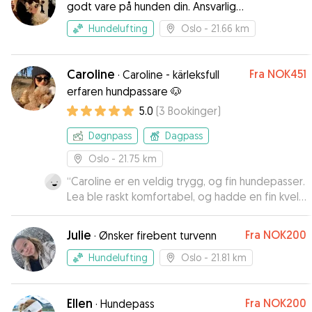
godt vare på hunden din. Ansvarlig
and kind people, making me always feel at ease
hundepasser ☺️
leaving Rusty with them. Thanks again, y'all!
”
Hundelufting
Oslo
- 21.66 km
Caroline
Fra
NOK451
·
Caroline - kärleksfull
erfaren hundpassare 🐶
5.0
(
3
Bookinger
)
Døgnpass
Dagpass
Oslo
- 21.75 km
“
Caroline er en veldig trygg, og fin hundepasser.
Lea ble raskt komfortabel, og hadde en fin kveld
:)
”
Julie
Fra
NOK200
·
Ønsker firebent turvenn
Hundelufting
Oslo
- 21.81 km
Ellen
Fra
NOK200
·
Hundepass