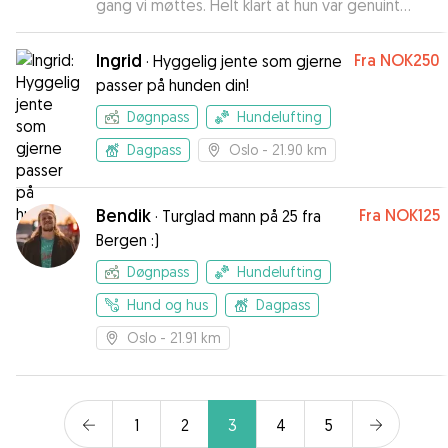
gang vi møttes. Helt klart at hun var genuint
interessert i Lea, og glad for å tilbringe tid
sammen med henne. Vi bruker veldig gjerne
Ingrid
Fra
NOK250
·
Hyggelig jente som gjerne
Frida som hundepasser igjen!
”
passer på hunden din!
Døgnpass
Hundelufting
Dagpass
Oslo
- 21.90 km
Bendik
Fra
NOK125
·
Turglad mann på 25 fra
Bergen :)
Døgnpass
Hundelufting
Hund og hus
Dagpass
Oslo
- 21.91 km
1
2
3
4
5