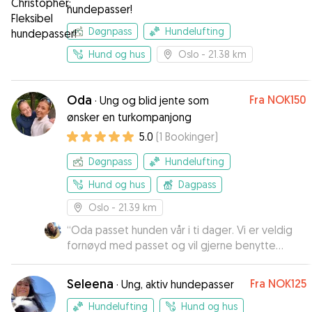
hundepasser!
Døgnpass
Hundelufting
Hund og hus
Oslo
- 21.38 km
Oda
Fra
NOK150
·
Ung og blid jente som
ønsker en turkompanjong
5.0
(
1
Bookinger
)
Døgnpass
Hundelufting
Hund og hus
Dagpass
Oslo
- 21.39 km
“
Oda passet hunden vår i ti dager. Vi er veldig
fornøyd med passet og vil gjerne benytte
henne igjen hvis vi får behov igjen.
”
Seleena
Fra
NOK125
·
Ung, aktiv hundepasser
Hundelufting
Hund og hus