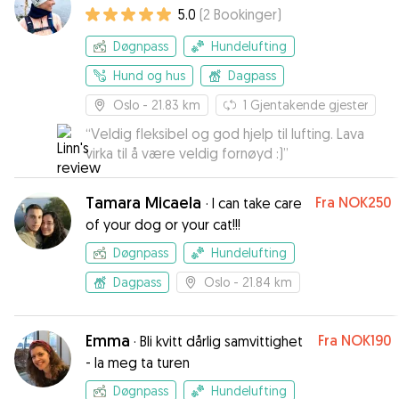
5.0
(
2
Bookinger
)
Døgnpass
Hundelufting
Hund og hus
Dagpass
Oslo
- 21.83 km
1
Gjentakende gjester
“
Veldig fleksibel og god hjelp til lufting. Lava
virka til å være veldig fornøyd :)
”
Tamara Micaela
Fra
NOK250
·
I can take care
of your dog or your cat!!!
Døgnpass
Hundelufting
Dagpass
Oslo
- 21.84 km
Emma
Fra
NOK190
·
Bli kvitt dårlig samvittighet
- la meg ta turen
Døgnpass
Hundelufting