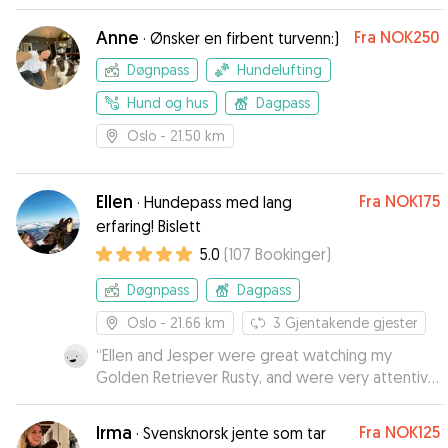
kommer som avtalt og kommuniserer bra. Han
og vår Balder ble fort venner, og han er flink til å
Anne
Fra
NOK250
·
Ønsker en firbent turvenn:)
tyde hunden. De kan også trene på forskjellig
ting når de er på tur. Han bor også ganske nær
Døgnpass
Hundelufting
oss og det er selvsagt et stort pluss ! Vi og
Hund og hus
Dagpass
Balder, er veldig fornøyde med at vi fant
nettopp Jesper gjennom Dogley. Han anbefales
Oslo
- 21.50 km
! Mvh Matmor, matfar og Balder
”
Ellen
Fra
NOK175
·
Hundepass med lang
erfaring! Bislett
5.0
(
107
Bookinger
)
Døgnpass
Dagpass
Oslo
- 21.66 km
3
Gjentakende gjester
“
Ellen and Jesper were great watching my
Golden Retriever Rusty, and were very attentive
to my wishes regarding his care. It's difficult for
me to leave my dog with someone, but Ellen
Irma
Fra
NOK125
·
Svensknorsk jente som tar
and Jesper are very trustworthy, communicative,