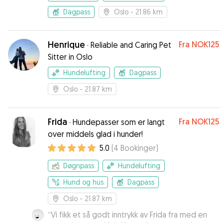
Dagpass
Oslo
- 21.86 km
Henrique
Fra
NOK125
·
Reliable and Caring Pet
Sitter in Oslo
Hundelufting
Dagpass
Oslo
- 21.87 km
Frida
Fra
NOK125
·
Hundepasser som er langt
over middels glad i hunder!
5.0
(
4
Bookinger
)
Døgnpass
Hundelufting
Hund og hus
Dagpass
Oslo
- 21.87 km
“
Vi fikk et så godt inntrykk av Frida fra med en