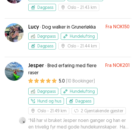
Dagpass
Oslo
- 21.43 km
Lucy
Fra
NOK150
·
Dog walker in Grunerløkka
Døgnpass
Hundelufting
Dagpass
Oslo
- 21.44 km
Jesper
Fra
NOK201
·
Bred erfaring med flere
raser
5.0
(
10
Bookinger
)
Døgnpass
Hundelufting
Hund og hus
Dagpass
Oslo
- 21.49 km
2
Gjentakende gjester
“
Nå har vi bruket Jesper noen ganger og han er
en trivelig fyr med gode hundekunnskaper. Han