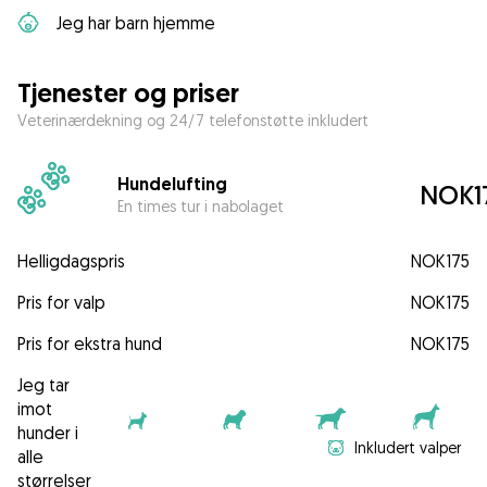
Jeg har barn hjemme
Tjenester og priser
Veterinærdekning og 24/7 telefonstøtte inkludert
Hundelufting
NOK1
En times tur i nabolaget
Helligdagspris
NOK175
Pris for valp
NOK175
Pris for ekstra hund
NOK175
Jeg tar
imot
hunder i
Inkludert valper
alle
størrelser