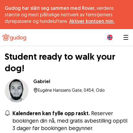
Gudog har slått seg sammen med Rover,
verdens
største og mest pålitelige nettverk av femstjerners
dyrepassere og hundeluftere.
Aktiver kontoen min.
|
Student ready to walk your
dog!
Gabriel
Eugéne Hanssens Gate, 0454, Oslo
Kalenderen kan fylle opp raskt.
Reserver
bookingen din nå, med gratis avbestilling opptil
3 dager før bookingen begynner.