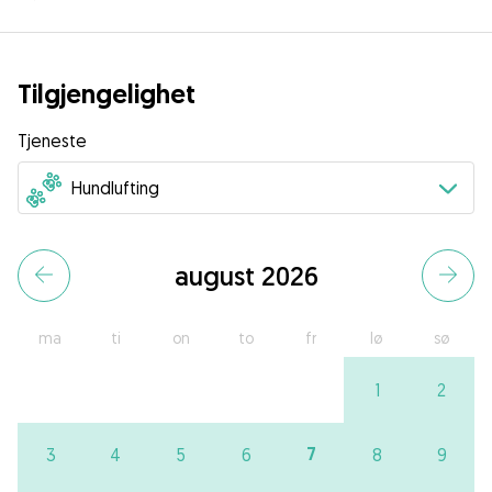
Tilgjengelighet
Tjeneste
august 2026
ma
ti
on
to
fr
lø
sø
1
2
7
3
4
5
6
8
9