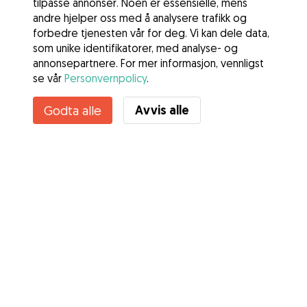
tilpasse annonser. Noen er essensielle, mens
andre hjelper oss med å analysere trafikk og
forbedre tjenesten vår for deg. Vi kan dele data,
som unike identifikatorer, med analyse- og
annonsepartnere. For mer informasjon, vennligst
se vår
Personvernpolicy
.
Kontakt Gabriel
Avvis alle
Godta alle
Kjenner du til Gudogs fordeler? Se mer
Tjenester
Slik fungerer det
Om Gudog
Anmeldelser
Veterinærdekning