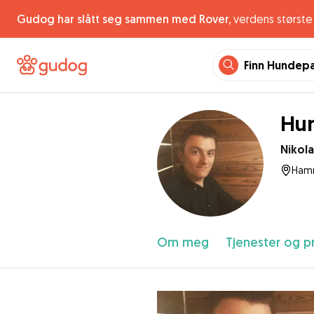
Gudog har slått seg sammen med Rover,
verdens største 
Finn Hundep
Hun
Nikola
Hamm
Om meg
Tjenester og pr