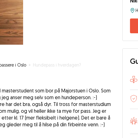
Nik
H
Gu
assere i Oslo
»
Hundepass i hverdagen?
l masterstudent som bor på Majorstuen i Oslo. Som
g jeg anser meg selv som en hundeperson. :-)
dre har det bra, også dyr. Til tross for masterstudium
m mulig, og vil heller ikke ta mye for pass. Jeg er
 etter kl. 17 (mer fleksibelt i helgene). Det er bare å
g gleder meg til å hilse på din firbeinte venn. :-)