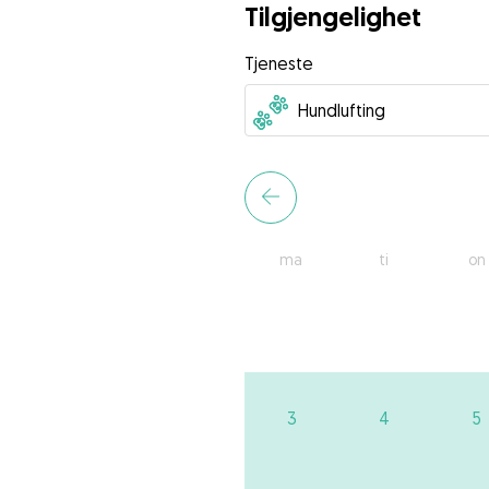
Tilgjengelighet
Tjeneste
ma
ti
on
3
4
5