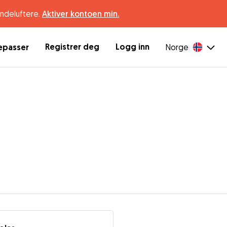
undeluftere.
Aktiver kontoen min.
Registrer deg
Logg inn
depasser
Norge