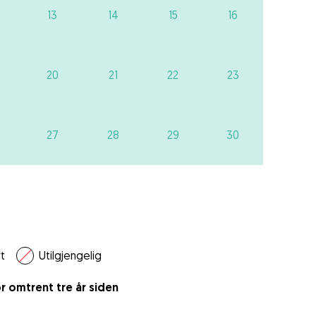
13
14
15
16
20
21
22
23
27
28
29
30
t
Utilgjengelig
r omtrent tre år siden