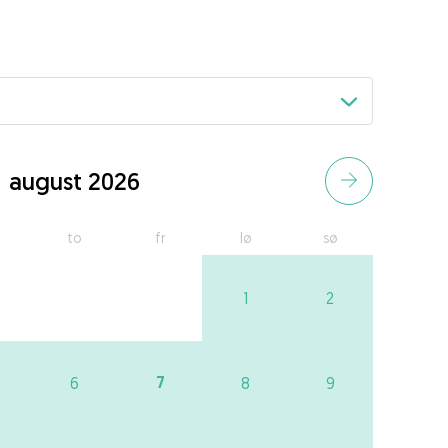
august 2026
to
fr
lø
sø
1
2
7
6
8
9