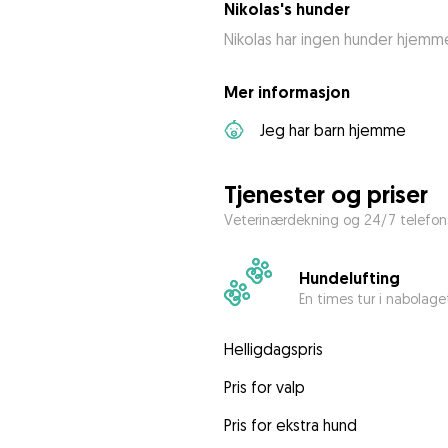
Nikolas's hunder
Nikolas har ingen hunder hjemm
Mer informasjon
Jeg har barn hjemme
Tjenester og priser
Veterinærdekning og 24/7 telefons
Hundelufting
En times tur i nabolage
Helligdagspris
Pris for valp
Pris for ekstra hund