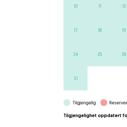
10
11
12
17
18
19
24
25
26
31
Tilgjengelig
Reserver
Tilgjengelighet oppdatert fo