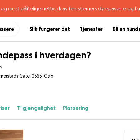
og mest pålitelige nettverk av femstjerners dyrepassere og h
assere
Slik fungerer det
Tjenester
Bli en hun
depass i hverdagen?
s
erstads Gate, 0363, Oslo
iser
Tilgjengelighet
Plassering