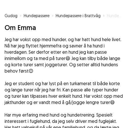
Gudog
»
Hundepassere
»
Hundepassere i Brattvåg
»
Hundepasser
Om Emma
Jeg har vokst opp med hunder, og har hatt hund hele livet.
Nå har jeg flyttet hjemmefra og savner å ha hund i
hverdagen. Ser derfor etter en hund jeg kan passe
innimellom og ta med på turer😄 Jeg kan tilby både lange
og korte turer samt joggeturer. Og setter alltid hundens
behov først😊
Jeg er student og har lyst på en turkamerat til både korte
og lange turer når jeg har fri. Kan passe alle typer hunder
og turer kan tilpasses hver enkelt hund. Har vokst opp med
jakthunder og er vandt med å gå/jogge lengre turer😄
Har mye erfaring med hund og hundetrening. Spesielt
interessert i fuglehund, da jeg selv driver med fuglejakt.
Har hatt valpekull på vår ene familiehund, og da lærte jeg