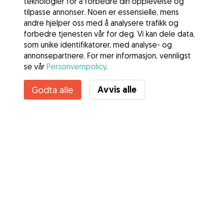
teknologier for å forbedre din opplevelse og
tilpasse annonser. Noen er essensielle, mens
andre hjelper oss med å analysere trafikk og
forbedre tjenesten vår for deg. Vi kan dele data,
som unike identifikatorer, med analyse- og
annonsepartnere. For mer informasjon, vennligst
se vår
Personvernpolicy
.
Kontakt Emma
Avvis alle
Godta alle
Kjenner du til Gudogs fordeler? Se mer
Tjenester
Slik fungerer det
Om Gudog
Anmeldelser
Veterinærdekning