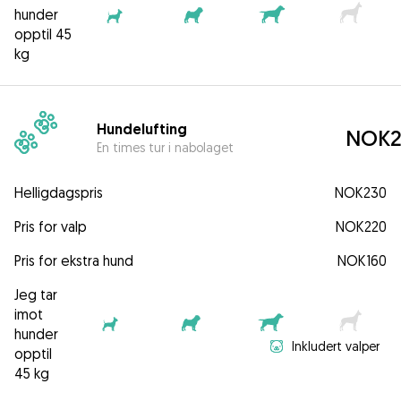
hunder
opptil 45
kg
Hundelufting
NOK2
En times tur i nabolaget
Helligdagspris
NOK230
Pris for valp
NOK220
Pris for ekstra hund
NOK160
Jeg tar
imot
hunder
Inkludert valper
opptil
45 kg