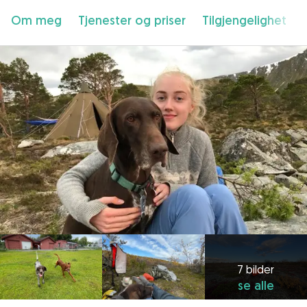
Om meg
Tjenester og priser
Tilgjengelighet
7 bilder
se alle