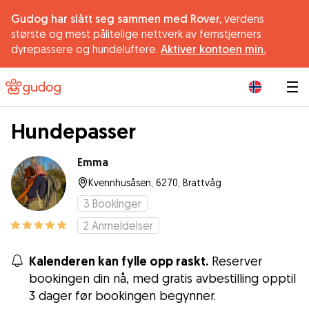
Gudog har slått seg sammen med Rover,
verdens
største og mest pålitelige nettverk av femstjerners
dyrepassere og hundeluftere.
Aktiver kontoen min.
|
Hundepasser
Emma
Kvennhusåsen, 6270, Brattvåg
3
Bookinger
2
Anmeldelser
Kalenderen kan fylle opp raskt.
Reserver
bookingen din nå, med gratis avbestilling opptil
3 dager før bookingen begynner.