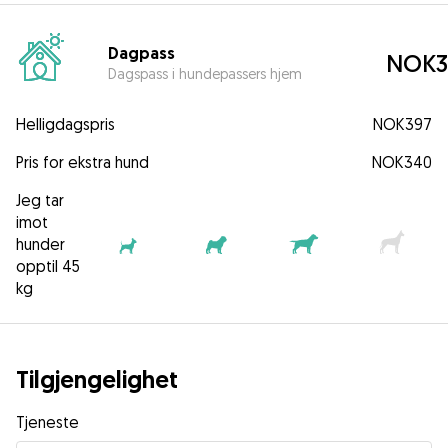
Dagpass
NOK3
Dagspass i hundepassers hjem
Helligdagspris
NOK397
Pris for ekstra hund
NOK340
Jeg tar
imot
hunder
opptil 45
kg
Tilgjengelighet
Tjeneste