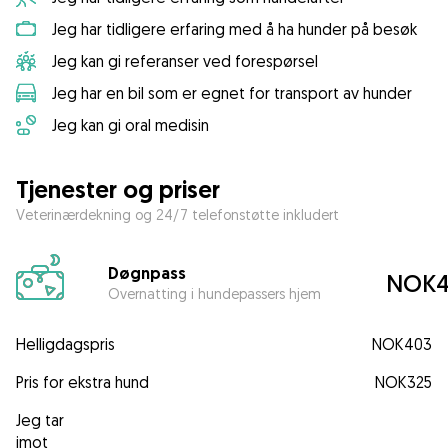
Jeg har tidligere erfaring med å ha hunder på besøk
Jeg kan gi referanser ved forespørsel
Jeg har en bil som er egnet for transport av hunder
Jeg kan gi oral medisin
Tjenester og priser
Veterinærdekning og 24/7 telefonstøtte inkludert
Døgnpass
NOK4
Overnatting i hundepassers hjem
Helligdagspris
NOK403
Pris for ekstra hund
NOK325
Jeg tar
imot