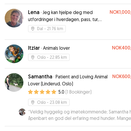
Lena
NOK1,000
·
Jeg kan hjelpe deg med
utfordringer i hverdagen, pass, tur,
trening osv..
Dal
- 21.76 km
Itziar
NOK400
·
Animals lover
Oslo
- 22.85 km
Samantha
NOK600
·
Patient and Loving Animal
Lover (Linderud, Oslo)
5.0
(
1
Bookinger
)
Oslo
- 23.08 km
“
Veldig hyggelig og imøtekommende; Samantha 
åpenbart en god del erfaring med hunder. Mange
for turen!
”