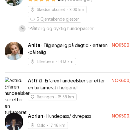
Skedsmokorset
- 8.00 km
3
Gjentakende gjester
“
Pålitelig og dyktig hundepasser
”
Anita
NOK500
·
Tilgjengelig på dagtid - erfaren
-pålitelig
Lillestrøm
- 14.13 km
Astrid
NOK600
·
Erfaren hundeelsker ser etter
en turkamerat i helgene!
Rælingen
- 15.38 km
Adrian
NOK500
·
Hundepass/ dyrepass
Oslo
- 17.46 km