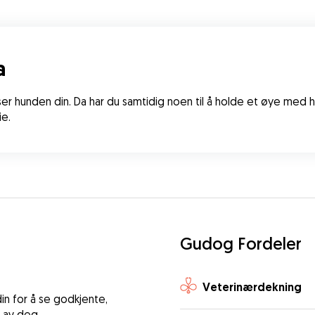
a
r hunden din. Da har du samtidig noen til å holde et øye med hus
ie.
Gudog Fordeler
Veterinærdekning
n for å se godkjente,
 av deg.