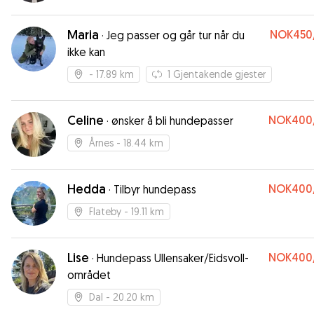
Maria
NOK450
·
Jeg passer og går tur når du
ikke kan
- 17.89 km
1
Gjentakende gjester
Celine
NOK400
·
ønsker å bli hundepasser
Årnes
- 18.44 km
Hedda
NOK400
·
Tilbyr hundepass
Flateby
- 19.11 km
Lise
NOK400
·
Hundepass Ullensaker/Eidsvoll-
området
Dal
- 20.20 km