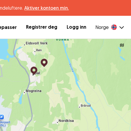
undeluftere.
Aktiver kontoen min.
Registrer deg
Logg inn
depasser
Norge