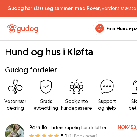
Gudog har slått seg sammen med Rover,
verdens største 
Finn Hundep
Hund og hus i Kløfta
Gudog fordeler
Veterinær
Gratis
Godkjente
Support
Si
dekning
avbestilling
hundepassere
og hjelp
bet
Pernille
NOK450
·
Lidenskapelig hundelufter
5.0
(
11
Bookinger
)