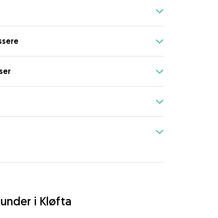
ssere
ser
under i Kløfta