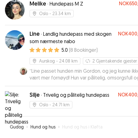
Melike
NOK650
·
Hundepass M Z
Oslo
- 23.34 km
Line
NOK400
·
Landlig hundepass med skogen
som nærmeste nabo
5.0
(
8
Bookinger
)
Aurskog
- 24.08 km
2
Gjentakende gjester
“
Line passet hunden min Gordon, og jeg kunne ikk
vært mer fornøyd! Hun var pålitelig, omsorgsfull o
hadde tydeligvis en god kjemi med Gordon fra fø
stund. Jeg følte meg helt trygg på at han var i go
Silje
NOK400
·
Trivelig og pålitelig hundepass
hender, og det var tydelig at han trivdes godt ho
henne. Jeg kan varmt anbefale Line til alle som tr
Oslo
- 24.71 km
en trygg og ansvarlig hundepasser!
”
Gudog
»
Hund og hus
»
Hund og hus i Kløfta