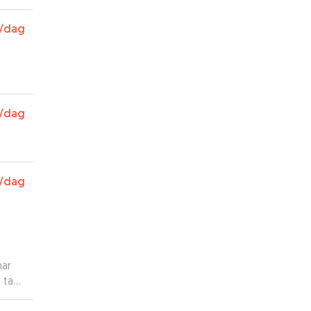
/dag
/dag
/dag
har
 takk