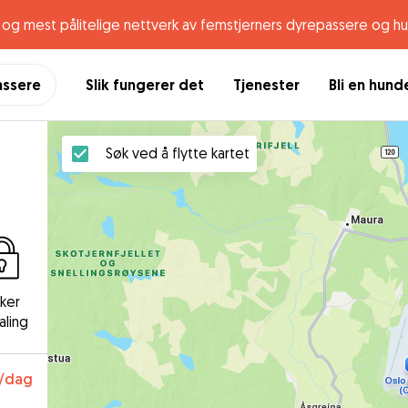
og mest pålitelige nettverk av femstjerners dyrepassere og h
assere
Slik fungerer det
Tjenester
Bli en hun
Søk ved å flytte kartet
kker
aling
/dag