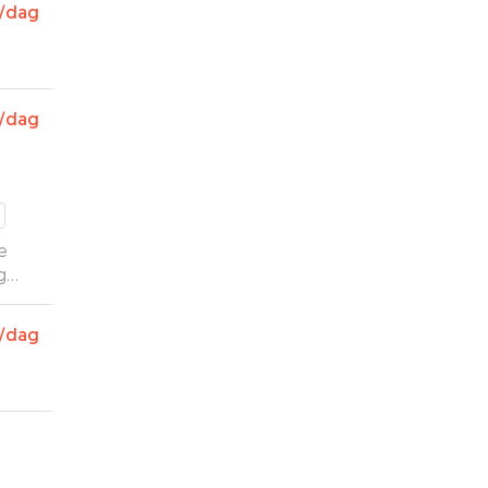
/dag
/dag
e
g
rste
de
/dag
s
enger