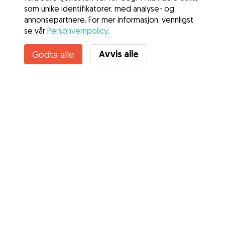
som unike identifikatorer, med analyse- og
annonsepartnere. For mer informasjon, vennligst
se vår
Personvernpolicy
.
Avvis alle
Godta alle
Tjenester
Slik fungerer det
Om Gudog
Anmeldelser
Veterinærdekning
Gode råd Eiere
Tips til hundepassere