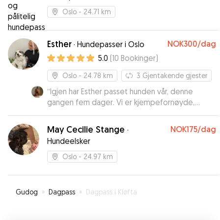
var tydelig at han trivdes godt hos henne. Jeg
kan varmt anbefale Line til alle som trenger en
Oslo
- 24.71 km
trygg og ansvarlig hundepasser!
”
Esther
NOK300
/dag
·
Hundepasser i Oslo
5.0
(
10
Bookinger
)
Oslo
- 24.78 km
3
Gjentakende gjester
“
Igjen har Esther passet hunden vår, denne
gangen fem dager. Vi er kjempefornøyde,
Esther er superflink med hunden - vi er helt
trygge på at den har det godt mens vi er på tur.
May Cecilie Stange
NOK175
/dag
·
Anbefaler Esther som Hundepasser på det
Hundeelsker
sterkeste 😀
”
Oslo
- 24.97 km
Gudog
»
Dagpass
»
Dagpass i Kløfta