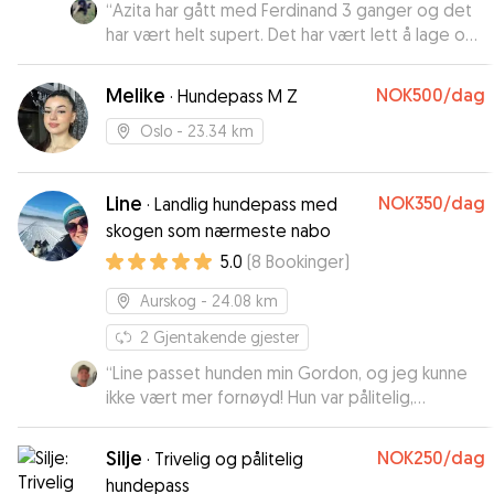
“
Azita har gått med Ferdinand 3 ganger og det
har vært helt supert. Det har vært lett å lage og
holde avtalene med henne og Ferdinand blir
kjempeglad for å se henne! Super hundepasser
Melike
NOK500
/dag
·
Hundepass M Z
som man kan stole på😀
”
Oslo
- 23.34 km
Line
NOK350
/dag
·
Landlig hundepass med
skogen som nærmeste nabo
5.0
(
8
Bookinger
)
Aurskog
- 24.08 km
2
Gjentakende gjester
“
Line passet hunden min Gordon, og jeg kunne
ikke vært mer fornøyd! Hun var pålitelig,
omsorgsfull og hadde tydeligvis en god kjemi
med Gordon fra første stund. Jeg følte meg
Silje
NOK250
/dag
·
Trivelig og pålitelig
helt trygg på at han var i gode hender, og det
hundepass