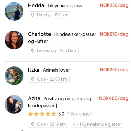
Hedda
NOK250
/dag
·
Tilbyr hundepass
Flateby
- 19.11 km
Charlotte
NOK250
/dag
·
Hundeelsker,-passer
og -lufter
Lørenskog
- 20.71 km
Itziar
NOK250
/dag
·
Animals lover
Oslo
- 22.85 km
Azita
NOK400
/dag
·
Positiv og omgjengelig
hundepasser:)
5.0
(
7
Bookinger
)
Oslo
- 23.19 km
1
Gjentakende gjester