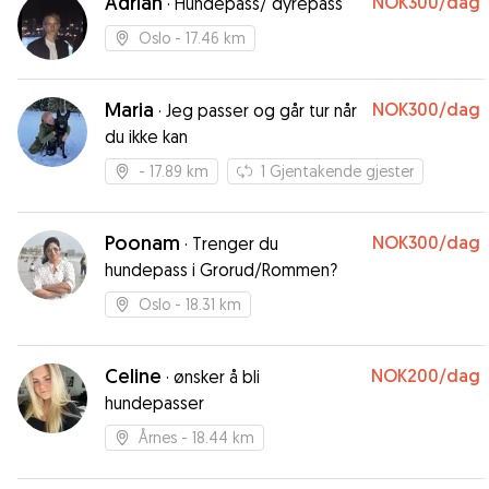
Adrian
NOK300
/dag
·
Hundepass/ dyrepass
Oslo
- 17.46 km
Maria
NOK300
/dag
·
Jeg passer og går tur når
du ikke kan
- 17.89 km
1
Gjentakende gjester
Poonam
NOK300
/dag
·
Trenger du
hundepass i Grorud/Rommen?
Oslo
- 18.31 km
Celine
NOK200
/dag
·
ønsker å bli
hundepasser
Årnes
- 18.44 km