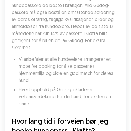
hundepassere de beste i bransjen. Alle Gudog-
passere må også bestå en omfattende screening 
av deres erfaring, faglige kvalifikasjoner, bilder og 
anmeldelser fra hundeeiere. I løpet av de siste 12 
månedene har kun 14% av passere i Kløfta blitt 
godkjent for å bli en del av Gudog. For ekstra 
sikkerhet:
Vi anbefaler at alle hundeeiere arrangerer et 
møte før booking for å se passernes 
hjemmemiljø og sikre en god match for deres 
hund.
Hvert opphold på Gudog inkluderer 
veterinærdekning for din hund, for ekstra ro i 
sinnet.
Hvor lang tid i forveien bør jeg 
booke hundepass i Kløfta?