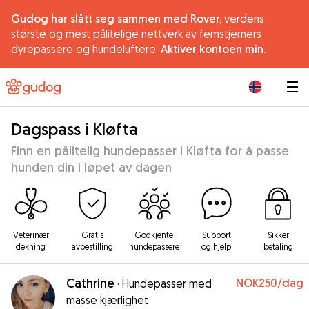
Gudog har slått seg sammen med Rover,
verdens
største og mest pålitelige nettverk av femstjerners
dyrepassere og hundeluftere.
Aktiver kontoen min.
|
Dagspass i Kløfta
Finn en pålitelig hundepasser i Kløfta for å passe
hunden din i løpet av dagen
Veterinær
Gratis
Godkjente
Support
Sikker
dekning
avbestilling
hundepassere
og hjelp
betaling
Cathrine
NOK250
/dag
·
Hundepasser med
masse kjærlighet