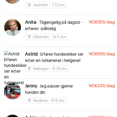
Jessheim
- 7.33 km
Anita
NOK300
/dag
·
Tilgjengelig på dagtid -
erfaren -pålitelig
Lillestrøm
- 14.13 km
Astrid
NOK500
/dag
·
Erfaren hundeelsker ser
etter en turkamerat i helgene!
Rælingen
- 15.38 km
Jenny
NOK200
/dag
·
Jeg passer gjerne
hunden din
Nordkisa
- 16.15 km