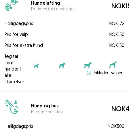
Hundelufting
NOK1
En times tur i nabolaget
Helligdagspris
NOK172
Pris for valp
NOK150
Pris for ekstra hund
NOK150
Jeg tar
imot
hunder i
Inkludert valper
alle
størrelser
Hund og hus
NOK4
Hjemme hos deg
Helligdagspris
NOK500