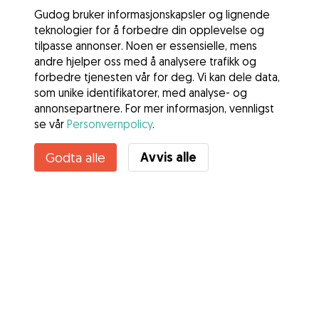
Gudog bruker informasjonskapsler og lignende
teknologier for å forbedre din opplevelse og
tilpasse annonser. Noen er essensielle, mens
andre hjelper oss med å analysere trafikk og
forbedre tjenesten vår for deg. Vi kan dele data,
som unike identifikatorer, med analyse- og
annonsepartnere. For mer informasjon, vennligst
se vår
Personvernpolicy
.
Kontakt Pernille
Avvis alle
Godta alle
Kjenner du til Gudogs fordeler? Se mer
Tjenester
Slik fungerer det
Om Gudog
Anmeldelser