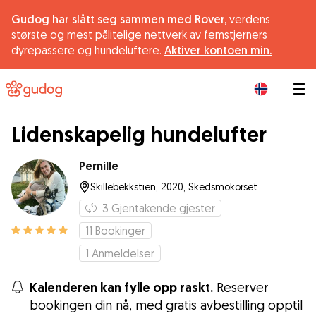
Gudog har slått seg sammen med Rover,
verdens
største og mest pålitelige nettverk av femstjerners
dyrepassere og hundeluftere.
Aktiver kontoen min.
|
Lidenskapelig hundelufter
Pernille
Skillebekkstien, 2020, Skedsmokorset
3
Gjentakende gjester
11
Bookinger
1
Anmeldelser
Kalenderen kan fylle opp raskt.
Reserver
bookingen din nå, med gratis avbestilling opptil