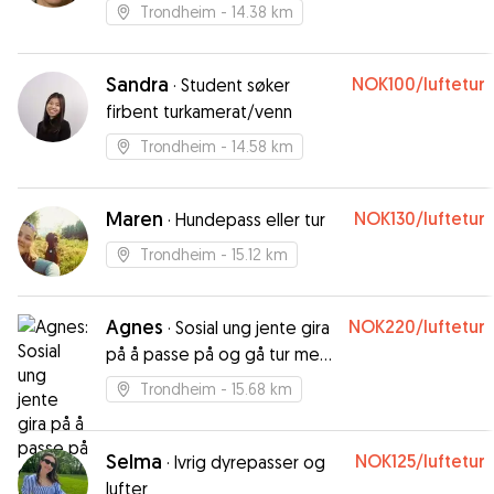
Trondheim
- 14.38 km
Sandra
NOK100
/luftetur
·
Student søker
firbent turkamerat/venn
Trondheim
- 14.58 km
Maren
NOK130
/luftetur
·
Hundepass eller tur
Trondheim
- 15.12 km
Agnes
NOK220
/luftetur
·
Sosial ung jente gira
på å passe på og gå tur med
din hund!
Trondheim
- 15.68 km
Selma
NOK125
/luftetur
·
Ivrig dyrepasser og
lufter