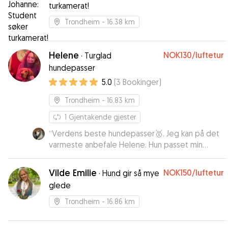
turkamerat!
Trondheim
- 16.38 km
Helene
NOK130
/luftetur
·
Turglad
hundepasser
5.0
(
3
Bookinger
)
Trondheim
- 16.83 km
1
Gjentakende gjester
“
Verdens beste hundepasser🥇. Jeg kan på det
varmeste anbefale Helene. Hun passet min
Zappa i over en uke og både jeg og Zappa er
superfornøyde. 🫶👌
”
Vilde Emilie
NOK150
/luftetur
·
Hund gir så mye
glede
Trondheim
- 16.86 km