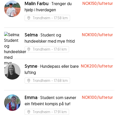
Malin Farbu
NOK150
/luftetur
·
Trenger du
hjelp i hverdagen
Trondheim
- 17.58 km
Selma
NOK100
/luftetur
·
Student og
hundeelsker med mye fritid
Trondheim
- 17.61 km
Synne
NOK200
/luftetur
·
Hundepass eller bare
lufting
Trondheim
- 17.68 km
Emma
NOK100
/luftetur
·
Student som savner
ein firbeint kompis på tur!
Trondheim
- 17.91 km