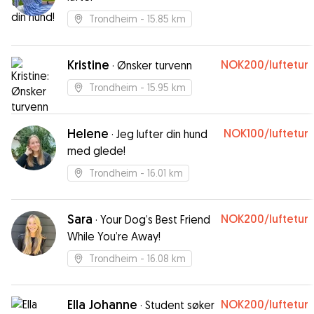
Trondheim
- 15.85 km
Kristine
NOK200
/luftetur
·
Ønsker turvenn
Trondheim
- 15.95 km
Helene
NOK100
/luftetur
·
Jeg lufter din hund
med glede!
Trondheim
- 16.01 km
Sara
NOK200
/luftetur
·
Your Dog’s Best Friend
While You’re Away!
Trondheim
- 16.08 km
Ella Johanne
NOK200
/luftetur
·
Student søker