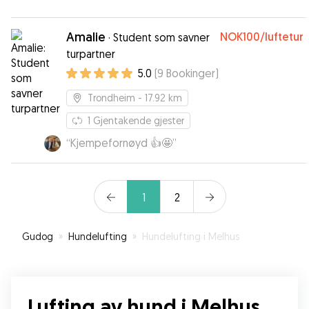
Amalie
NOK100
/luftetur
·
Student som savner
turpartner
5.0
(
9
Bookinger
)
Trondheim
- 17.92 km
1
Gjentakende gjester
“
Kjempefornøyd 👍🤩
”
1
2
Gudog
»
Hundelufting
»
Hundelufting i Melhus
Lufting av hund i Melhus