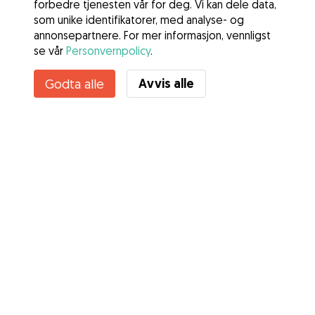
forbedre tjenesten vår for deg. Vi kan dele data,
som unike identifikatorer, med analyse- og
annonsepartnere. For mer informasjon, vennligst
se vår
Personvernpolicy
.
Avvis alle
Godta alle
Tjenester
Slik fungerer det
Om Gudog
Anmeldelser
Veterinærdekning
Gode råd Eiere