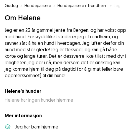
Gudog
»
Hundepassere
»
Hundepassere i Trondheim
»
Jeg lufter din hund med glede!
Om Helene
Jeg er en 23 år gammel jente fra Bergen, og har vokst opp
med hund. For øyeblikket studerer jeg i Trondheim, og
savner sårt å ha en hund i hverdagen. Jeg lufter derfor din
hund med stor glede! Jeg er fleksibel, og kan gå både
korte og lange turer. Det er dessverre ikke tillatt med dyr i
leiligheten jeg bor i nå, men dersom det er ønskelig kan
jeg komme hjem til deg på dagtid for å gi mat (eller bare
oppmerksomhet) til din hund!
Helene's hunder
Helene har ingen hunder hjemme
Mer informasjon
Jeg har barn hjemme