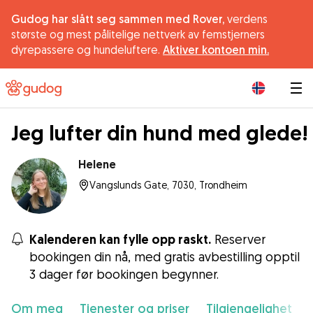
Gudog har slått seg sammen med Rover,
verdens
største og mest pålitelige nettverk av femstjerners
dyrepassere og hundeluftere.
Aktiver kontoen min.
|
Jeg lufter din hund med glede!
Helene
Vangslunds Gate, 7030, Trondheim
Kalenderen kan fylle opp raskt.
Reserver
bookingen din nå, med gratis avbestilling opptil
3 dager før bookingen begynner.
Om meg
Tjenester og priser
Tilgjengelighet