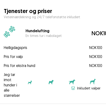
Tjenester og priser
Veterinærdekning og 24/7 telefonstøtte inkludert
Hundelufting
NOK1
En times tur i nabolaget
Helligdagspris
NOK100
Pris for valp
NOK100
Pris for ekstra hund
NOK100
Jeg tar
imot
hunder i
Inkludert valper
alle
størrelser