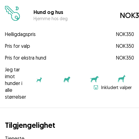
Hund og hus
NOK3
Hjemme hos deg
Helligdagspris
NOK350
Pris for valp
NOK350
Pris for ekstra hund
NOK350
Jeg tar
imot
hunder i
Inkludert valper
alle
størrelser
Tilgjengelighet
Tjeneste