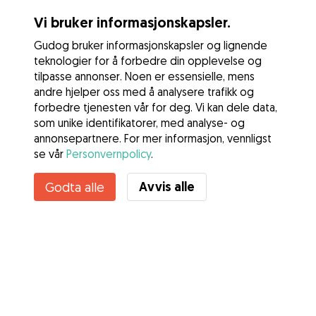
Vi bruker informasjonskapsler.
Gudog bruker informasjonskapsler og lignende
teknologier for å forbedre din opplevelse og
tilpasse annonser. Noen er essensielle, mens
andre hjelper oss med å analysere trafikk og
forbedre tjenesten vår for deg. Vi kan dele data,
som unike identifikatorer, med analyse- og
annonsepartnere. For mer informasjon, vennligst
se vår
Personvernpolicy
.
Kontakt Helene
Avvis alle
Godta alle
Kjenner du til Gudogs fordeler? Se mer
Tjenester
Slik fungerer det
Om Gudog