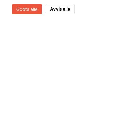
Avvis alle
Godta alle
Tjenester
Slik fungerer det
Om Gudog
Anmeldelser
Veterinærdekning
Gode råd Eiere
Tips til hundepassere
Bli hundepasser
Blogg