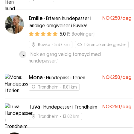
Emilie
NOK250
/dag
·
Erfaren hundepasser i
landlige omgivelser i Buvika!
5.0
(
5
Bookinger
)
Buvika
- 5.37 km
1
Gjentakende gjester
“
Nok en gang veldig fornøyd med
hundepasser.
”
Mona
NOK250
/dag
·
Hundepass i ferien
Trondheim
- 11.81 km
Tuva
NOK250
/dag
·
Hundepasser i Trondheim
Trondheim
- 13.02 km