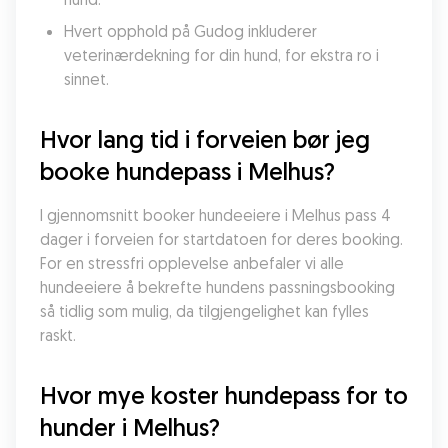
Hvert opphold på Gudog inkluderer 
veterinærdekning for din hund, for ekstra ro i 
sinnet.
Hvor lang tid i forveien bør jeg 
booke hundepass i Melhus?
I gjennomsnitt booker hundeeiere i Melhus pass 4 
dager i forveien for startdatoen for deres booking. 
For en stressfri opplevelse anbefaler vi alle 
hundeeiere å bekrefte hundens passningsbooking 
så tidlig som mulig, da tilgjengelighet kan fylles 
raskt.
Hvor mye koster hundepass for to 
hunder i Melhus?