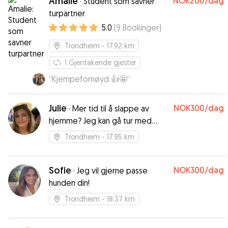
Amalie
NOK200
/dag
·
Student som savner
turpartner
5.0
(
9
Bookinger
)
Trondheim
- 17.92 km
1
Gjentakende gjester
“
Kjempefornøyd 👍🤩
”
Julie
NOK300
/dag
·
Mer tid til å slappe av
hjemme? Jeg kan gå tur med
hunden for deg!
Trondheim
- 17.95 km
Sofie
NOK300
/dag
·
Jeg vil gjerne passe
hunden din!
Trondheim
- 18.37 km