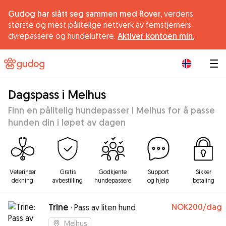
Gudog har slått seg sammen med Rover,
verdens
største og mest pålitelige nettverk av femstjerners
dyrepassere og hundeluftere.
Aktiver kontoen min.
|
Dagspass i Melhus
Finn en pålitelig hundepasser i Melhus for å passe
hunden din i løpet av dagen
Veterinær
Gratis
Godkjente
Support
Sikker
dekning
avbestilling
hundepassere
og hjelp
betaling
Trine
NOK200
/dag
·
Pass av liten hund
Melhus