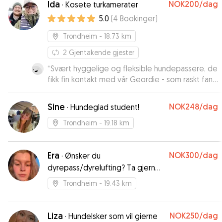
Ida
NOK200
/dag
·
Kosete turkamerater
5.0
(
4
Bookinger
)
Trondheim
- 18.73 km
2
Gjentakende gjester
“
Svært hyggelige og fleksible hundepassere, de
fikk fin kontakt med vår Geordie - som raskt fant
roen hos dem
”
Sine
NOK248
/dag
·
Hundeglad student!
Trondheim
- 19.18 km
Era
NOK300
/dag
·
Ønsker du
dyrepass/dyrelufting? Ta gjerne
kontakt☺️
Trondheim
- 19.43 km
Liza
NOK250
/dag
·
Hundelsker som vil gierne