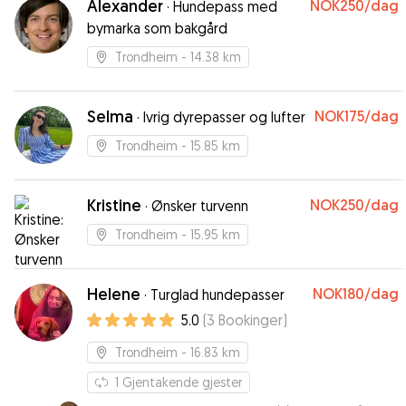
Alexander
NOK250
/dag
·
Hundepass med
bymarka som bakgård
Trondheim
- 14.38 km
Selma
NOK175
/dag
·
Ivrig dyrepasser og lufter
Trondheim
- 15.85 km
Kristine
NOK250
/dag
·
Ønsker turvenn
Trondheim
- 15.95 km
Helene
NOK180
/dag
·
Turglad hundepasser
5.0
(
3
Bookinger
)
Trondheim
- 16.83 km
1
Gjentakende gjester