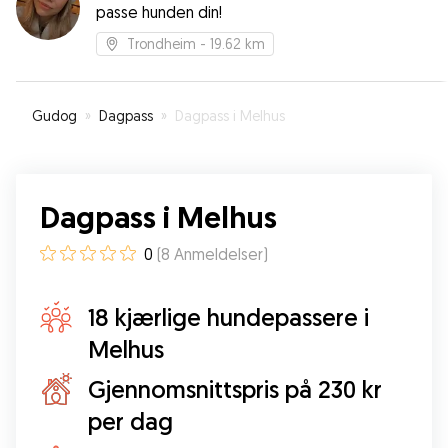
passe hunden din!
Trondheim
- 19.62 km
Gudog
»
Dagpass
»
Dagpass i Melhus
Dagpass i Melhus
0
(
8
Anmeldelser
)
18 kjærlige hundepassere i
Melhus
Gjennomsnittspris på 230 kr
per dag