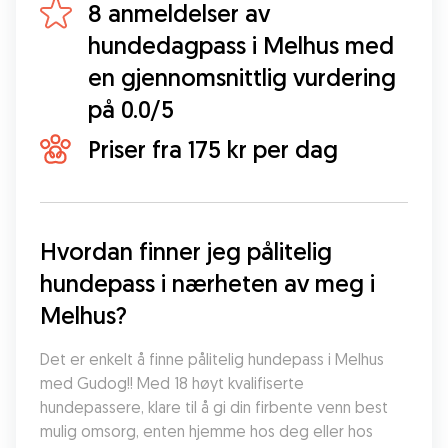
8 anmeldelser av
hundedagpass i Melhus med
en gjennomsnittlig vurdering
på 0.0/5
Priser fra 175 kr per dag
Hvordan finner jeg pålitelig 
hundepass i nærheten av meg i 
Melhus?
Det er enkelt å finne pålitelig hundepass i Melhus 
med Gudog!! Med 18 høyt kvalifiserte 
hundepassere, klare til å gi din firbente venn best 
mulig omsorg, enten hjemme hos deg eller hos 