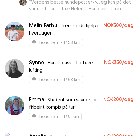
“
Verdens beste hundepasser🥇. Jeg kan på det
varmeste anbefale Helene. Hun passet min
Zappa i over en uke og både jeg og Zappa er
superfornøyde. 🫶👌
”
Malin Farbu
NOK300
/dag
·
Trenger du hjelp i
hverdagen
Trondheim
- 17.58 km
Synne
NOK350
/dag
·
Hundepass eller bare
lufting
Trondheim
- 17.68 km
Emma
NOK200
/dag
·
Student som savner ein
firbeint kompis på tur!
Trondheim
- 17.91 km