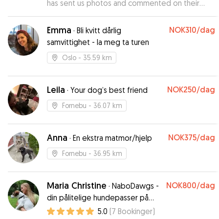
has sent us photos and commented on their
condition constantly. We are very grateful
”
Emma
NOK310
/dag
·
Bli kvitt dårlig
samvittighet - la meg ta turen
Oslo
- 35.59 km
Leila
NOK250
/dag
·
Your dog’s best friend
Fornebu
- 36.07 km
Anna
NOK375
/dag
·
En ekstra matmor/hjelp
Fornebu
- 36.95 km
Maria Christine
NOK800
/dag
·
NaboDawgs -
din pålitelige hundepasser på
Frogner
5.0
(
7
Bookinger
)