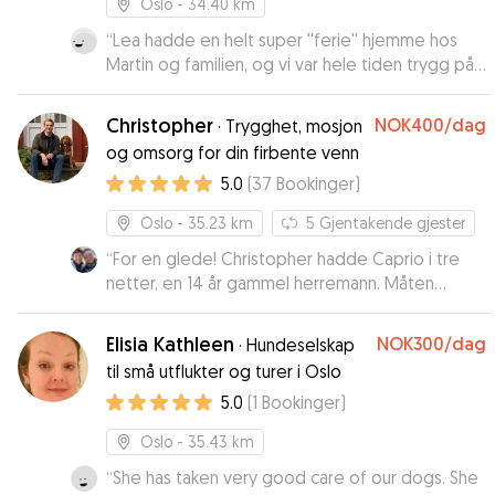
Oslo
- 34.40 km
“
Lea hadde en helt super ''ferie'' hjemme hos
Martin og familien, og vi var hele tiden trygg på
at hun hadde det bra.
”
Christopher
NOK400
/dag
·
Trygghet, mosjon
og omsorg for din firbente venn
5.0
(
37
Bookinger
)
Oslo
- 35.23 km
5
Gjentakende gjester
“
For en glede! Christopher hadde Caprio i tre
netter, en 14 år gammel herremann. Måten
Christopher oppdaterte meg, og vår
kommunikasjon i forkant av oppholdet har gjort
Elisia Kathleen
NOK300
/dag
·
Hundeselskap
dette til en særdeles god opplevelse. Jeg kan
til små utflukter og turer i Oslo
varmt anbefale Christopher. Appen er også lett
5.0
(
1
Bookinger
)
å bruke og rammevilkårene optimaliserer
trygghet for eier, hund og passer. Jeg vil helt
Oslo
- 35.43 km
klart anbefale Gudog.
”
“
She has taken very good care of our dogs. She