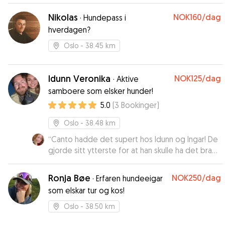
oppholdet så jeg ikke var bekymret for hvordan
de hadde det 😊 De var rolige og glade nor de
Nikolas
NOK160
/dag
·
Hundepass i
kom hjem så det er der beste tegnet på at de
hverdagen?
har trivdes hos Silvia 😊 Hun er virkelig å anbefale
til andre 😊
”
Oslo
- 38.45 km
Idunn Veronika
NOK125
/dag
·
Aktive
samboere som elsker hunder!
5.0
(
3
Bookinger
)
Oslo
- 38.48 km
“
Canto hadde det supert hos Idunn og Ingar! De
gjorde sitt ytterste for at han skulle ha det bra
og kontaktet dyrlege da Canto ble dårlig en
natt. Holdt oss oppdatert hele veien med bilder
Ronja Bøe
NOK250
/dag
·
Erfaren hundeeigar
og spurte om de lurte på noe. Fikk skikkelig
som elskar tur og kos!
følelsen av at de gjorde alt for at han skulle
trives. Her er hunden din trygg, anbefaler Idunn
Oslo
- 38.50 km
og Ingar på det varmeste!
”