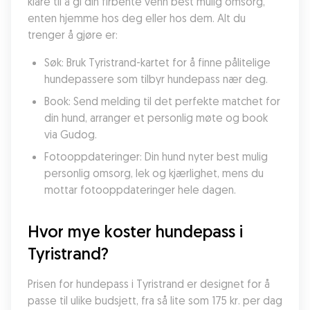
klare til å gi din firbente venn best mulig omsorg, 
enten hjemme hos deg eller hos dem. Alt du 
trenger å gjøre er:
Søk: Bruk Tyristrand-kartet for å finne pålitelige 
hundepassere som tilbyr hundepass nær deg.
Book: Send melding til det perfekte matchet for 
din hund, arranger et personlig møte og book 
via Gudog.
Fotooppdateringer: Din hund nyter best mulig 
personlig omsorg, lek og kjærlighet, mens du 
mottar fotooppdateringer hele dagen.
Hvor mye koster hundepass i 
Tyristrand?
Prisen for hundepass i Tyristrand er designet for å 
passe til ulike budsjett, fra så lite som 175 kr. per dag 