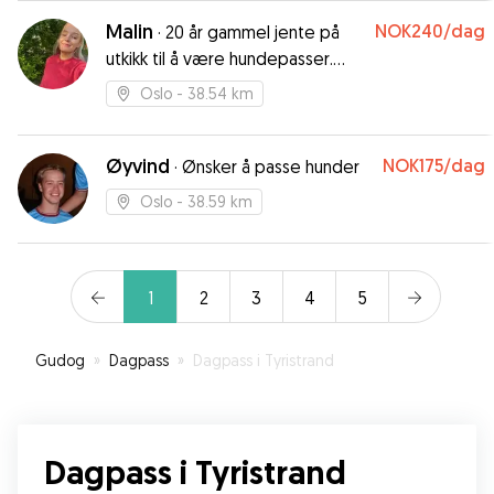
Malin
NOK240
/dag
·
20 år gammel jente på
utkikk til å være hundepasser.
Ekstremt glad i hunder
Oslo
- 38.54 km
Øyvind
NOK175
/dag
·
Ønsker å passe hunder
Oslo
- 38.59 km
1
2
3
4
5
Gudog
»
Dagpass
»
Dagpass i Tyristrand
Dagpass i Tyristrand