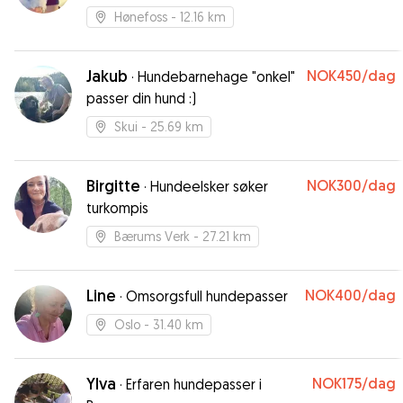
Hønefoss
- 12.16 km
Jakub
NOK450
/dag
·
Hundebarnehage "onkel"
passer din hund :)
Skui
- 25.69 km
Birgitte
NOK300
/dag
·
Hundeelsker søker
turkompis
Bærums Verk
- 27.21 km
Line
NOK400
/dag
·
Omsorgsfull hundepasser
Oslo
- 31.40 km
Ylva
NOK175
/dag
·
Erfaren hundepasser i