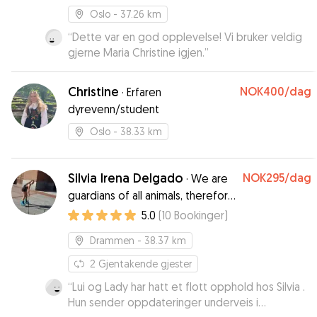
Oslo
- 37.26 km
“
Dette var en god opplevelse! Vi bruker veldig
gjerne Maria Christine igjen.
”
Christine
NOK400
/dag
·
Erfaren
dyrevenn/student
Oslo
- 38.33 km
Silvia Irena Delgado
NOK295
/dag
·
We are
guardians of all animals, therefore
our duty lies on their welfare and
5.0
(
10
Bookinger
)
protection. Be kind
Drammen
- 38.37 km
2
Gjentakende gjester
“
Lui og Lady har hatt et flott opphold hos Silvia .
Hun sender oppdateringer underveis i