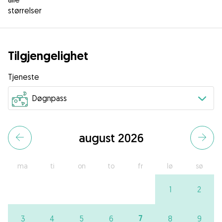
størrelser
Tilgjengelighet
Tjeneste
august 2026
ma
ti
on
to
fr
lø
sø
1
2
7
3
4
5
6
8
9