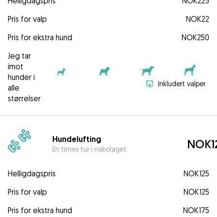
Helligdagspris
NOK225
Pris for valp
NOK22
Pris for ekstra hund
NOK250
Jeg tar
imot
hunder i
Inkludert valper
alle
størrelser
Hundelufting
NOK1
En times tur i nabolaget
Helligdagspris
NOK125
Pris for valp
NOK125
Pris for ekstra hund
NOK175