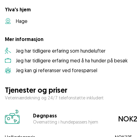
Ylva's hjem
Hage
Mer informasjon
Jeg har tidligere erfaring som hundelufter
Jeg har tidligere erfaring med å ha hunder på besøk
Jeg kan gi referanser ved forespørsel
Tjenester og priser
Veterinærdekning og 24/7 telefonstøtte inkludert
Døgnpass
NOK2
Overnatting i hundepassers hjem