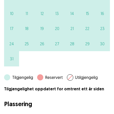
10
11
12
13
14
15
16
17
18
19
20
21
22
23
24
25
26
27
28
29
30
31
Tilgjengelig
Reservert
Utilgjengelig
Tilgjengelighet oppdatert for omtrent ett år siden
Plassering