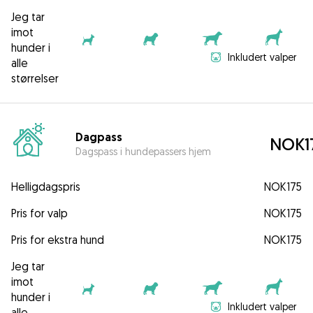
Jeg tar
imot
hunder i
Inkludert valper
alle
størrelser
Dagpass
NOK1
Dagspass i hundepassers hjem
Helligdagspris
NOK175
Pris for valp
NOK175
Pris for ekstra hund
NOK175
Jeg tar
imot
hunder i
Inkludert valper
alle