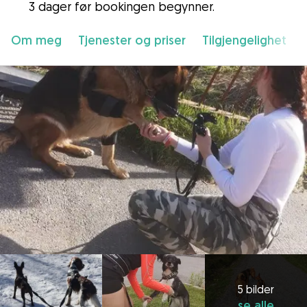
3 dager før bookingen begynner.
Om meg
Tjenester og priser
Tilgjengelighet
5 bilder
se alle