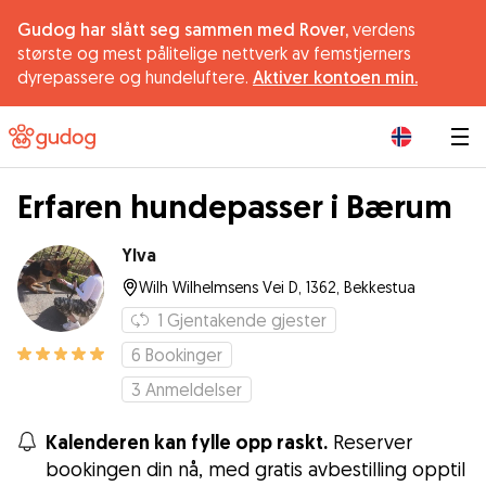
Gudog har slått seg sammen med Rover,
verdens
største og mest pålitelige nettverk av femstjerners
dyrepassere og hundeluftere.
Aktiver kontoen min.
|
Erfaren hundepasser i Bærum
Ylva
Wilh Wilhelmsens Vei D, 1362, Bekkestua
1
Gjentakende gjester
6
Bookinger
3
Anmeldelser
Kalenderen kan fylle opp raskt.
Reserver
bookingen din nå, med gratis avbestilling opptil