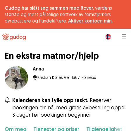
Gudog har slått seg sammen med Rover,
verdens
største og mest pålitelige nettverk av femstjerners
dyrepassere og hundeluftere.
Aktiver kontoen min.
|
En ekstra matmor/hjelp
Anna
Kristian Kølles Vei, 1367, Fornebu
Kalenderen kan fylle opp raskt.
Reserver
bookingen din nå, med gratis avbestilling opptil
3 dager før bookingen begynner.
Om meg
Tjenester og priser
Tilgjengelighet