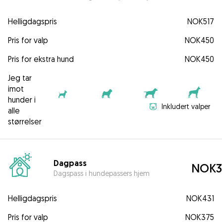
Helligdagspris
NOK517
Pris for valp
NOK450
Pris for ekstra hund
NOK450
Jeg tar
imot
hunder i
Inkludert valper
alle
størrelser
Dagpass
NOK3
Dagspass i hundepassers hjem
Helligdagspris
NOK431
Pris for valp
NOK375