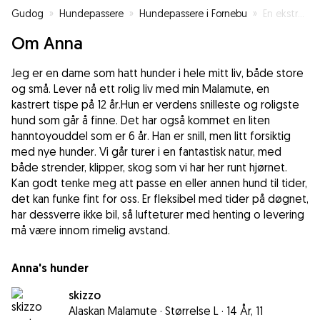
Gudog
»
Hundepassere
»
Hundepassere i Fornebu
»
En ekstra matmor/hjelp
Om Anna
Jeg er en dame som hatt hunder i hele mitt liv, både store
og små. Lever nå ett rolig liv med min Malamute, en
kastrert tispe på 12 år.Hun er verdens snilleste og roligste
hund som går å finne. Det har også kommet en liten
hanntoyouddel som er 6 år. Han er snill, men litt forsiktig
med nye hunder. Vi går turer i en fantastisk natur, med
både strender, klipper, skog som vi har her runt hjørnet.
Kan godt tenke meg att passe en eller annen hund til tider,
det kan funke fint for oss. Er fleksibel med tider på døgnet,
har dessverre ikke bil, så lufteturer med henting o levering
må være innom rimelig avstand.
Anna's hunder
skizzo
Alaskan Malamute
·
Størrelse L
·
14 År, 11