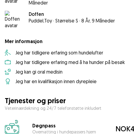
Måneder
Doffen
Puddel,Toy
·
Størrelse S
·
8 År, 9 Måneder
Mer informasjon
Jeg har tidligere erfaring som hundelufter
Jeg har tidligere erfaring med å ha hunder på besøk
Jeg kan gi oral medisin
Jeg har en kvalifikasjon innen dyrepleie
Tjenester og priser
Veterinærdekning og 24/7 telefonstøtte inkludert
Døgnpass
NOK4
Overnatting i hundepassers hjem