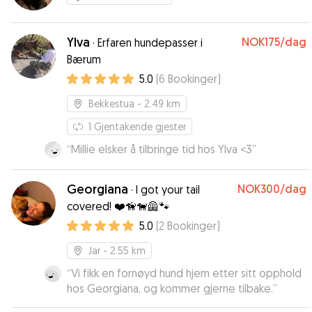
Ylva
NOK175
/dag
·
Erfaren hundepasser i
Bærum
5.0
(
6
Bookinger
)
Bekkestua
- 2.49 km
1
Gjentakende gjester
“
Millie elsker å tilbringe tid hos Ylva <3
”
Georgiana
NOK300
/dag
·
I got your tail
covered! ❤️🦮🐕‍🦺🐾
5.0
(
2
Bookinger
)
Jar
- 2.55 km
“
Vi fikk en fornøyd hund hjem etter sitt opphold
hos Georgiana, og kommer gjerne tilbake.
”