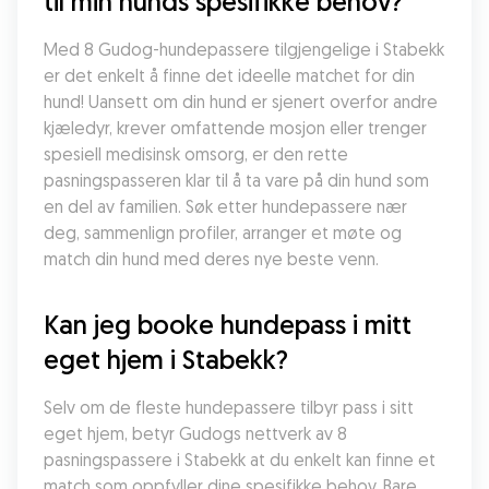
til min hunds spesifikke behov?
Med 8 Gudog-hundepassere tilgjengelige i Stabekk 
er det enkelt å finne det ideelle matchet for din 
hund! Uansett om din hund er sjenert overfor andre 
kjæledyr, krever omfattende mosjon eller trenger 
spesiell medisinsk omsorg, er den rette 
pasningspasseren klar til å ta vare på din hund som 
en del av familien. Søk etter hundepassere nær 
deg, sammenlign profiler, arranger et møte og 
match din hund med deres nye beste venn.
Kan jeg booke hundepass i mitt 
eget hjem i Stabekk?
Selv om de fleste hundepassere tilbyr pass i sitt 
eget hjem, betyr Gudogs nettverk av 8 
pasningspassere i Stabekk at du enkelt kan finne et 
match som oppfyller dine spesifikke behov. Bare 