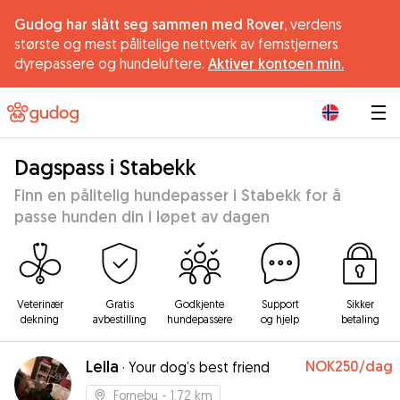
Gudog har slått seg sammen med Rover,
verdens
største og mest pålitelige nettverk av femstjerners
dyrepassere og hundeluftere.
Aktiver kontoen min.
|
Dagspass i Stabekk
Finn en pålitelig hundepasser i Stabekk for å
passe hunden din i løpet av dagen
Veterinær
Gratis
Godkjente
Support
Sikker
dekning
avbestilling
hundepassere
og hjelp
betaling
Leila
NOK250
/dag
·
Your dog’s best friend
Fornebu
- 1.72 km