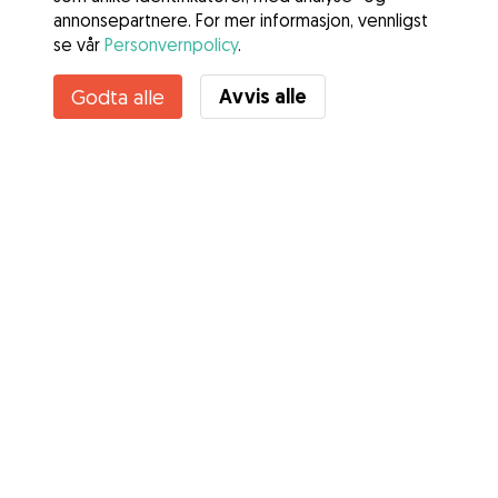
annonsepartnere. For mer informasjon, vennligst
se vår
Personvernpolicy
.
Avvis alle
Godta alle
Tjenester
Slik fungerer det
Om Gudog
Anmeldelser
Veterinærdekning
Gode råd Eiere
Tips til hundepassere