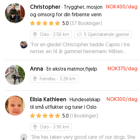
Christopher
NOK400
/dag
·
Trygghet, mosjon
og omsorg for din firbente venn
5.0
(
37
Bookinger
)
Oslo
- 2.56 km
5
Gjentakende gjester
“
For en glede! Christopher hadde Caprio i tre
netter, en 14 år gammel herremann. Måten
Christopher oppdaterte meg, og vår
kommunikasjon i forkant av oppholdet har gjort
Anna
NOK375
/dag
·
En ekstra matmor/hjelp
dette til en særdeles god opplevelse. Jeg kan
varmt anbefale Christopher. Appen er også lett
Fornebu
- 3.28 km
å bruke og rammevilkårene optimaliserer
trygghet for eier, hund og passer. Jeg vil helt
Elisia Kathleen
NOK300
/dag
klart anbefale Gudog.
·
Hundeselskap
”
til små utflukter og turer i Oslo
5.0
(
1
Bookinger
)
Oslo
- 3.90 km
“
She has taken very good care of our dogs. She