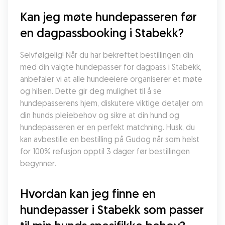
Kan jeg møte hundepasseren før 
en dagpassbooking i Stabekk?
Selvfølgelig! Når du har bekreftet bestillingen din 
med din valgte hundepasser for dagpass i Stabekk, 
anbefaler vi at alle hundeeiere organiserer et møte 
og hilsen. Dette gir deg mulighet til å se 
hundepasserens hjem, diskutere viktige detaljer om 
din hunds pleiebehov og sikre at din hund og 
hundepasseren er en perfekt matchning. Husk, du 
kan avbestille en bestilling på Gudog når som helst 
for 100% refusjon opptil 3 dager før bestillingen 
begynner.
Hvordan kan jeg finne en 
hundepasser i Stabekk som passer 