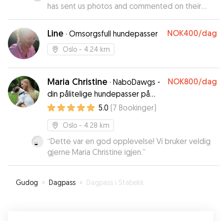
has sent us photos and commented on their
condition constantly. We are very grateful
”
Line
NOK400
/dag
·
Omsorgsfull hundepasser
Oslo
- 4.24 km
Maria Christine
NOK800
/dag
·
NaboDawgs -
din pålitelige hundepasser på
Frogner
5.0
(
7
Bookinger
)
Oslo
- 4.28 km
“
Dette var en god opplevelse! Vi bruker veldig
gjerne Maria Christine igjen.
”
Gudog
»
Dagpass
»
Dagpass i Stabekk