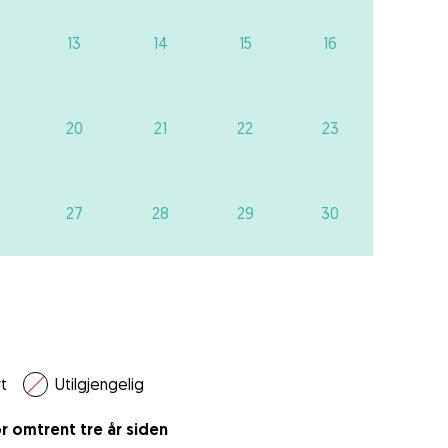
13
14
15
16
20
21
22
23
27
28
29
30
t
Utilgjengelig
r omtrent tre år siden