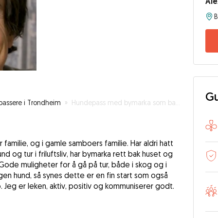
Al
B
Gu
assere i Trondheim
»
Hundepass med bymarka som bakgård
 familie, og i gamle samboers familie. Har aldri hatt
d og tur i friluftsliv, har bymarka rett bak huset og
ode muligheter for å gå på tur, både i skog og i
gen hund, så synes dette er en fin start som også
 Jeg er leken, aktiv, positiv og kommuniserer godt.