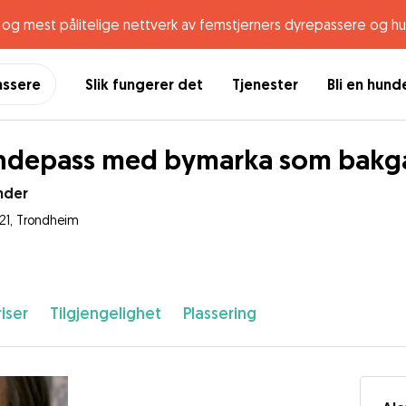
og mest pålitelige nettverk av femstjerners dyrepassere og h
assere
Slik fungerer det
Tjenester
Bli en hun
ndepass med bymarka som bakg
nder
021, Trondheim
iser
Tilgjengelighet
Plassering