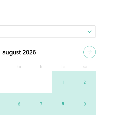
august 2026
to
fr
lø
sø
1
2
8
6
7
9