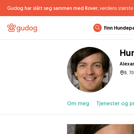
Gudog har slått seg sammen med Rover,
verdens største 
Finn Hundep
Hu
Alexa
B, 7
Om meg
Tjenester og pr