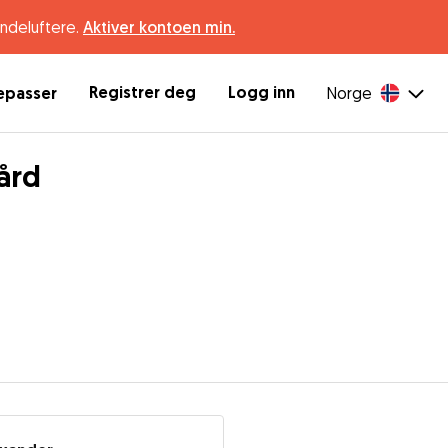
undeluftere.
Aktiver kontoen min.
Registrer deg
Logg inn
depasser
Norge
ård