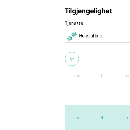
Tilgjengelighet
Tjeneste
ma
ti
on
3
4
5