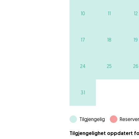
10
11
12
17
18
19
24
25
26
31
Tilgjengelig
Reserver
Tilgjengelighet oppdatert fo