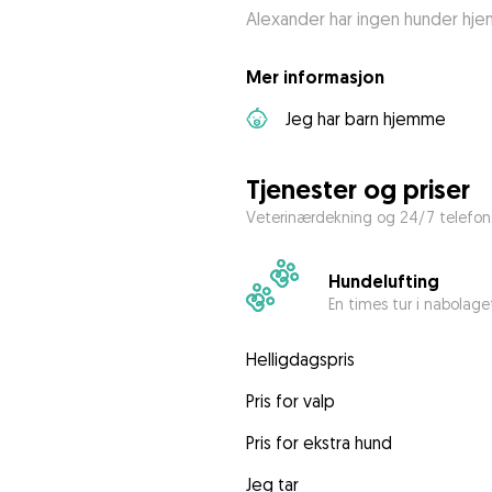
Alexander har ingen hunder hj
Mer informasjon
Jeg har barn hjemme
Tjenester og priser
Veterinærdekning og 24/7 telefons
Hundelufting
En times tur i nabolage
Helligdagspris
Pris for valp
Pris for ekstra hund
Jeg tar