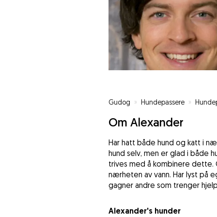
Gudog
»
Hundepassere
»
Hundep
Om Alexander
Har hatt både hund og katt i nær
hund selv, men er glad i både hun
trives med å kombinere dette. G
nærheten av vann. Har lyst på e
gagner andre som trenger hjelp.
Alexander's hunder