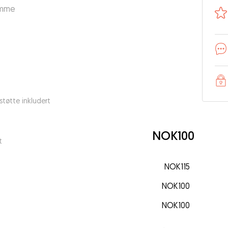
emme
tøtte inkludert
NOK100
t
NOK115
NOK100
NOK100