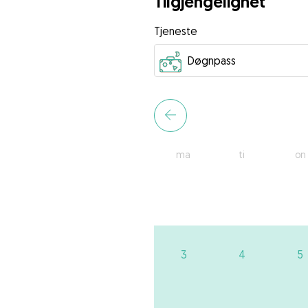
Tilgjengelighet
Tjeneste
ma
ti
on
3
4
5