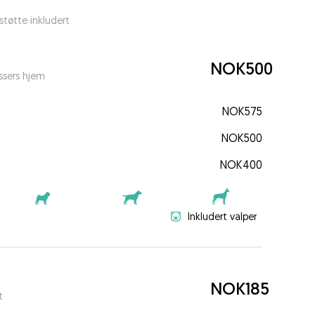
tøtte inkludert
NOK500
ssers hjem
NOK575
NOK500
NOK400
Inkludert valper
NOK185
t