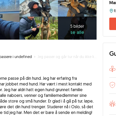
Mar
R
5
bilder
se
5 bilder
se alle
alle
Gu
assere i undefined
»
Jeg passer og går tur når du ikke kan
jerne passe på din hund. Jeg har erfaring fra
har jobbet med hund. Har vært i mest kontakt med
. Jeg har aldri hatt egen hund grunnet familie
å alle naboers, venner og familiemedlemmer sine
de store og små hunder. Er glad i å gå på tur, løpe,
 gjøre det din hund trenger. Studerer nå i Oslo, så det
tid jeg har. Men det er bare å sende en melding!