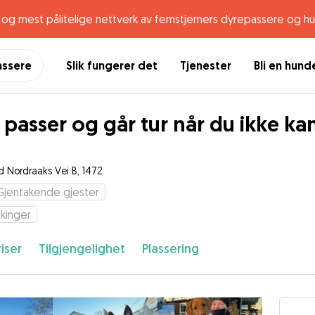
og mest pålitelige nettverk av femstjerners dyrepassere og h
assere
Slik fungerer det
Tjenester
Bli en hun
 passer og går tur når du ikke ka
rd Nordraaks Vei B, 1472
Gjentakende gjester
kinger
iser
Tilgjengelighet
Plassering