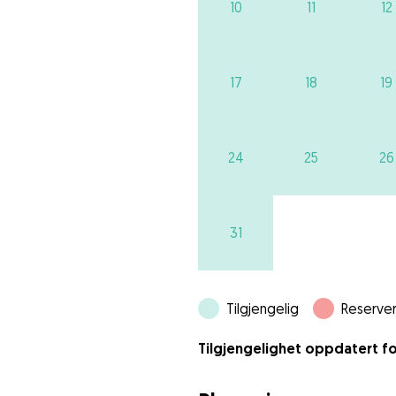
10
11
12
17
18
19
24
25
26
31
Tilgjengelig
Reserver
Tilgjengelighet oppdatert fo