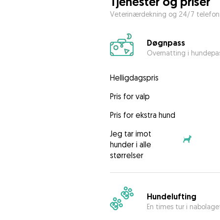
Tjenester og priser
Veterinærdekning og 24/7 telefons
Døgnpass
Overnatting i hundepa
Helligdagspris
Pris for valp
Pris for ekstra hund
Jeg tar imot
hunder i alle
størrelser
Hundelufting
En times tur i nabolage