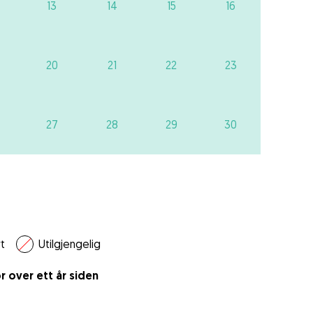
13
14
15
16
20
21
22
23
27
28
29
30
t
Utilgjengelig
r over ett år siden