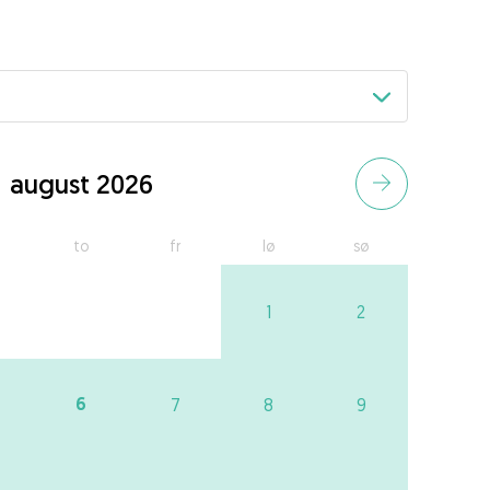
august 2026
to
fr
lø
sø
1
2
6
7
8
9