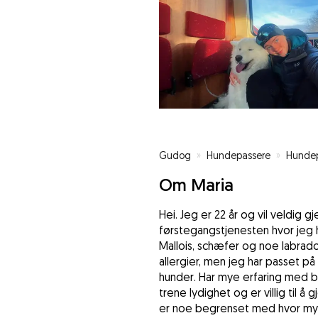
Gudog
»
Hundepassere
»
Hundep
Om Maria
Hei. Jeg er 22 år og vil veldig g
førstegangstjenesten hvor jeg 
Mallois, schæfer og noe labrador
allergier, men jeg har passet p
hunder. Har mye erfaring med bå
trene lydighet og er villig til å
er noe begrenset med hvor mye 