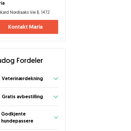
ia
ikard Nordraaks Vei B, 1472
Kontakt Maria
dog Fordeler
Veterinærdekning
Gratis avbestilling
Godkjente
hundepassere