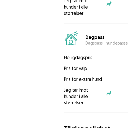
Jeg tar imot
hunder i alle
størrelser
Dagpass
Dagspass i hundepasse
Helligdagspris
Pris for valp
Pris for ekstra hund
Jeg tar imot
hunder i alle
størrelser