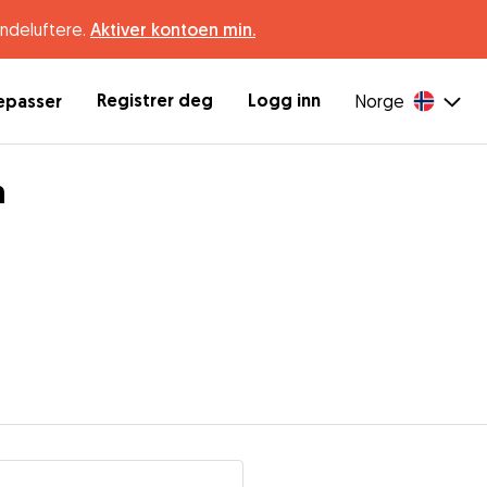
undeluftere.
Aktiver kontoen min.
Registrer deg
Logg inn
depasser
Norge
n