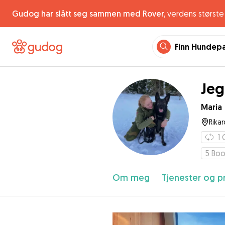
Gudog har slått seg sammen med Rover,
verdens største 
Finn Hundep
Jeg
Maria
Rika
1
5
Boo
Om meg
Tjenester og pr