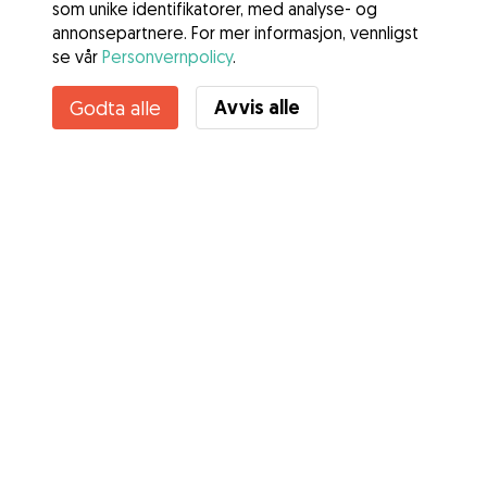
som unike identifikatorer, med analyse- og
annonsepartnere. For mer informasjon, vennligst
se vår
Personvernpolicy
.
Avvis alle
Godta alle
Tjenester
Slik fungerer det
Om Gudog
Anmeldelser
Veterinærdekning
Gode råd Eiere
Tips til hundepassere