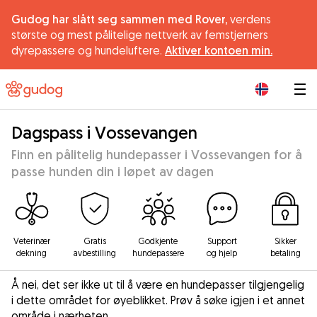
Gudog har slått seg sammen med Rover,
verdens
største og mest pålitelige nettverk av femstjerners
dyrepassere og hundeluftere.
Aktiver kontoen min.
|
Dagspass i Vossevangen
Finn en pålitelig hundepasser i Vossevangen for å
passe hunden din i løpet av dagen
Veterinær
Gratis
Godkjente
Support
Sikker
dekning
avbestilling
hundepassere
og hjelp
betaling
Å nei, det ser ikke ut til å være en hundepasser tilgjengelig
i dette området for øyeblikket. Prøv å søke igjen i et annet
område i nærheten.