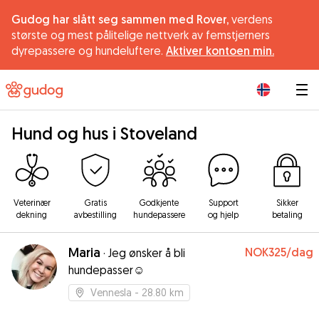
Gudog har slått seg sammen med Rover,
verdens
største og mest pålitelige nettverk av femstjerners
dyrepassere og hundeluftere.
Aktiver kontoen min.
|
Hund og hus i Stoveland
Veterinær
Gratis
Godkjente
Support
Sikker
dekning
avbestilling
hundepassere
og hjelp
betaling
Maria
NOK325
/dag
·
Jeg ønsker å bli
hundepasser☺️
Vennesla
- 28.80 km