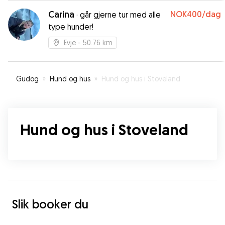
Carina
NOK400
/dag
·
går gjerne tur med alle
type hunder!
Evje
- 50.76 km
Gudog
»
Hund og hus
»
Hund og hus i Stoveland
Hund og hus i Stoveland
Slik booker du