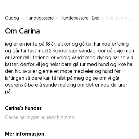
Gudog
»
Hundepassere
»
Hundepassere i Evje
»
Går gjerne tur med alle type hunder!
Om Carina
jeg er en jente på 18 år. elsker og gå tur. har noe erfaring
og går tur fast med 2 hunder vær søndag. bor på evje men
er i arendal i feriene. er veldig vandt med dyr og har selv 4
katter. derfor vil jeg helst bare gå tur med hund og ikke ha
den hit. avtaler gjerne et møte med eier og hund før
luftingen så dere kan få hilst på meg og se om vi går
overens☺️bare å sende melding om det er noe du lurer
på!
Carina's hunder
Carina har ingen hunder hjemme
Mer informasjon