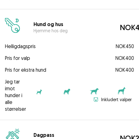
Hund og hus
NOK4
Hjemme hos deg
Helligdagspris
NOK450
Pris for valp
NOK400
Pris for ekstra hund
NOK400
Jeg tar
imot
hunder i
Inkludert valper
alle
størrelser
Dagpass
NOK2