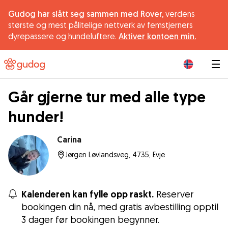
Gudog har slått seg sammen med Rover,
verdens
største og mest pålitelige nettverk av femstjerners
dyrepassere og hundeluftere.
Aktiver kontoen min.
|
Går gjerne tur med alle type
hunder!
Carina
Jørgen Løvlandsveg, 4735, Evje
Kalenderen kan fylle opp raskt.
Reserver
bookingen din nå, med gratis avbestilling opptil
3 dager før bookingen begynner.