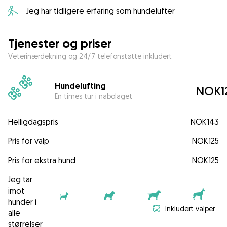
Jeg har tidligere erfaring som hundelufter
Tjenester og priser
Veterinærdekning og 24/7 telefonstøtte inkludert
Hundelufting
NOK1
En times tur i nabolaget
Helligdagspris
NOK143
Pris for valp
NOK125
Pris for ekstra hund
NOK125
Jeg tar
imot
hunder i
Inkludert valper
alle
størrelser