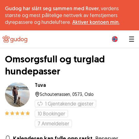
Gudog har slått seg sammen med Rover,
verdens
største og mest pålitelige nettverk av femstjerners
dyrepassere og hundeluftere.
Aktiver kontoen min.
|
Omsorgsfull og turglad
hundepasser
Tuva
Schouterrassen, 0573, Oslo
1
Gjentakende gjester
10
Bookinger
7
Anmeldelser
Kalenderen kan fylle opp raskt.
Reserver