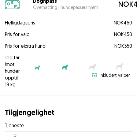
Døgnpass
NOK4
Overnatting i hundepassers hjem
Helligdagspris
NOK460
Pris for valp
NOK450
Pris for ekstra hund
NOK350
Jeg tar
imot
hunder
Inkludert valper
opptil
18 kg
Tilgjengelighet
Tjeneste