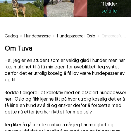
11 bilder
se alle
Gudog
»
Hundepassere
»
Hundepassere i Oslo
»
Omsorgsfull og turglad hundepasser
Om Tuva
Hei, jeg er en student som er veldig glad i hunder, men har
ikke mulighet til å få min egen for øyeblikket. Jeg syntes
derfor det er utrolig koselig å få lov være hundepasser av
og til.
Bodde tidligere i et kollektiv med en etablert hundepasser
her i Oslo og fikk kjenne litt på hvor utrolig koselig det er å
få låne en hund av å til og ønsker derfor å fortsette med
dette nå etter jeg har flyttet for meg selv.
Jeg liker å gå tur ute i naturen når jeg har mulighet og