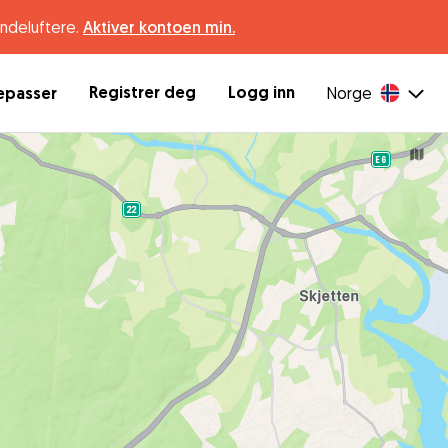
undeluftere.
Aktiver kontoen min.
Registrer deg
Logg inn
depasser
Norge