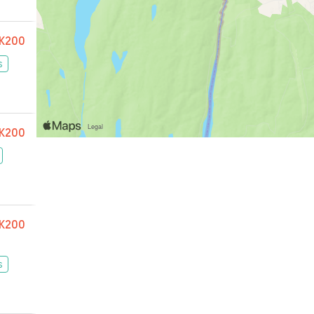
K200
s
K200
K200
s