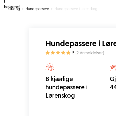
Gudog
»
Hundepassere
»
Hundepassere i Lørenskog
Hundepassere i Lø
5
(
2
Anmeldelser
)
8 kjærlige
Gj
hundepassere i
44
Lørenskog