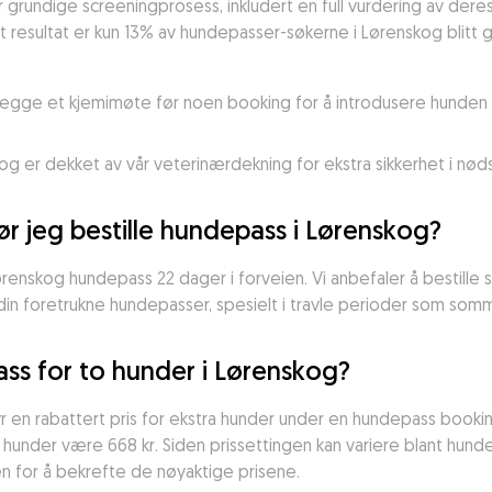
undige screeningprosess, inkludert en full vurdering av deres er
resultat er kun 13% av hundepasser-søkerne i Lørenskog blitt go
nlegge et kjemimøte før noen booking for å introdusere hunden s
er dekket av vår veterinærdekning for ekstra sikkerhet i nødsti
bør jeg bestille hundepass i Lørenskog?
ørenskog hundepass 22 dager i forveien. Vi anbefaler å bestille så
l din foretrukne hundepasser, spesielt i travle perioder som som
ss for to hunder i Lørenskog?
 en rabattert pris for ekstra hunder under en hundepass bookin
o hunder være 668 kr. Siden prissettingen kan variere blant hund
 for å bekrefte de nøyaktige prisene.