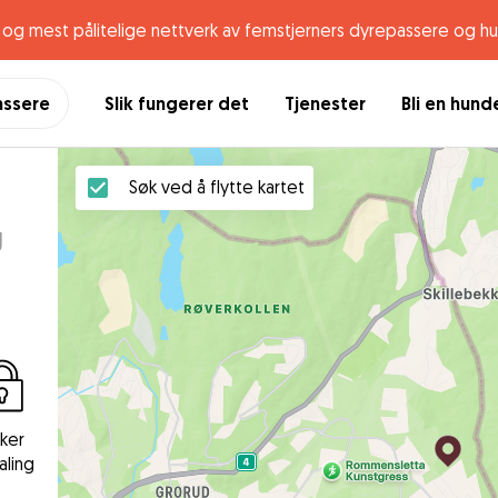
og mest pålitelige nettverk av femstjerners dyrepassere og h
assere
Slik fungerer det
Tjenester
Bli en hun
Søk ved å flytte kartet
g
kker
aling