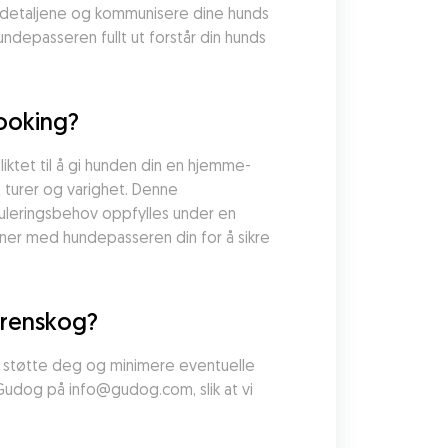
 detaljene og kommunisere dine hunds 
ndepasseren fullt ut forstår din hunds 
ooking?
ktet til å gi hunden din en hjemme-
turer og varighet. Denne 
muleringsbehov oppfylles under en 
ner med hundepasseren din for å sikre 
ørenskog?
å støtte deg og minimere eventuelle 
 Gudog på info@gudog.com, slik at vi 