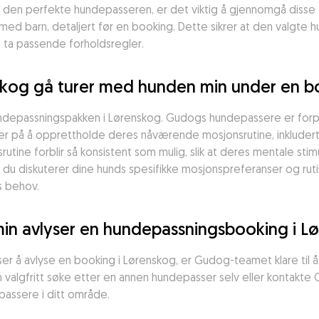
 den perfekte hundepasseren, er det viktig å gjennomgå disse
ed barn, detaljert før en booking. Dette sikrer at den valgte hu
 ta passende forholdsregler.
nskog gå turer med hunden min under en b
hundepassningspakken i Lørenskog. Gudogs hundepassere er forpli
r på å opprettholde deres nåværende mosjonsrutine, inkludert 
rutine forblir så konsistent som mulig, slik at deres mentale sti
 du diskuterer dine hunds spesifikke mosjonspreferanser og ruti
s behov.
n avlyser en hundepassningsbooking i L
er å avlyse en booking i Lørenskog, er Gudog-teamet klare til 
kan valgfritt søke etter en annen hundepasser selv eller kontakte
passere i ditt område.