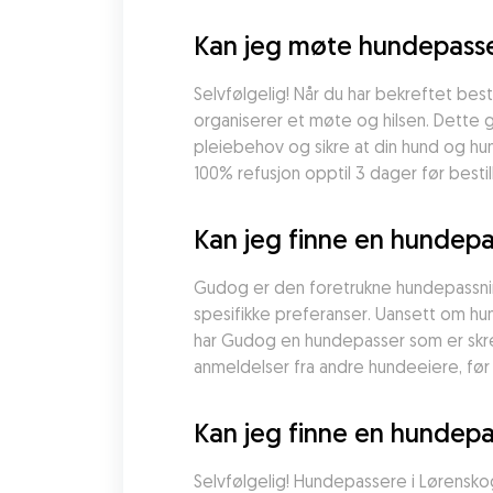
Kan jeg møte hundepasser
Selvfølgelig! Når du har bekreftet best
organiserer et møte og hilsen. Dette g
pleiebehov og sikre at din hund og hun
100% refusjon opptil 3 dager før besti
Kan jeg finne en hundepa
Gudog er den foretrukne hundepassnin
spesifikke preferanser. Uansett om hun
har Gudog en hundepasser som er skred
anmeldelser fra andre hundeeiere, fø
Kan jeg finne en hundepa
Selvfølgelig! Hundepassere i Lørenskog