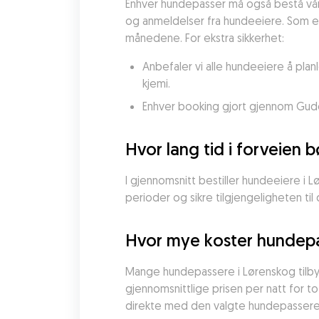
Enhver hundepasser må også bestå vår gr
og anmeldelser fra hundeeiere. Som et 
månedene. For ekstra sikkerhet:
Anbefaler vi alle hundeeiere å pla
kjemi.
Enhver booking gjort gjennom Gudog 
Hvor lang tid i forveien 
I gjennomsnitt bestiller hundeeiere i L
perioder og sikre tilgjengeligheten ti
Hvor mye koster hundepa
Mange hundepassere i Lørenskog tilbyr
gjennomsnittlige prisen per natt for t
direkte med den valgte hundepasseren