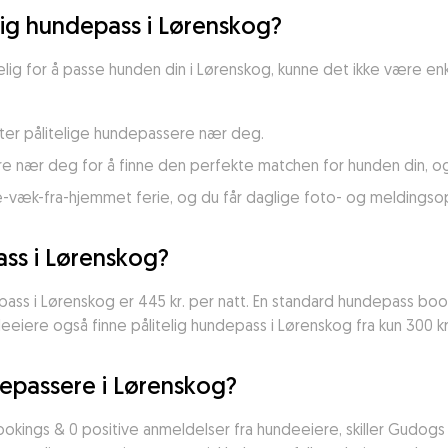
lig hundepass i Lørenskog?
lig for å passe hunden din i Lørenskog, kunne det ikke være enk
tter pålitelige hundepassere nær deg.
e nær deg for å finne den perfekte matchen for hunden din, og
e-væk-fra-hjemmet ferie, og du får daglige foto- og meldingso
ss i Lørenskog?
ass i Lørenskog er 445 kr. per natt. En standard hundepass booki
eiere også finne pålitelig hundepass i Lørenskog fra kun 300 kr.
depassere i Lørenskog?
ookings & 0 positive anmeldelser fra hundeeiere, skiller Gudog