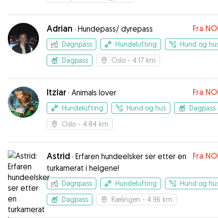
Adrian
Fra
NO
·
Hundepass/ dyrepass
Døgnpass
Hundelufting
Hund og hu
Dagpass
Oslo
- 4.17 km
Itziar
Fra
NO
·
Animals lover
Hundelufting
Hund og hus
Dagpass
Oslo
- 4.84 km
Astrid
Fra
NO
·
Erfaren hundeelsker ser etter en
turkamerat i helgene!
Døgnpass
Hundelufting
Hund og hu
Dagpass
Rælingen
- 4.96 km