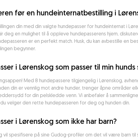
en før en hundeinternatbestilling i Løre
illingen din med din valgte hundepasser for hundeinternat i Løre
ir deg en mulighet til å oppleve hundepasserens hjem, diskutere
depasseren er en perfekt match. Husk, du kan avbestille en best
llingen begynner.
sser i Lørenskog som passer til min hunds
gsappen! Med 8 hundepassere tilgjengelig i Lørenskog, avhenge
den din er vennlig mot andre hunder, trenger åpne områder eller 
dersydd for din pelskledde venn. Vi anbefaler å sammenligne fl
r du velger den rette hundepasseren for deg og hunden din.
sser i Lørenskog som ikke har barn?
 vil spesifisere på sine Gudog-profiler om det vil være barn til