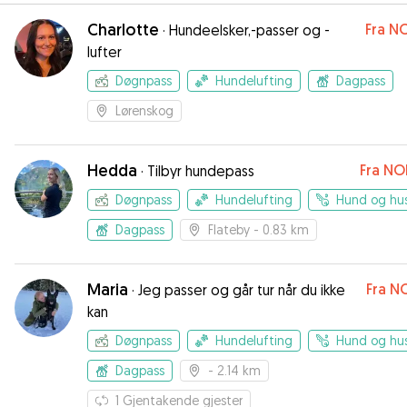
Charlotte
Fra
NO
·
Hundeelsker,-passer og -
lufter
Døgnpass
Hundelufting
Dagpass
Lørenskog
Hedda
Fra
NO
·
Tilbyr hundepass
Døgnpass
Hundelufting
Hund og hu
Dagpass
Flateby
- 0.83 km
Maria
Fra
NO
·
Jeg passer og går tur når du ikke
kan
Døgnpass
Hundelufting
Hund og hu
Dagpass
- 2.14 km
1
Gjentakende gjester