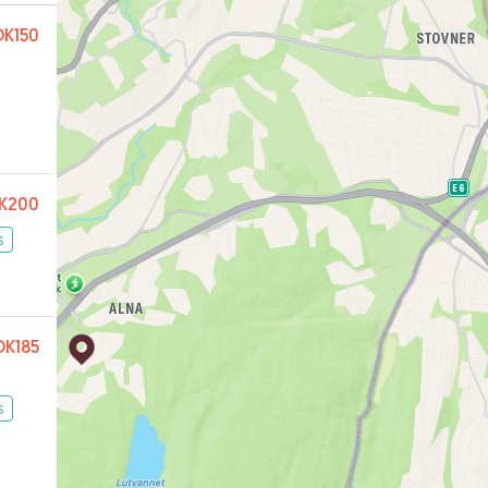
K150
K200
s
K185
s