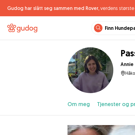
Gudog har slått seg sammen med Rover,
verdens største 
Finn Hundep
Pas
Annie
Håko
Om meg
Tjenester og pr