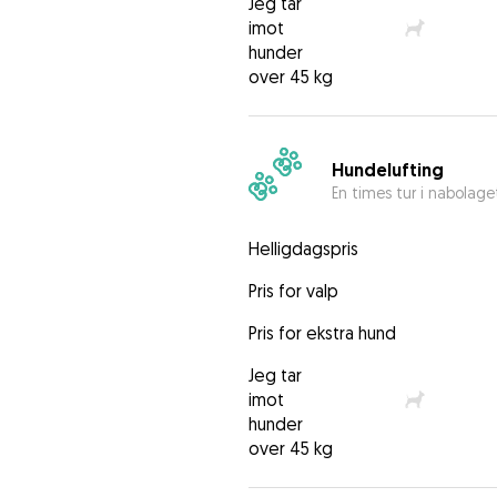
Jeg tar
imot
hunder
over 45 kg
Hundelufting
En times tur i nabolage
Helligdagspris
Pris for valp
Pris for ekstra hund
Jeg tar
imot
hunder
over 45 kg