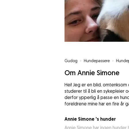
Gudog
»
Hundepassere
»
Hundep
Om Annie Simone
Hei! Jeg er en blid, omtenksom o
studerer til å bli en sykepleie
derfor ypperlig å passe en hund
foreldrene mine har en fire år 
Annie Simone 's hunder
Annie Simone har ingen hunder