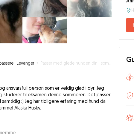
An
Gu
assere i Levanger
»
Passer med glede hunden din i sommer!
g ansvarsfull person som er veldig glad i dyr. Jeg
r og studerer til eksamen denne sommeren. Det passer
 samtidig :) Jeg har tidligere erfaring med hund da
gammel Alaska Husky.
 hjemme