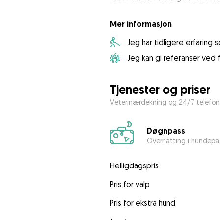
Mer informasjon
Jeg har tidligere erfaring
Jeg kan gi referanser ved 
Tjenester og priser
Veterinærdekning og 24/7 telefons
Døgnpass
Overnatting i hundepa
Helligdagspris
Pris for valp
Pris for ekstra hund