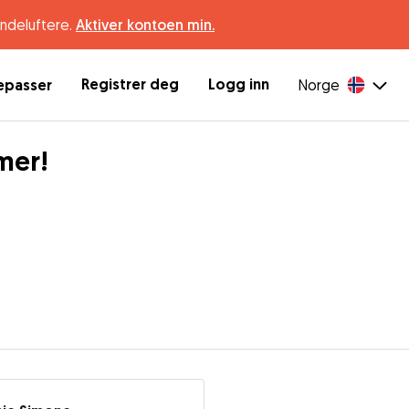
undeluftere.
Aktiver kontoen min.
Registrer deg
Logg inn
depasser
Norge
mer!