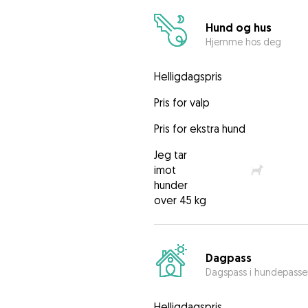
Hund og hus
Hjemme hos deg
Helligdagspris
Pris for valp
Pris for ekstra hund
Jeg tar
imot
hunder
over 45 kg
Dagpass
Dagspass i hundepasse
Helligdagspris