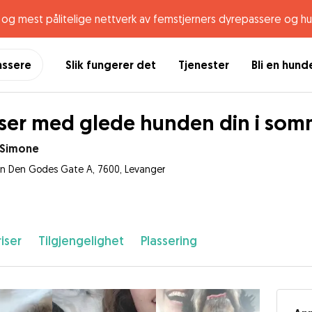
og mest pålitelige nettverk av femstjerners dyrepassere og h
assere
Slik fungerer det
Tjenester
Bli en hun
ser med glede hunden din i som
 Simone
n Den Godes Gate A, 7600, Levanger
iser
Tilgjengelighet
Plassering