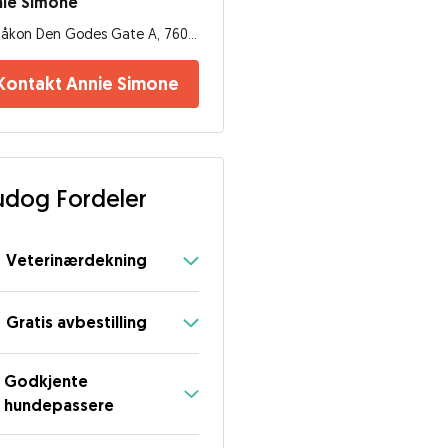
nie Simone
Håkon Den Godes Gate A, 7600, Levanger
Kontakt Annie Simone
dog Fordeler
Veterinærdekning
Gratis avbestilling
Godkjente
hundepassere