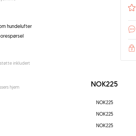
 som hundelufter
forespørsel
tøtte inkludert
NOK225
ssers hjem
NOK225
NOK225
NOK225