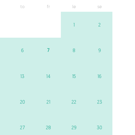
to
fr
lø
sø
1
2
7
6
8
9
13
14
15
16
20
21
22
23
27
28
29
30