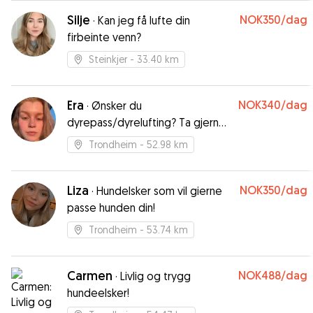
Silje
NOK350
/dag
·
Kan jeg få lufte din
firbeinte venn?
Steinkjer
- 33.40 km
Era
NOK340
/dag
·
Ønsker du
dyrepass/dyrelufting? Ta gjerne
kontakt☺️
Trondheim
- 52.98 km
Liza
NOK350
/dag
·
Hundelsker som vil gierne
passe hunden din!
Trondheim
- 53.74 km
Carmen
NOK488
/dag
·
Livlig og trygg
hundeelsker!