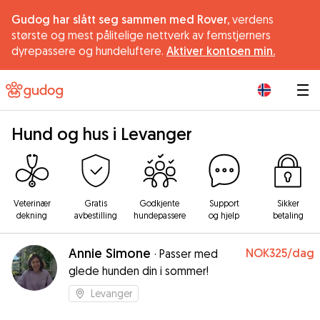
Gudog har slått seg sammen med Rover,
verdens
største og mest pålitelige nettverk av femstjerners
dyrepassere og hundeluftere.
Aktiver kontoen min.
|
Hund og hus i Levanger
Veterinær
Gratis
Godkjente
Support
Sikker
dekning
avbestilling
hundepassere
og hjelp
betaling
Annie Simone
NOK325
/dag
·
Passer med
glede hunden din i sommer!
Levanger