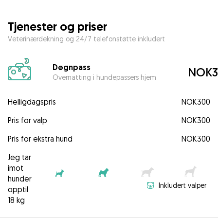
Tjenester og priser
Veterinærdekning og 24/7 telefonstøtte inkludert
Døgnpass
NOK3
Overnatting i hundepassers hjem
Helligdagspris
NOK300
Pris for valp
NOK300
Pris for ekstra hund
NOK300
Jeg tar
imot
hunder
Inkludert valper
opptil
18 kg