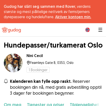
Gudog har slått seg sammen med Rover,
verdens
største og mest pålitelige nettverk av femstjerners
dyrepassere og hundeluftere.
Aktiver kontoen min.
|
Hundepasser/turkamerat Oslo
Nini Cecil
Fearnleys Gate B, 0353, Oslo
1
Bookinger
Kalenderen kan fylle opp raskt.
Reserver
bookingen din nå, med gratis avbestilling opptil
3 dager før bookingen begynner.
Om meg
Tjenester og priser
Tilgjengelighet