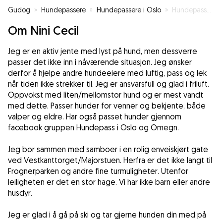
Gudog
»
Hundepassere
»
Hundepassere i Oslo
»
Hundepasser/turkamerat Oslo
Om Nini Cecil
Jeg er en aktiv jente med lyst på hund, men dessverre
passer det ikke inn i nåværende situasjon. Jeg ønsker
derfor å hjelpe andre hundeeiere med luftig, pass og lek
når tiden ikke strekker til. Jeg er ansvarsfull og glad i friluft.
Oppvokst med liten/mellomstor hund og er mest vandt
med dette. Passer hunder for venner og bekjente, både
valper og eldre. Har også passet hunder gjennom
facebook gruppen Hundepass i Oslo og Omegn.
Jeg bor sammen med samboer i en rolig enveiskjørt gate
ved Vestkanttorget/Majorstuen. Herfra er det ikke langt til
Frognerparken og andre fine turmuligheter. Utenfor
leiligheten er det en stor hage. Vi har ikke barn eller andre
husdyr.
Jeg er glad i å gå på ski og tar gjerne hunden din med på