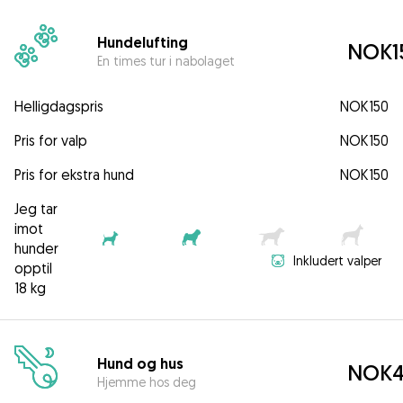
Hundelufting
NOK1
En times tur i nabolaget
Helligdagspris
NOK150
Pris for valp
NOK150
Pris for ekstra hund
NOK150
Jeg tar
imot
hunder
Inkludert valper
opptil
18 kg
Hund og hus
NOK4
Hjemme hos deg