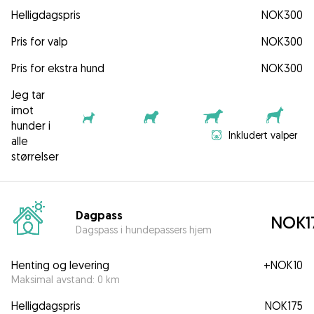
Helligdagspris
NOK300
Pris for valp
NOK300
Pris for ekstra hund
NOK300
Jeg tar
imot
hunder i
Inkludert valper
alle
størrelser
Dagpass
NOK1
Dagspass i hundepassers hjem
Henting og levering
+
NOK10
Maksimal avstand: 0 km
Helligdagspris
NOK175