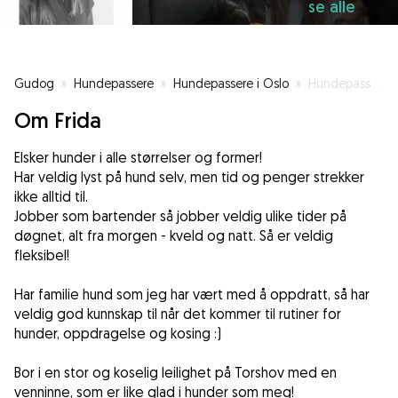
se alle
Gudog
»
Hundepassere
»
Hundepassere i Oslo
»
Hundepasser som er langt over middels glad i hunder!
Om Frida
Elsker hunder i alle størrelser og former!
Har veldig lyst på hund selv, men tid og penger strekker
ikke alltid til.
Jobber som bartender så jobber veldig ulike tider på
døgnet, alt fra morgen - kveld og natt. Så er veldig
fleksibel!
Har familie hund som jeg har vært med å oppdratt, så har
veldig god kunnskap til når det kommer til rutiner for
hunder, oppdragelse og kosing :)
Bor i en stor og koselig leilighet på Torshov med en
venninne, som er like glad i hunder som meg!