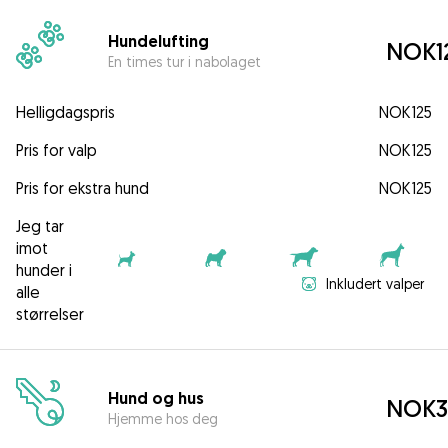
Hundelufting
NOK1
En times tur i nabolaget
Helligdagspris
NOK125
Pris for valp
NOK125
Pris for ekstra hund
NOK125
Jeg tar
imot
hunder i
Inkludert valper
alle
størrelser
Hund og hus
NOK3
Hjemme hos deg