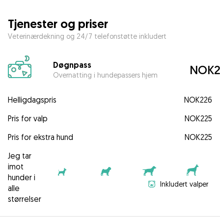
Tjenester og priser
Veterinærdekning og 24/7 telefonstøtte inkludert
Døgnpass
NOK2
Overnatting i hundepassers hjem
Helligdagspris
NOK226
Pris for valp
NOK225
Pris for ekstra hund
NOK225
Jeg tar
imot
hunder i
Inkludert valper
alle
størrelser