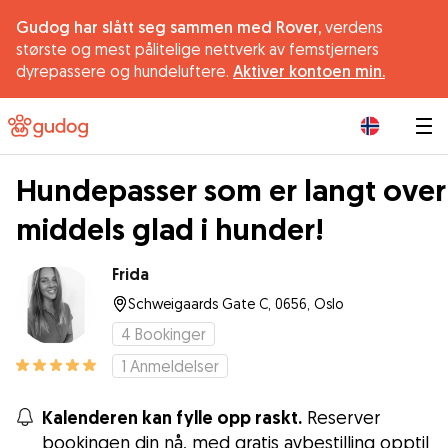
Gudog har slått seg sammen med Rover,
verdens
største og mest pålitelige nettverk av femstjerners
dyrepassere og hundeluftere.
Aktiver kontoen min.
|
Hundepasser som er langt over
middels glad i hunder!
Frida
Schweigaards Gate C, 0656, Oslo
4
Bookinger
1
Anmeldelser
Kalenderen kan fylle opp raskt.
Reserver
bookingen din nå, med gratis avbestilling opptil