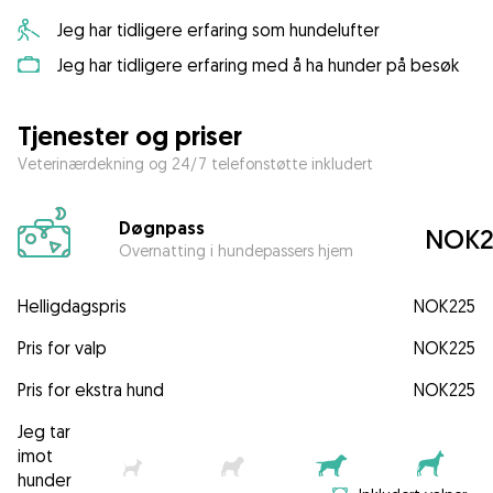
Jeg har tidligere erfaring som hundelufter
Jeg har tidligere erfaring med å ha hunder på besøk
Tjenester og priser
Veterinærdekning og 24/7 telefonstøtte inkludert
Døgnpass
NOK2
Overnatting i hundepassers hjem
Helligdagspris
NOK225
Pris for valp
NOK225
Pris for ekstra hund
NOK225
Jeg tar
imot
hunder