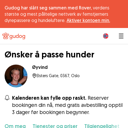
Gudog har slått seg sammen med Rover,
verdens
største og mest pålitelige nettverk av femstjerners
dyrepassere og hundeluftere.
Aktiver kontoen min.
|
Ønsker å passe hunder
Øyvind
Elsters Gate, 0367, Oslo
Kalenderen kan fylle opp raskt.
Reserver
bookingen din nå, med gratis avbestilling opptil
3 dager før bookingen begynner.
Om meg
Tjenester og priser
Tilgjengelighet