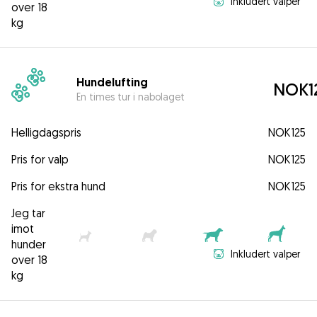
Inkludert valper
over 18
kg
Hundelufting
NOK1
En times tur i nabolaget
Helligdagspris
NOK125
Pris for valp
NOK125
Pris for ekstra hund
NOK125
Jeg tar
imot
hunder
Inkludert valper
over 18
kg