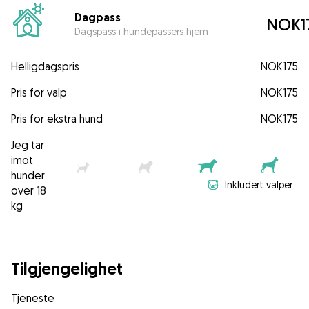
Dagpass
NOK1
Dagspass i hundepassers hjem
Helligdagspris
NOK175
Pris for valp
NOK175
Pris for ekstra hund
NOK175
Jeg tar
imot
hunder
Inkludert valper
over 18
kg
Tilgjengelighet
Tjeneste