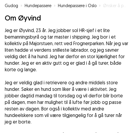
Gudog
»
Hundepassere
»
Hundepassere i Oslo
»
Ønsker å passe hunder
Om Øyvind
Jeg er Øyvind, 23 år. Jeg jobber sol HR-sjef i et lite
bemanningsbyrå og tar master i shipping. Jeg bor i et
kollektiv på Majorstuen, rett ved Frognerparken. Når jeg var
liten hadde vi verdens snilleste labrador, og jeg savner
veldig det å ha hund. Jeg har derfor en stor kjærlighet for
hunder. Jeg er en aktiv gutt og er glad i å gå turer, både
korte og lange.
Jeg er veldig glad i retrievere og andre middels store
hunder. Søker en hund som liker å være i aktivitet. Jeg
jobber dagtid mandag til torsdag og vil derfor blir borte
på dagen, men har mulighet til å lufte før jobb og passe
resten av dagen. Bor også i kollektiv med andre
hundeelskere som vil være tilgjengelig for å gå turer når
jeg er borte.