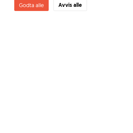
Avvis alle
Godta alle
Kjenner du til Gudogs fordeler? Se mer
Tjenester
Slik fungerer det
Om Gudog
Anmeldelser
Veterinærdekning
Gode råd Eiere
Tips til hundepassere
Bli hundepasser
Blogg