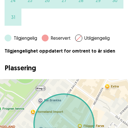
24
25
26
27
28
29
30
31
Tilgjengelig
Reservert
Utilgjengelig
Tilgjengelighet oppdatert for omtrent to år siden
Plassering