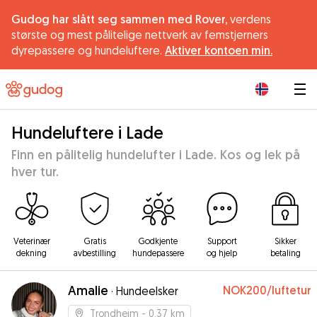
Gudog har slått seg sammen med Rover,
verdens
største og mest pålitelige nettverk av femstjerners
dyrepassere og hundeluftere.
Aktiver kontoen min.
|
Hundeluftere i Lade
Finn en pålitelig hundelufter i Lade. Kos og lek på
hver tur.
Veterinær
Gratis
Godkjente
Support
Sikker
dekning
avbestilling
hundepassere
og hjelp
betaling
Amalie
NOK200
/luftetur
·
Hundeelsker
Trondheim
- 0.37 km