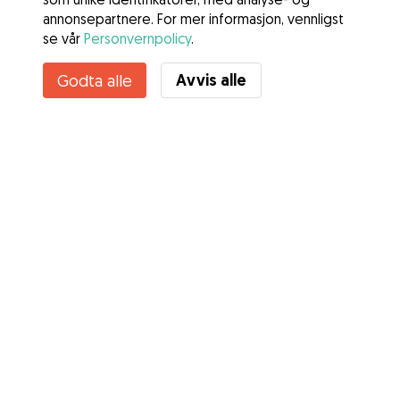
annonsepartnere. For mer informasjon, vennligst
se vår
Personvernpolicy
.
Avvis alle
Godta alle
Tjenester
Slik fungerer det
Om Gudog
Anmeldelser
Veterinærdekning
Gode råd Eiere
Tips til hundepassere