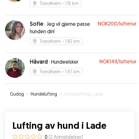
Trondheim
- 1.15 km
Sofie
NOK200
/luftetur
·
Jeg vil gjerne passe
hunden din!
Trondheim
- 1.83 km
Håvard
NOK149
/luftetur
·
Hundeelsker
Trondheim
- 1.97 km
Gudog
»
Hundelufting
»
Hundelufting i Lade
Lufting av hund i Lade
0
(
2
Anmeldelser
)