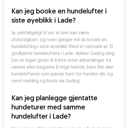
Kan jeg booke en hundelufter i 
siste øyeblikk i Lade?
Ja, selvfølgelig! Vi vet at livet kan være 
uforutsigbart, og noen ganger må du booke en 
hundelufting i siste øyeblikk. Med et nettverk av 10 
godkjente hundeluftere i Lade, dekker Gudog deg. 
Det er ingen grunn til å lete etter anbefalinger fra 
venner eller begynne å ringe hektisk, bare finn den 
hundelufteren som passer best for hunden din, og 
send melding og book via Gudog.
Kan jeg planlegge gjentatte 
hundeturer med samme 
hundelufter i Lade?