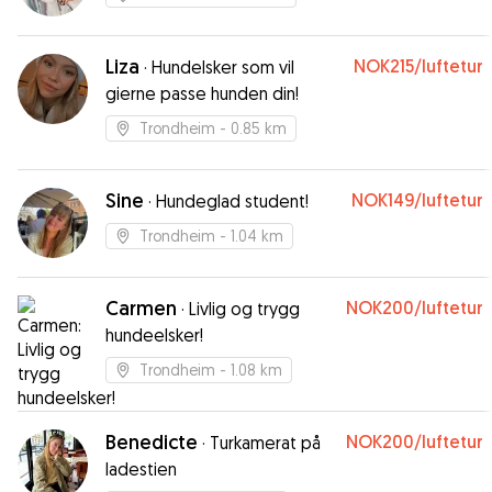
Liza
NOK215
/luftetur
·
Hundelsker som vil
gierne passe hunden din!
Trondheim
- 0.85 km
Sine
NOK149
/luftetur
·
Hundeglad student!
Trondheim
- 1.04 km
Carmen
NOK200
/luftetur
·
Livlig og trygg
hundeelsker!
Trondheim
- 1.08 km
Benedicte
NOK200
/luftetur
·
Turkamerat på
ladestien