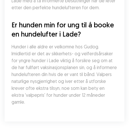
Lade med å ta informerte beslutninger når de leter 
etter den perfekte hundelufteren for dem.
Er hunden min for ung til å booke 
en hundelufter i Lade?
Hunder i alle aldre er velkomne hos Gudog. 
Imidlertid er det av sikkerhets- og velferdsårsaker 
for yngre hunder i Lade viktig å forsikre seg om at 
de har fullført vaksinasjonsplanen sin, og å informere 
hundelufteren din hvis de er vant til bånd. Valpers 
naturlige nysgjerrighet og iver etter å utforske 
krever ofte ekstra tilsyn, noe som kan bety en 
ekstra 'valpepris' for hunder under 12 måneder 
gamle.