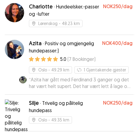
Charlotte
NOK250
/dag
·
Hundeelsker,-passer
og -lufter
Lørenskog
- 48.23 km
Azita
NOK400
/dag
·
Positiv og omgjengelig
hundepasser:)
5.0
(
7
Bookinger
)
Oslo
- 49.29 km
1
Gjentakende gjester
“
Azita har gått med Ferdinand 3 ganger og det
har vært helt supert. Det har vært lett å lage og
holde avtalene med henne og Ferdinand blir
kjempeglad for å se henne! Super hundepasser
Silje
NOK250
/dag
·
Trivelig og pålitelig
som man kan stole på😀
”
hundepass
Oslo
- 49.35 km