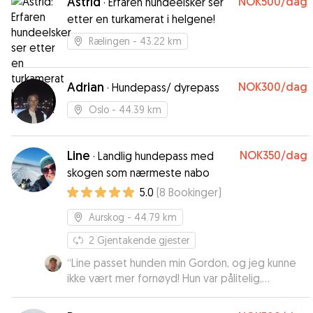
Astrid
NOK500
/dag
·
Erfaren hundeelsker ser
etter en turkamerat i helgene!
Rælingen
- 43.22 km
Adrian
NOK300
/dag
·
Hundepass/ dyrepass
Oslo
- 44.39 km
Line
NOK350
/dag
·
Landlig hundepass med
skogen som nærmeste nabo
5.0
(
8
Bookinger
)
Aurskog
- 44.79 km
2
Gjentakende gjester
“
Line passet hunden min Gordon, og jeg kunne
ikke vært mer fornøyd! Hun var pålitelig,
omsorgsfull og hadde tydeligvis en god kjemi
med Gordon fra første stund. Jeg følte meg