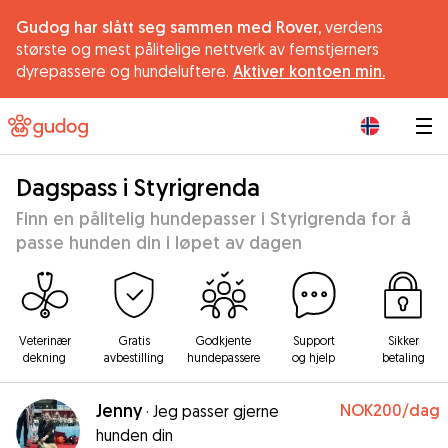
Gudog har slått seg sammen med Rover,
verdens
største og mest pålitelige nettverk av femstjerners
dyrepassere og hundeluftere.
Aktiver kontoen min.
|
Dagspass i Styrigrenda
Finn en pålitelig hundepasser i Styrigrenda for å
passe hunden din i løpet av dagen
Veterinær
Gratis
Godkjente
Support
Sikker
dekning
avbestilling
hundepassere
og hjelp
betaling
Jenny
NOK200
/dag
·
Jeg passer gjerne
hunden din