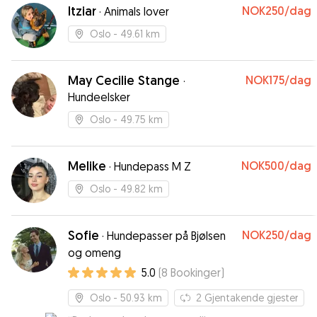
Itziar
NOK250
/dag
·
Animals lover
Oslo
- 49.61 km
May Cecilie Stange
NOK175
/dag
·
Hundeelsker
Oslo
- 49.75 km
Melike
NOK500
/dag
·
Hundepass M Z
Oslo
- 49.82 km
Sofie
NOK250
/dag
·
Hundepasser på Bjølsen
og omeng
5.0
(
8
Bookinger
)
Oslo
- 50.93 km
2
Gjentakende gjester