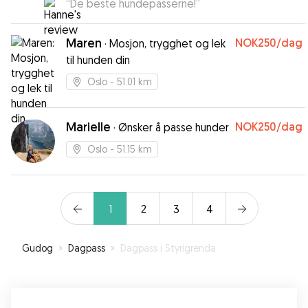
“
De beste hundepasserne!
”
Maren
NOK250
/dag
·
Mosjon, trygghet og lek
til hunden din
Oslo
- 51.01 km
Marielle
NOK250
/dag
·
Ønsker å passe hunder
Oslo
- 51.15 km
1
2
3
4
Gudog
»
Dagpass
»
Dagpass i Styrigrenda