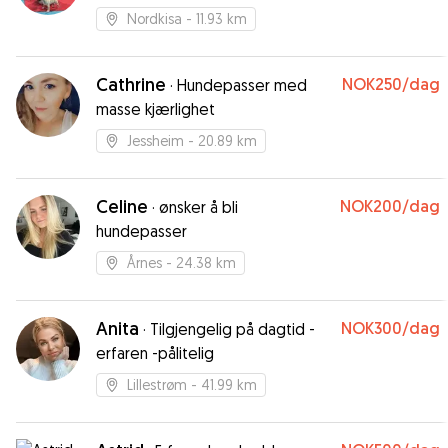
Nordkisa
- 11.93 km
Cathrine
NOK250
/dag
·
Hundepasser med
masse kjærlighet
Jessheim
- 20.89 km
Celine
NOK200
/dag
·
ønsker å bli
hundepasser
Årnes
- 24.38 km
Anita
NOK300
/dag
·
Tilgjengelig på dagtid -
erfaren -pålitelig
Lillestrøm
- 41.99 km