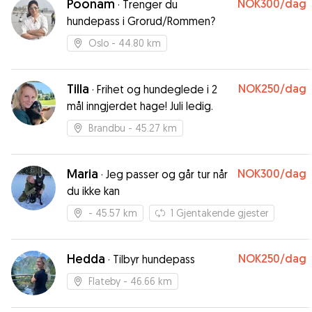
Poonam
NOK300
/dag
·
Trenger du
helt trygg på at han var i gode hender, og det
hundepass i Grorud/Rommen?
var tydelig at han trivdes godt hos henne. Jeg
kan varmt anbefale Line til alle som trenger en
Oslo
- 44.80 km
trygg og ansvarlig hundepasser!
”
Tilla
NOK250
/dag
·
Frihet og hundeglede i 2
mål inngjerdet hage! Juli ledig.
Brandbu
- 45.27 km
Maria
NOK300
/dag
·
Jeg passer og går tur når
du ikke kan
- 45.57 km
1
Gjentakende gjester
Hedda
NOK250
/dag
·
Tilbyr hundepass
Flateby
- 46.66 km