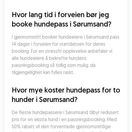
Hvor lang tid i forveien bør jeg 
booke hundepass i Sørumsand?
I gjennomsnitt booker hundeeiere i Sørumsand pass 
14 dager i forveien for startdatoen for deres 
booking. For en stressfri opplevelse anbefaler vi 
alle hundeeiere å bekrefte hundens 
passningsbooking så tidlig som mulig, da 
tilgjengelighet kan fylles raskt.
Hvor mye koster hundepass for to 
hunder i Sørumsand?
De fleste hundepassere i Sørumsand tilbyr redusert 
pris for en ekstra hund i en passningsbooking. Med 
50% rabatt vil den forventede gjennomsnittlige 