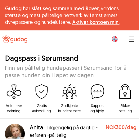
Gudog har slått seg sammen med Rover,
verdens
største og mest pålitelige nettverk av femstjerners
dyrepassere og hundeluftere.
Aktiver kontoen min.
|
Dagspass i Sørumsand
Finn en pålitelig hundepasser i Sørumsand for å
passe hunden din i løpet av dagen
Veterinær
Gratis
Godkjente
Support
Sikker
dekning
avbestilling
hundepassere
og hjelp
betaling
Anita
NOK300
/dag
·
Tilgjengelig på dagtid -
erfaren -pålitelig