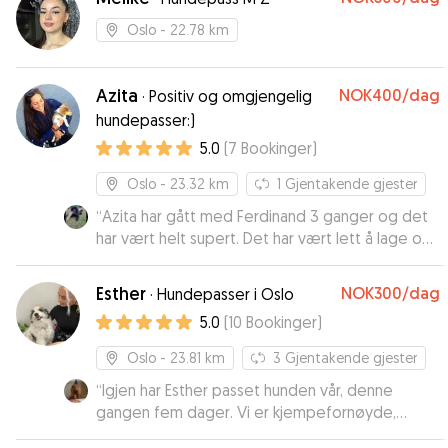
Oslo
- 22.78 km
Azita
NOK400
/dag
·
Positiv og omgjengelig
hundepasser:)
5.0
(
7
Bookinger
)
Oslo
- 23.32 km
1
Gjentakende gjester
“
Azita har gått med Ferdinand 3 ganger og det
har vært helt supert. Det har vært lett å lage og
holde avtalene med henne og Ferdinand blir
kjempeglad for å se henne! Super hundepasser
Esther
NOK300
/dag
·
Hundepasser i Oslo
som man kan stole på😀
”
5.0
(
10
Bookinger
)
Oslo
- 23.81 km
3
Gjentakende gjester
“
Igjen har Esther passet hunden vår, denne
gangen fem dager. Vi er kjempefornøyde,
Esther er superflink med hunden - vi er helt