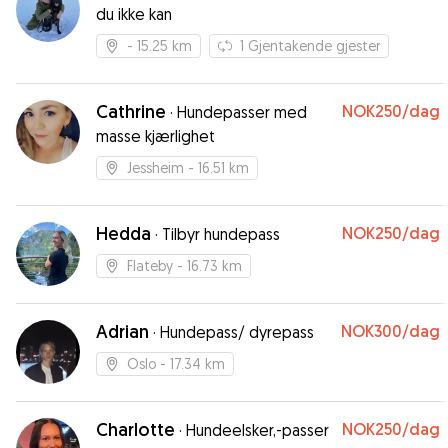
helt trygg på at han var i gode hender, og det
du ikke kan
var tydelig at han trivdes godt hos henne. Jeg
kan varmt anbefale Line til alle som trenger en
- 15.25 km
1
Gjentakende gjester
trygg og ansvarlig hundepasser!
”
Cathrine
NOK250
/dag
·
Hundepasser med
masse kjærlighet
Jessheim
- 16.51 km
Hedda
NOK250
/dag
·
Tilbyr hundepass
Flateby
- 16.73 km
Adrian
NOK300
/dag
·
Hundepass/ dyrepass
Oslo
- 17.34 km
Charlotte
NOK250
/dag
·
Hundeelsker,-passer