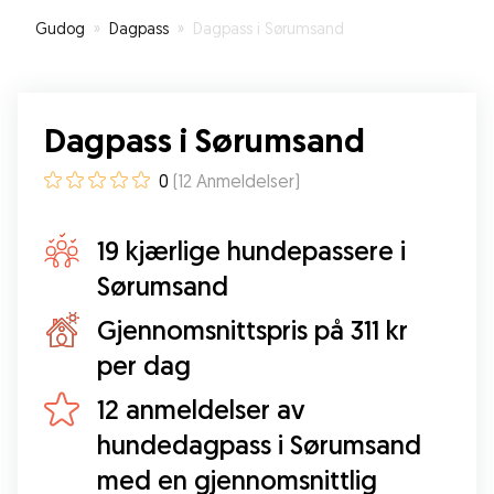
trygge på at den har det godt mens vi er på tur.
Gudog
»
Dagpass
»
Dagpass i Sørumsand
Anbefaler Esther som Hundepasser på det
sterkeste 😀
”
Dagpass i Sørumsand
0
(
12
Anmeldelser
)
19 kjærlige hundepassere i
Sørumsand
Gjennomsnittspris på 311 kr
per dag
12 anmeldelser av
hundedagpass i Sørumsand
med en gjennomsnittlig