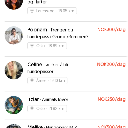
og -lufter
Lørenskog
- 18.05 km
Poonam
NOK300
/dag
·
Trenger du
hundepass i Grorud/Rommen?
Oslo
- 18.89 km
Celine
NOK200
/dag
·
ønsker å bli
hundepasser
Årnes
- 19.10 km
Itziar
NOK250
/dag
·
Animals lover
Oslo
- 21.82 km
Melike
NOK500
/dag
·
Hundepass M Z