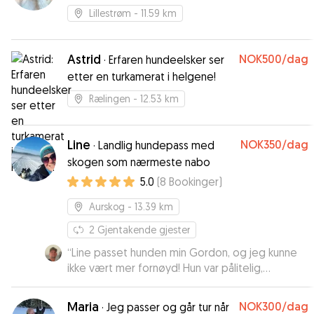
Lillestrøm
- 11.59 km
Astrid
NOK500
/dag
·
Erfaren hundeelsker ser
etter en turkamerat i helgene!
Rælingen
- 12.53 km
Line
NOK350
/dag
·
Landlig hundepass med
skogen som nærmeste nabo
5.0
(
8
Bookinger
)
Aurskog
- 13.39 km
2
Gjentakende gjester
“
Line passet hunden min Gordon, og jeg kunne
ikke vært mer fornøyd! Hun var pålitelig,
omsorgsfull og hadde tydeligvis en god kjemi
med Gordon fra første stund. Jeg følte meg
Maria
NOK300
/dag
·
Jeg passer og går tur når