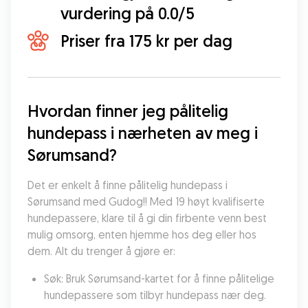
vurdering på 0.0/5
Priser fra 175 kr per dag
Hvordan finner jeg pålitelig 
hundepass i nærheten av meg i 
Sørumsand?
Det er enkelt å finne pålitelig hundepass i 
Sørumsand med Gudog!! Med 19 høyt kvalifiserte 
hundepassere, klare til å gi din firbente venn best 
mulig omsorg, enten hjemme hos deg eller hos 
dem. Alt du trenger å gjøre er:
Søk: Bruk Sørumsand-kartet for å finne pålitelige 
hundepassere som tilbyr hundepass nær deg.