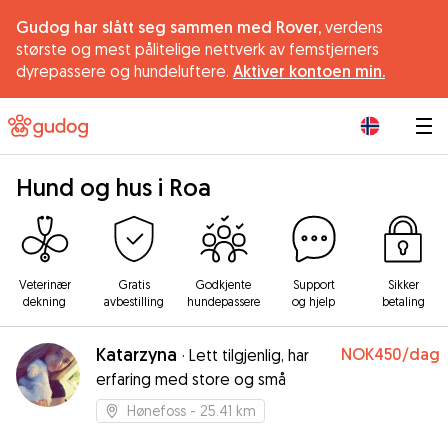
Gudog har slått seg sammen med Rover,
verdens
største og mest pålitelige nettverk av femstjerners
dyrepassere og hundeluftere.
Aktiver kontoen min.
|
Hund og hus i Roa
Veterinær
Gratis
Godkjente
Support
Sikker
dekning
avbestilling
hundepassere
og hjelp
betaling
Katarzyna
NOK450
/dag
·
Lett tilgjenlig, har
erfaring med store og små
Hønefoss
- 25.41 km