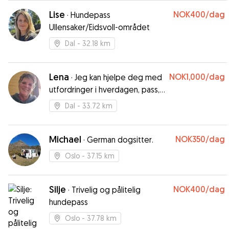
Lise
NOK400
/dag
·
Hundepass
Ullensaker/Eidsvoll-området
Dal
- 32.18 km
Lena
NOK1,000
/dag
·
Jeg kan hjelpe deg med
utfordringer i hverdagen, pass,
tur, trening osv..
Dal
- 33.72 km
Michael
NOK350
/dag
·
German dogsitter.
Oslo
- 37.15 km
Silje
NOK400
/dag
·
Trivelig og pålitelig
hundepass
Oslo
- 37.78 km