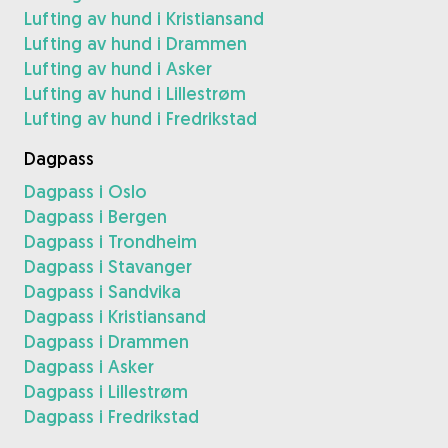
Lufting av hund i Kristiansand
Lufting av hund i Drammen
Lufting av hund i Asker
Lufting av hund i Lillestrøm
Lufting av hund i Fredrikstad
Dagpass
Dagpass i Oslo
Dagpass i Bergen
Dagpass i Trondheim
Dagpass i Stavanger
Dagpass i Sandvika
Dagpass i Kristiansand
Dagpass i Drammen
Dagpass i Asker
Dagpass i Lillestrøm
Dagpass i Fredrikstad