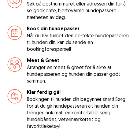
Søk på postnummeret eller adressen din for å
se godkjente, hjertevarme hundepassere i
nærheten av deg.
Book din hundepasser
Når du har funnet den perfekte hundepasseren
til hunden din, kan du sende en
bookingforespørsel!
Meet & Greet
Arranger en meet & greet for å sikre at
hundepasseren og hunden din passer godt
sammen.
Klar ferdig gå!
Bookingen til hunden din begynner snart! Sørg
for at du gir hundepasseren alt hunden din
trenger: nok mat, en komfortabel seng,
hundebåndet, veterinærkortet og
favorittleketøy!