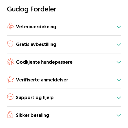
Gudog Fordeler
Veterinærdekning
Gratis avbestilling
Godkjente hundepassere
Verifiserte anmeldelser
Support og hjelp
Sikker betaling