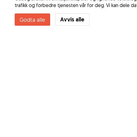
trafikk og forbedre tjenesten vår for deg. Vi kan dele d
Avvis alle
Godta alle
Tjenester
Dagspass
Slik fungerer det
Lufting
Om Gudog
Døgnpass
Anmeldelser
Hund og Hus
Veterinærdekning
Gode råd Eiere
Tips til hundepassere