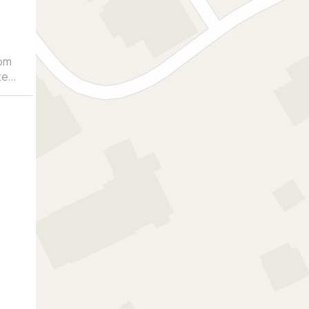
kom
te
rket