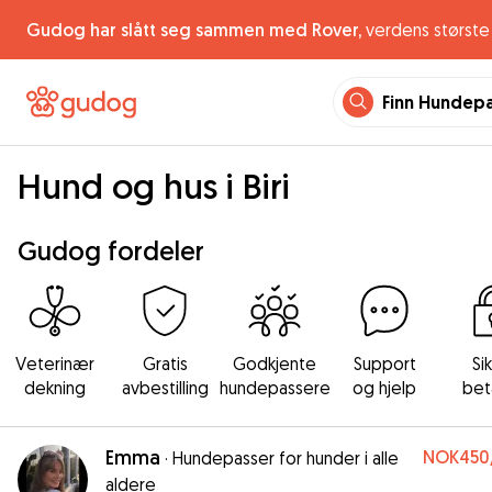
Gudog har slått seg sammen med Rover,
verdens største 
Finn Hundep
Hund og hus i Biri
Gudog fordeler
Veterinær
Gratis
Godkjente
Support
Si
dekning
avbestilling
hundepassere
og hjelp
bet
Emma
NOK450
·
Hundepasser for hunder i alle
aldere