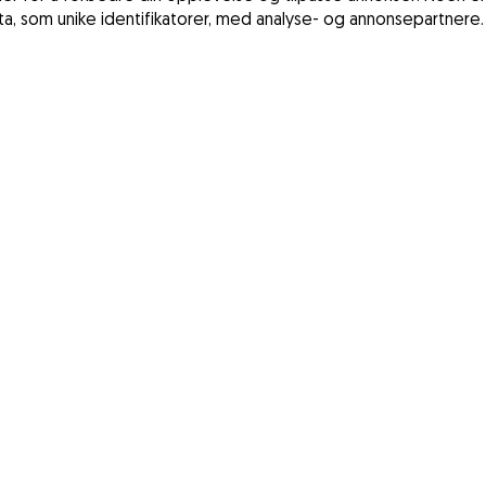
ata, som unike identifikatorer, med analyse- og annonsepartnere.
Vilkår og betin
Frankrike
Personvernregl
Spania
Lov om digitale
Storbritannia
Tyskland
Irland
Danmark
Sverige