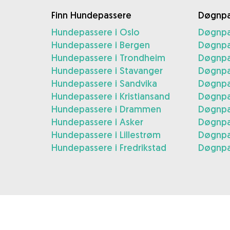
Finn Hundepassere
Døgnpa
Hundepassere i Oslo
Døgnpa
Hundepassere i Bergen
Døgnpa
Hundepassere i Trondheim
Døgnpa
Hundepassere i Stavanger
Døgnpa
Hundepassere i Sandvika
Døgnpa
Hundepassere i Kristiansand
Døgnpas
Hundepassere i Drammen
Døgnpa
Hundepassere i Asker
Døgnpa
Hundepassere i Lillestrøm
Døgnpas
Hundepassere i Fredrikstad
Døgnpas