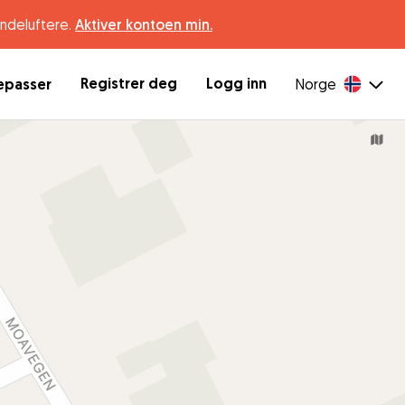
undeluftere.
Aktiver kontoen min.
Registrer deg
Logg inn
depasser
Norge