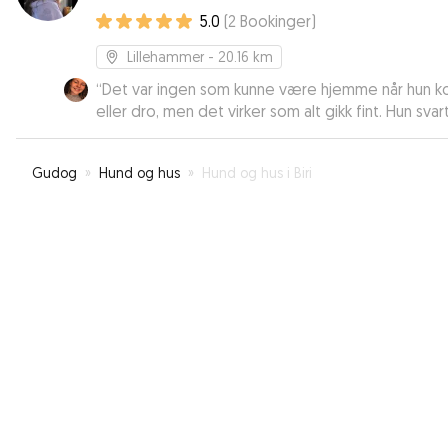
5.0
(
2
Bookinger
)
Lillehammer
- 20.16 km
“
Det var ingen som kunne være hjemme når hun 
eller dro, men det virker som alt gikk fint. Hun svar
fort på meldingene, sende bilder underveis og vi
veldig samarbeidsvillig. Vi følte oss trygge på at
Gudog
»
Hund og hus
»
Hund og hus i Biri
hunden vår ble tatt vare på.
”