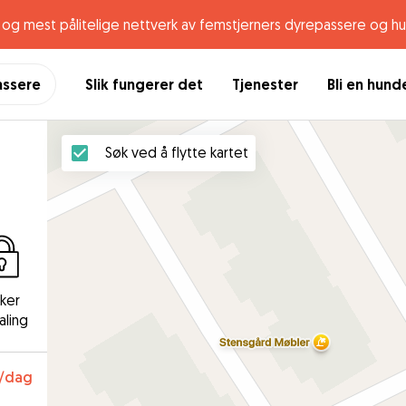
og mest pålitelige nettverk av femstjerners dyrepassere og h
assere
Slik fungerer det
Tjenester
Bli en hun
Søk ved å flytte kartet
kker
aling
/dag