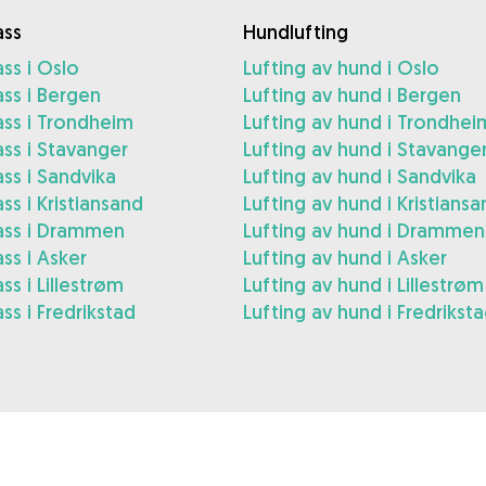
ss
Hundlufting
ss i Oslo
Lufting av hund i Oslo
ss i Bergen
Lufting av hund i Bergen
ss i Trondheim
Lufting av hund i Trondhei
ss i Stavanger
Lufting av hund i Stavange
ss i Sandvika
Lufting av hund i Sandvika
s i Kristiansand
Lufting av hund i Kristiansa
ss i Drammen
Lufting av hund i Drammen
ss i Asker
Lufting av hund i Asker
s i Lillestrøm
Lufting av hund i Lillestrøm
s i Fredrikstad
Lufting av hund i Fredrikst