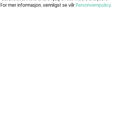
 For mer informasjon, vennligst se vår
Personvernpolicy
.
gelser
er
 tjenester (DSA)