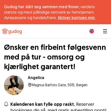
Gudog har slått seg sammen med Rover,
verdens
største og mest pålitelige nettverk av femstjerners
dyrepassere og hundeluftere.
Aktiver kontoen min.
|
Ønsker en firbeint følgesvenn
med på tur - omsorg og
kjærlighet garantert!
Angelica
Magnus Barfots Gate, 5015, Bergen
Kalenderen kan fylle opp raskt.
Reserver
bookingen din nå, med gratis avbestilling opptil