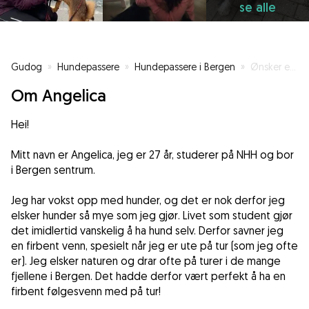
se alle
Gudog
»
Hundepassere
»
Hundepassere i Bergen
»
Ønsker en firbeint følgesvenn med på tur - omsorg og kjærlighet garantert!
Om Angelica
Hei!
Mitt navn er Angelica, jeg er 27 år, studerer på NHH og bor
i Bergen sentrum.
Jeg har vokst opp med hunder, og det er nok derfor jeg
elsker hunder så mye som jeg gjør. Livet som student gjør
det imidlertid vanskelig å ha hund selv. Derfor savner jeg
en firbent venn, spesielt når jeg er ute på tur (som jeg ofte
er). Jeg elsker naturen og drar ofte på turer i de mange
fjellene i Bergen. Det hadde derfor vært perfekt å ha en
firbent følgesvenn med på tur!