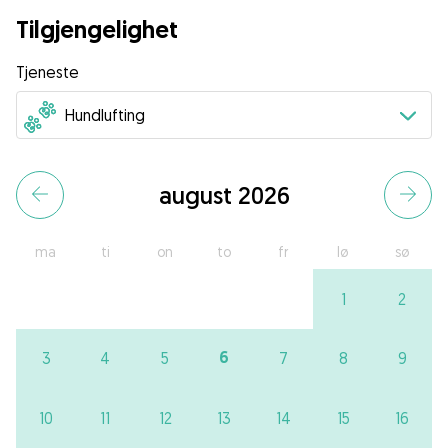
Tilgjengelighet
Tjeneste
august 2026
ma
ti
on
to
fr
lø
sø
1
2
6
3
4
5
7
8
9
10
11
12
13
14
15
16