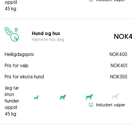
opptil
45 kg
Hund og hus
NOK4
Hjemme hos deg
Helligdagspris
NOK400
Pris for valp
NOK401
Pris for ekstra hund
NOK350
Jeg tar
imot
hunder
Inkludert valper
opptil
45 kg