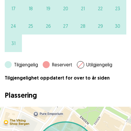
17
18
19
20
21
22
23
24
25
26
27
28
29
30
31
Tilgjengelig
Reservert
Utilgjengelig
Tilgjengelighet oppdatert for over to år siden
Plassering