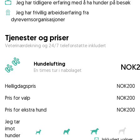
Jeg har tidligere erfaring med å ha hunder på besøk
Jeg har frivillig arbeidserfaring fra
dyrevernsorganisasjoner
Tjenester og priser
Veterinærdekning og 24/7 telefonstøtte inkludert
Hundelufting
NOK2
En times tur i nabolaget
Helligdagspris
NOK200
Pris for valp
NOK200
Pris for ekstra hund
NOK200
Jeg tar
imot
hunder
Inkludert valper