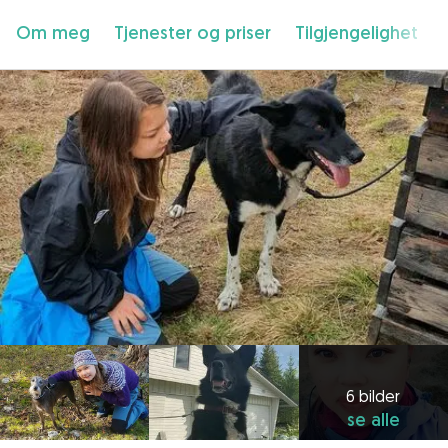
Om meg
Tjenester og priser
Tilgjengelighet
6 bilder
se alle