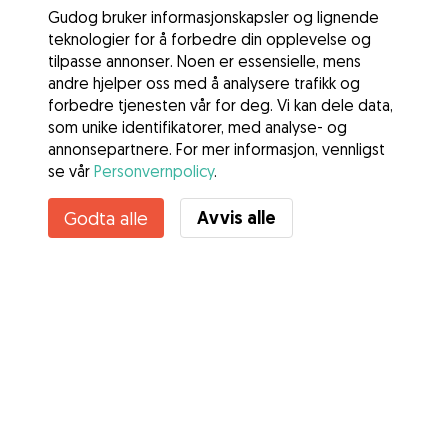
Gudog bruker informasjonskapsler og lignende
teknologier for å forbedre din opplevelse og
tilpasse annonser. Noen er essensielle, mens
andre hjelper oss med å analysere trafikk og
forbedre tjenesten vår for deg. Vi kan dele data,
som unike identifikatorer, med analyse- og
annonsepartnere. For mer informasjon, vennligst
se vår
Personvernpolicy
.
Kontakt Benedikte
Avvis alle
Godta alle
Kjenner du til Gudogs fordeler? Se mer
Tjenester
Slik fungerer det
Om Gudog
Anmeldelser