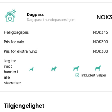
Dagpass
NOK3
Dagspass i hundepassers hjem
Helligdagspris
NOK345
Pris for valp
NOK300
Pris for ekstra hund
NOK300
Jeg tar
imot
hunder i
Inkludert valper
alle
størrelser
Tilgjengelighet