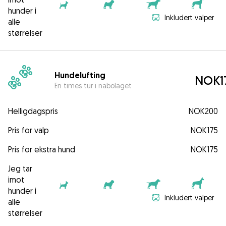
hunder i
Inkludert valper
alle
størrelser
Hundelufting
NOK1
En times tur i nabolaget
Helligdagspris
NOK200
Pris for valp
NOK175
Pris for ekstra hund
NOK175
Jeg tar
imot
hunder i
Inkludert valper
alle
størrelser