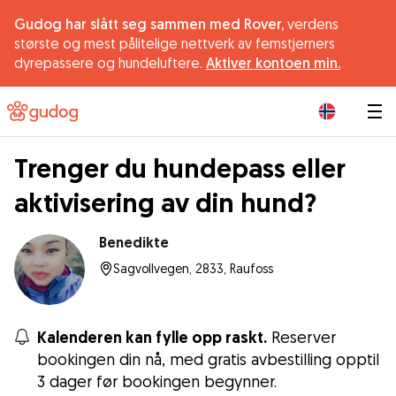
Gudog har slått seg sammen med Rover,
verdens
største og mest pålitelige nettverk av femstjerners
dyrepassere og hundeluftere.
Aktiver kontoen min.
|
Trenger du hundepass eller
aktivisering av din hund?
Benedikte
Sagvollvegen, 2833, Raufoss
Kalenderen kan fylle opp raskt.
Reserver
bookingen din nå, med gratis avbestilling opptil
3 dager før bookingen begynner.