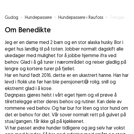
Gudog
»
Hundepassere
»
Hundepassere i Raufoss
»
Trenger du hundepass eller aktivisering av din hund?
Om Benedikte
Jeg er en dame med 2 barn og en stor alaska husky. Bor i
eget hus landlig til på toten. Jobber normalt dagskift alle
ukedager med mulighet for å jobbe hjemme ifra ved
behov. Glad i å gå turer i nærområdet og reiser gladlig på
lengre og kortere turer på fjellet.
Har en hund født 2016, dette er en ukastrert hanne. Han har
levd i flokk ute før han ble pensjonert😅 rolig, snill og
ekstremt glad i å kose.
Døgnpass gjøres helst i vårt eget hjem og vil prøve å
tilrettelegge etter deres behov og rutiner. Kan dele av
rommene ved behov. Og har bur for liten og stor hund om
det er behov for det. Vår sover normalt rett på gulvet på
stua/gangen, får ikke gå på kjøkkenet.
Vi har passet andre hunder tidligere og jeg selv har vokst