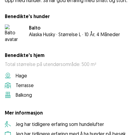
opp med hunder. Så har god erfaring med smått og stort.
Benedikte's hunder
Balto
Alaska Husky
·
Størrelse L
·
10 År, 4 Måneder
Benedikte's hjem
Total størrelse på utendørsområde: 500 m²
Hage
Terrasse
Balkong
Mer informasjon
Jeg har tidligere erfaring som hundelufter
Jeg har tidligere erfaring med å ha hunder på besøk