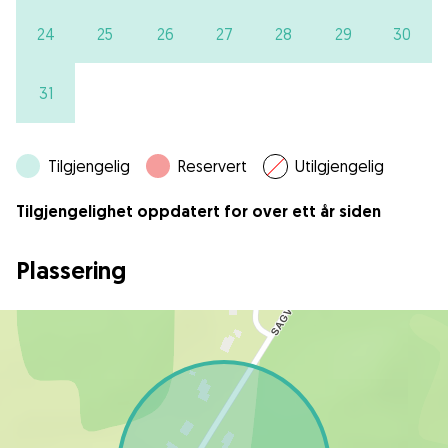
24
25
26
27
28
29
30
31
Tilgjengelig
Reservert
Utilgjengelig
Tilgjengelighet oppdatert for over ett år siden
Plassering