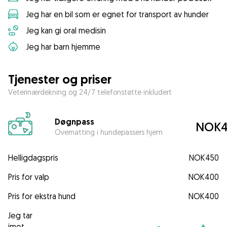
Jeg har en bil som er egnet for transport av hunder
Jeg kan gi oral medisin
Jeg har barn hjemme
Tjenester og priser
Veterinærdekning og 24/7 telefonstøtte inkludert
Døgnpass
NOK4
Overnatting i hundepassers hjem
Helligdagspris
NOK450
Pris for valp
NOK400
Pris for ekstra hund
NOK400
Jeg tar
imot