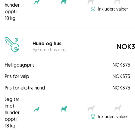
hunder
Inkludert valper
opptil
18 kg
Hund og hus
NOK3
Hjemme hos deg
Helligdagspris
NOK375
Pris for valp
NOK375
Pris for ekstra hund
NOK375
Jeg tar
imot
hunder
Inkludert valper
opptil
18 kg