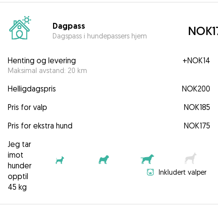
Dagpass
NOK1
Dagspass i hundepassers hjem
Henting og levering
+
NOK14
Maksimal avstand: 20 km
Helligdagspris
NOK200
Pris for valp
NOK185
Pris for ekstra hund
NOK175
Jeg tar
imot
hunder
Inkludert valper
opptil
45 kg