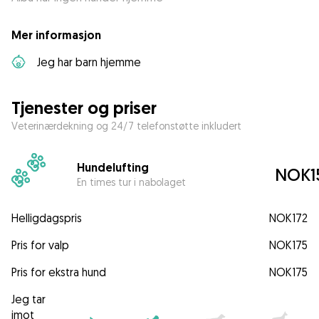
Mer informasjon
Jeg har barn hjemme
Tjenester og priser
Veterinærdekning og 24/7 telefonstøtte inkludert
Hundelufting
NOK1
En times tur i nabolaget
Helligdagspris
NOK172
Pris for valp
NOK175
Pris for ekstra hund
NOK175
Jeg tar
imot