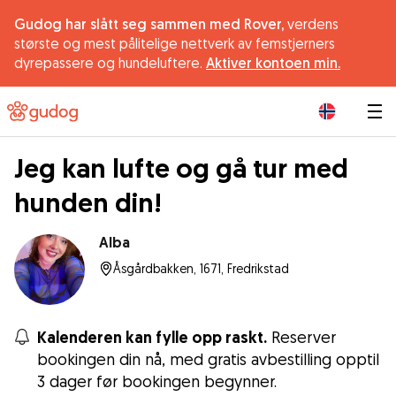
Gudog har slått seg sammen med Rover,
verdens
største og mest pålitelige nettverk av femstjerners
dyrepassere og hundeluftere.
Aktiver kontoen min.
|
Jeg kan lufte og gå tur med
hunden din!
Alba
Åsgårdbakken, 1671, Fredrikstad
Kalenderen kan fylle opp raskt.
Reserver
bookingen din nå, med gratis avbestilling opptil
3 dager før bookingen begynner.