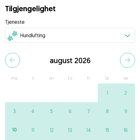
Tilgjengelighet
Tjeneste
august 2026
ma
ti
on
to
fr
lø
sø
1
2
3
4
5
6
7
8
9
10
11
12
13
14
15
16