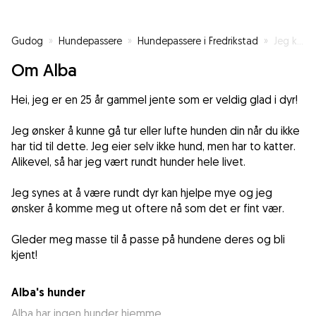
Gudog
»
Hundepassere
»
Hundepassere i Fredrikstad
»
Jeg kan lufte og gå tur med hunden din!
Om Alba
Hei, jeg er en 25 år gammel jente som er veldig glad i dyr!
Jeg ønsker å kunne gå tur eller lufte hunden din når du ikke
har tid til dette. Jeg eier selv ikke hund, men har to katter.
Alikevel, så har jeg vært rundt hunder hele livet.
Jeg synes at å være rundt dyr kan hjelpe mye og jeg
ønsker å komme meg ut oftere nå som det er fint vær.
Gleder meg masse til å passe på hundene deres og bli
kjent!
Alba's hunder
Alba har ingen hunder hjemme