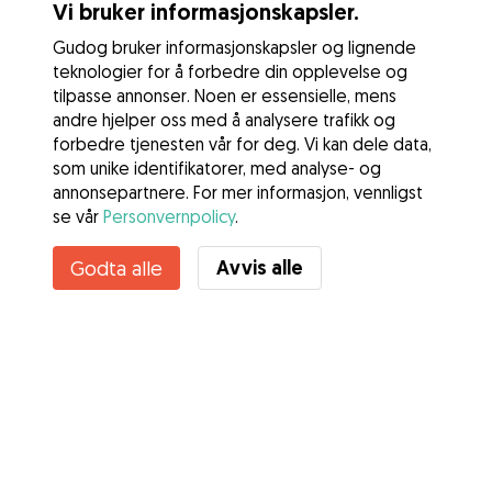
Vi bruker informasjonskapsler.
Gudog bruker informasjonskapsler og lignende
teknologier for å forbedre din opplevelse og
tilpasse annonser. Noen er essensielle, mens
andre hjelper oss med å analysere trafikk og
forbedre tjenesten vår for deg. Vi kan dele data,
som unike identifikatorer, med analyse- og
annonsepartnere. For mer informasjon, vennligst
se vår
Personvernpolicy
.
Kontakt Rebecca
Avvis alle
Godta alle
Kjenner du til Gudogs fordeler? Se mer
Tjenester
Slik fungerer det
Om Gudog