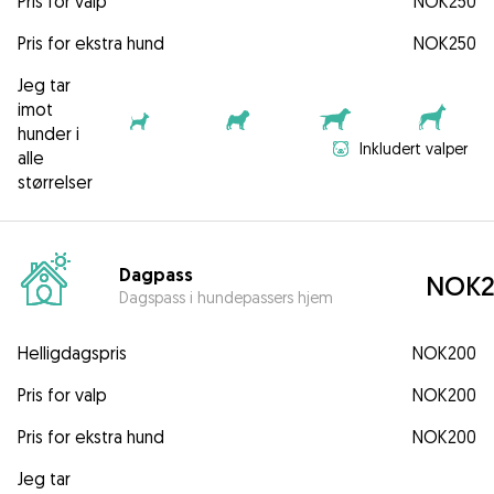
Pris for valp
NOK250
Pris for ekstra hund
NOK250
Jeg tar
imot
hunder i
Inkludert valper
alle
størrelser
Dagpass
NOK2
Dagspass i hundepassers hjem
Helligdagspris
NOK200
Pris for valp
NOK200
Pris for ekstra hund
NOK200
Jeg tar