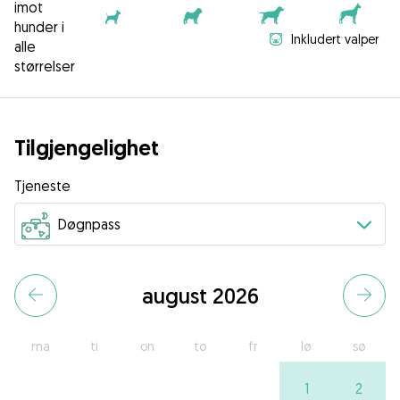
imot
hunder i
Inkludert valper
alle
størrelser
Tilgjengelighet
Tjeneste
august 2026
ma
ti
on
to
fr
lø
sø
1
2