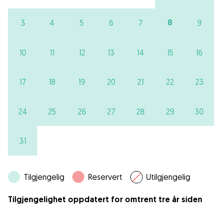
8
3
4
5
6
7
9
10
11
12
13
14
15
16
17
18
19
20
21
22
23
24
25
26
27
28
29
30
31
Tilgjengelig
Reservert
Utilgjengelig
Tilgjengelighet oppdatert for omtrent tre år siden