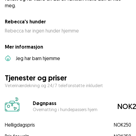
meg.
Rebecca's hunder
Rebecca har ingen hunder hjemme
Mer informasjon
Jeg har barn hjemme
Tjenester og priser
Veterinærdekning og 24/7 telefonstøtte inkludert
Døgnpass
NOK2
Overnatting i hundepassers hjem
Helligdagspris
NOK250