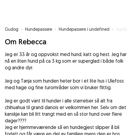
Gudog
»
Hundepassere
»
Hundepassere i undefined
»
Hundevant og hjemmeværende med egen hund
Om Rebecca
Jeg er 33 år og oppvokst med hund, katt og hest. Jeg har
nå en liten hund på ca 3 kg som er superglad i både folk
og andre dyr.
Jeg og Tanja som hunden heter bor i et lite hus i Ulefoss
med hage og fine turområder som vi bruker flittig.
Jeg er godt vant til hunder i alle størrelser så alt fra
chihuahua til grand danois er velkommen her. Selv om det
kanskje kan bli litt trangt med en så stor hund over flere
dager????
Jeg er hjemmeværende så en hundegjest slipper å bli
forlatt og får være en del av familien mens den er hos