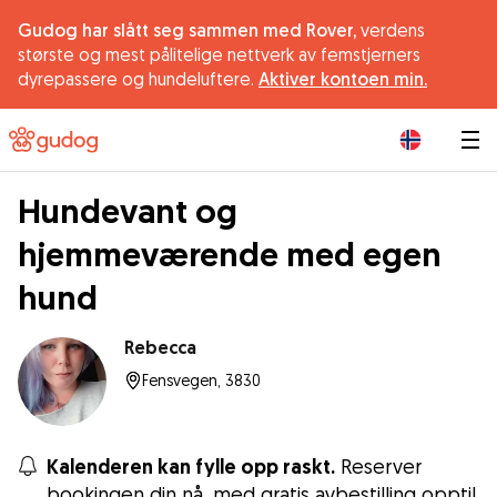
Gudog har slått seg sammen med Rover,
verdens
største og mest pålitelige nettverk av femstjerners
dyrepassere og hundeluftere.
Aktiver kontoen min.
|
Hundevant og
hjemmeværende med egen
hund
Rebecca
Fensvegen, 3830
Kalenderen kan fylle opp raskt.
Reserver
bookingen din nå, med gratis avbestilling opptil