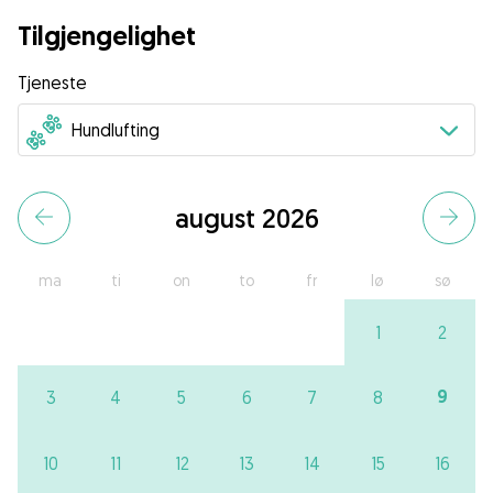
Tilgjengelighet
Tjeneste
august 2026
ma
ti
on
to
fr
lø
sø
1
2
9
3
4
5
6
7
8
10
11
12
13
14
15
16