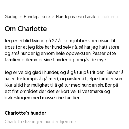
Gudog
»
Hundepassere
»
Hundepassere i Larvik
»
Turkompis for din firbente venn
Om Charlotte
Jeg er ei blid kvinne på 27 år, som jobber som frisør. Til
tross for at jeg ikke har hund selv nå, så har jeg hatt store
og små hunder igjennom hele oppveksten. Passer ofte
familiemedlemmer sine hunder og omgås de mye.
Jeg er veldig glad i hunder, og å gå tur på fritiden. Savner å
ha en tur kompis å gå med, og ønsker å hjelpe familier som
ikke alltid har mulighet til å gå tur med hunden sin. Bor på
ett fint området der det er kort vei til vestmarka og
bøkeskogen med masse fine turstier.
Charlotte's hunder
Charlotte har ingen hunder hjemme