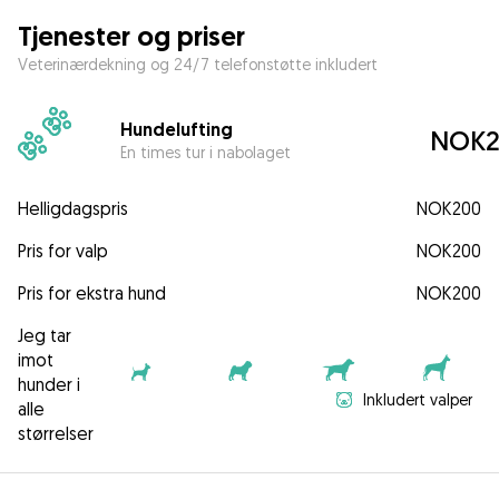
Tjenester og priser
Veterinærdekning og 24/7 telefonstøtte inkludert
Hundelufting
NOK2
En times tur i nabolaget
Helligdagspris
NOK200
Pris for valp
NOK200
Pris for ekstra hund
NOK200
Jeg tar
imot
hunder i
Inkludert valper
alle
størrelser