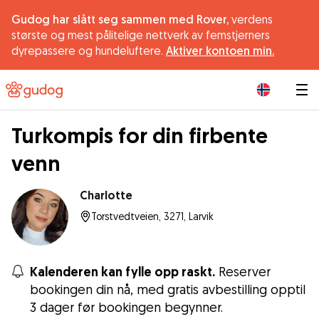
Gudog har slått seg sammen med Rover,
verdens
største og mest pålitelige nettverk av femstjerners
dyrepassere og hundeluftere.
Aktiver kontoen min.
|
Turkompis for din firbente
venn
Charlotte
Torstvedtveien, 3271, Larvik
Kalenderen kan fylle opp raskt.
Reserver
bookingen din nå, med gratis avbestilling opptil
3 dager før bookingen begynner.