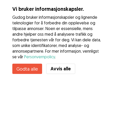
Vi bruker informasjonskapsler.
Gudog bruker informasjonskapsler og lignende
teknologier for å forbedre din opplevelse og
tilpasse annonser. Noen er essensielle, mens
andre hjelper oss med å analysere trafikk og
forbedre tjenesten vår for deg. Vi kan dele data,
som unike identifikatorer, med analyse- og
annonsepartnere. For mer informasjon, vennligst
se vår
Personvernpolicy
.
Kontakt Franziska
Avvis alle
Godta alle
Kjenner du til Gudogs fordeler? Se mer
Tjenester
Slik fungerer det
Om Gudog