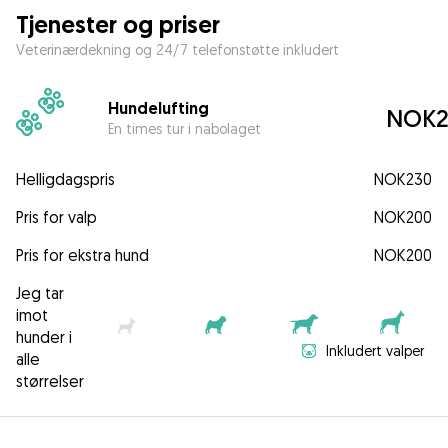
Tjenester og priser
Veterinærdekning og 24/7 telefonstøtte inkludert
Hundelufting
NOK2
En times tur i nabolaget
Helligdagspris
NOK230
Pris for valp
NOK200
Pris for ekstra hund
NOK200
Jeg tar
imot
hunder i
Inkludert valper
alle
størrelser