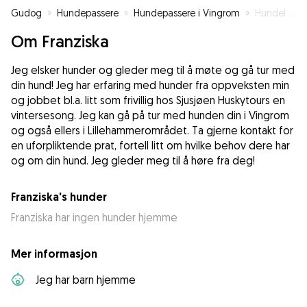
Gudog
»
Hundepassere
»
Hundepassere i Vingrom
»
Hundelufting
Om Franziska
Jeg elsker hunder og gleder meg til å møte og gå tur med
din hund! Jeg har erfaring med hunder fra oppveksten min
og jobbet bl.a. litt som frivillig hos Sjusjøen Huskytours en
vintersesong. Jeg kan gå på tur med hunden din i Vingrom
og også ellers i Lillehammerområdet. Ta gjerne kontakt for
en uforpliktende prat, fortell litt om hvilke behov dere har
og om din hund. Jeg gleder meg til å høre fra deg!
Franziska's hunder
Franziska har ingen hunder hjemme
Mer informasjon
Jeg har barn hjemme