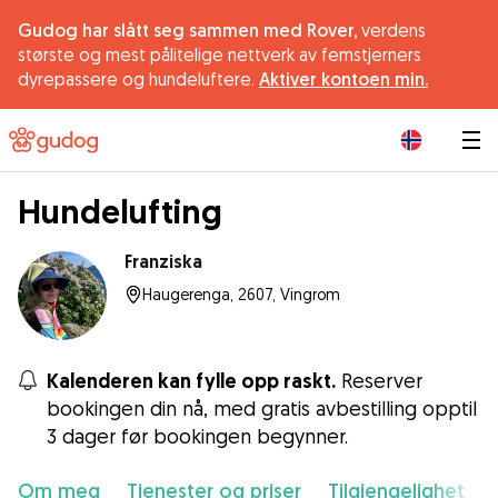
Gudog har slått seg sammen med Rover,
verdens
største og mest pålitelige nettverk av femstjerners
dyrepassere og hundeluftere.
Aktiver kontoen min.
|
Hundelufting
Franziska
Haugerenga, 2607, Vingrom
Kalenderen kan fylle opp raskt.
Reserver
bookingen din nå, med gratis avbestilling opptil
3 dager før bookingen begynner.
Om meg
Tjenester og priser
Tilgjengelighet