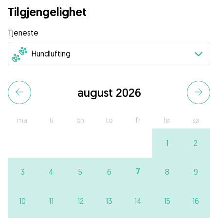
Tilgjengelighet
Tjeneste
august 2026
ma
ti
on
to
fr
lø
sø
1
2
7
3
4
5
6
8
9
10
11
12
13
14
15
16