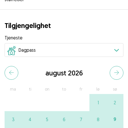
Tilgjengelighet
Tjeneste
august 2026
ma
ti
on
to
fr
lø
sø
1
2
9
3
4
5
6
7
8