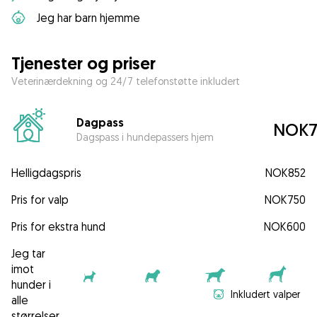
Jeg har barn hjemme
Tjenester og priser
Veterinærdekning og 24/7 telefonstøtte inkludert
Dagpass
NOK7
Dagspass i hundepassers hjem
Helligdagspris
NOK852
Pris for valp
NOK750
Pris for ekstra hund
NOK600
Jeg tar
imot
hunder i
Inkludert valper
alle
størrelser