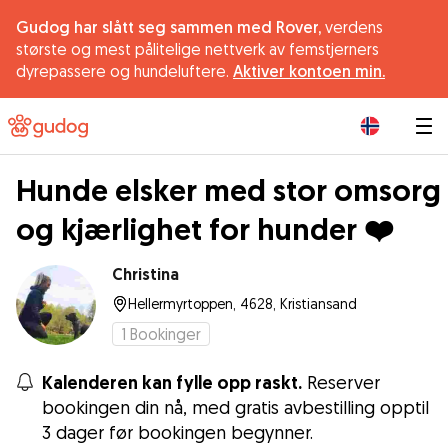
Gudog har slått seg sammen med Rover,
verdens
største og mest pålitelige nettverk av femstjerners
dyrepassere og hundeluftere.
Aktiver kontoen min.
|
Hunde elsker med stor omsorg
og kjærlighet for hunder ❤️
Christina
Hellermyrtoppen, 4628, Kristiansand
1
Bookinger
Kalenderen kan fylle opp raskt.
Reserver
bookingen din nå, med gratis avbestilling opptil
3 dager før bookingen begynner.