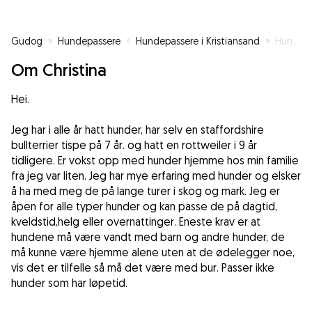
Gudog
»
Hundepassere
»
Hundepassere i Kristiansand
»
Hunde elsker med stor omsorg og kjærlighet for hunder ❤️
Om Christina
Hei.
Jeg har i alle år hatt hunder, har selv en staffordshire
bullterrier tispe på 7 år. og hatt en rottweiler i 9 år
tidligere. Er vokst opp med hunder hjemme hos min familie
fra jeg var liten. Jeg har mye erfaring med hunder og elsker
å ha med meg de på lange turer i skog og mark. Jeg er
åpen for alle typer hunder og kan passe de på dagtid,
kveldstid,helg eller overnattinger. Eneste krav er at
hundene må være vandt med barn og andre hunder, de
må kunne være hjemme alene uten at de ødelegger noe,
vis det er tilfelle så må det være med bur. Passer ikke
hunder som har løpetid.