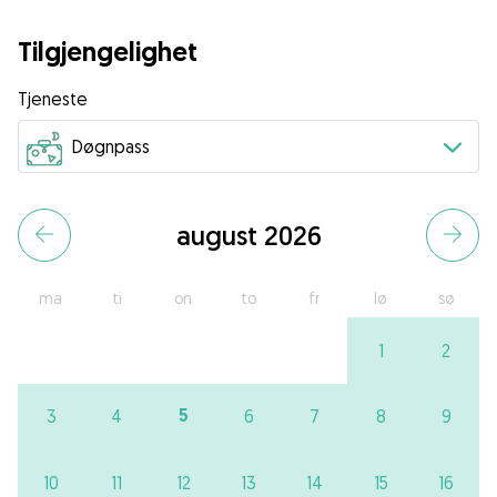
Tilgjengelighet
Tjeneste
august 2026
ma
ti
on
to
fr
lø
sø
1
2
5
3
4
6
7
8
9
10
11
12
13
14
15
16