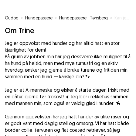
Gudog
»
Hundepassere
»
Hundepassere i Tønsberg
»
Kan jeg låne bestevennen din? 🐶
Om Trine
Jeg er oppvokst med hunder og har alltid hatt en stor
kjærlighet for dem!
På grunn av jobben min har jeg dessverre ikke mulighet til å
ha hund på heltid, men med mye turnusfri og en aktiv
hverdag, ønsker jeg gjerne å bruke turene og fritiden min
sammen med en hund — kanskje din? 🐾
Jeg er et A-menneske og elsker å starte dagen friskt med
en gåtur, gjerne før frokost! ☀️ Jeg bor i rekkehus sammen
med mannen min, som også er veldig glad i hunder. 🦮
Gjennom oppveksten har jeg hatt hunder av ulike raser og
er godt vant med daglig stell og omsorg. Vi har hatt både
border collie, tervuren og flat coated retriever, så jeg