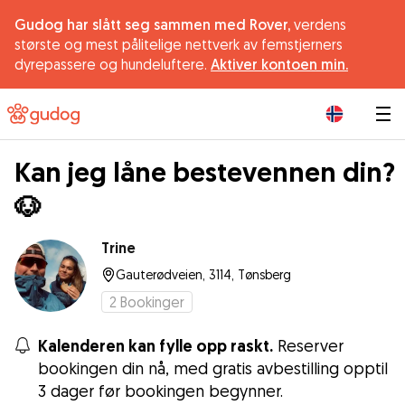
Gudog har slått seg sammen med Rover,
verdens
største og mest pålitelige nettverk av femstjerners
dyrepassere og hundeluftere.
Aktiver kontoen min.
|
Kan jeg låne bestevennen din?
🐶
Trine
Gauterødveien, 3114, Tønsberg
2
Bookinger
Kalenderen kan fylle opp raskt.
Reserver
bookingen din nå, med gratis avbestilling opptil
3 dager før bookingen begynner.