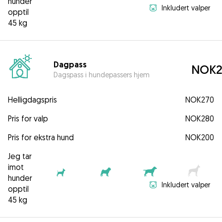
hunder
Inkludert valper
opptil
45 kg
Dagpass
NOK2
Dagspass i hundepassers hjem
Helligdagspris
NOK270
Pris for valp
NOK280
Pris for ekstra hund
NOK200
Jeg tar
imot
hunder
Inkludert valper
opptil
45 kg