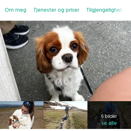
Om meg
Tjenester og priser
Tilgjengelighet
6 bilder
se alle