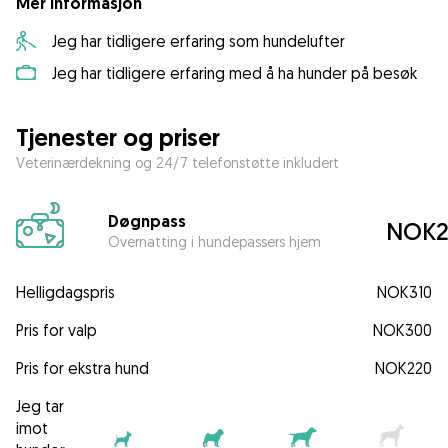
Mer informasjon
Jeg har tidligere erfaring som hundelufter
Jeg har tidligere erfaring med å ha hunder på besøk
Tjenester og priser
Veterinærdekning og 24/7 telefonstøtte inkludert
Døgnpass
NOK2
Overnatting i hundepassers hjem
Helligdagspris
NOK310
Pris for valp
NOK300
Pris for ekstra hund
NOK220
Jeg tar
imot