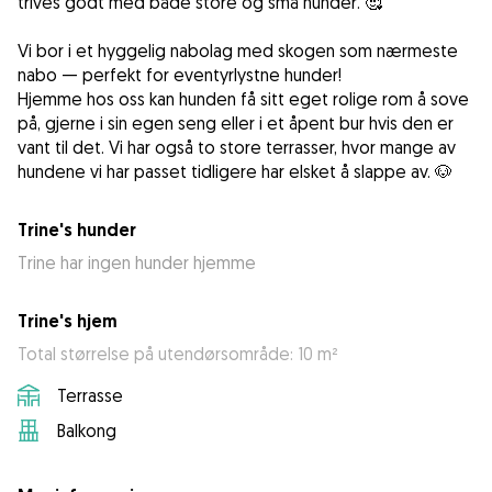
trives godt med både store og små hunder. 🥰
Vi bor i et hyggelig nabolag med skogen som nærmeste
nabo — perfekt for eventyrlystne hunder!
Hjemme hos oss kan hunden få sitt eget rolige rom å sove
på, gjerne i sin egen seng eller i et åpent bur hvis den er
vant til det. Vi har også to store terrasser, hvor mange av
hundene vi har passet tidligere har elsket å slappe av. 🐶
Trine's hunder
Trine har ingen hunder hjemme
Trine's hjem
Total størrelse på utendørsområde: 10 m²
Terrasse
Balkong