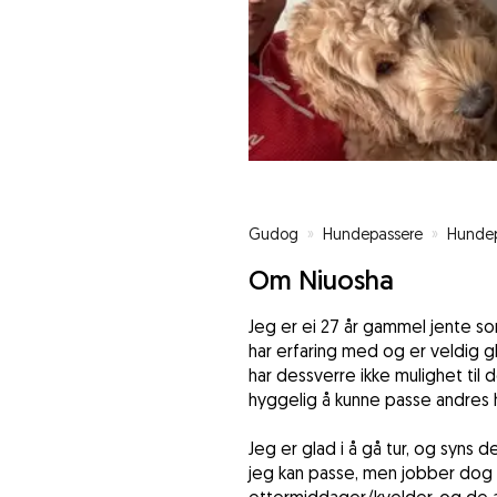
Gudog
»
Hundepassere
»
Hundep
Om Niuosha
Jeg er ei 27 år gammel jente som
har erfaring med og er veldig g
har dessverre ikke mulighet til 
hyggelig å kunne passe andres h
Jeg er glad i å gå tur, og syns 
jeg kan passe, men jobber dog på