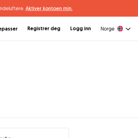
undeluftere.
Aktiver kontoen min.
Registrer deg
Logg inn
depasser
Norge