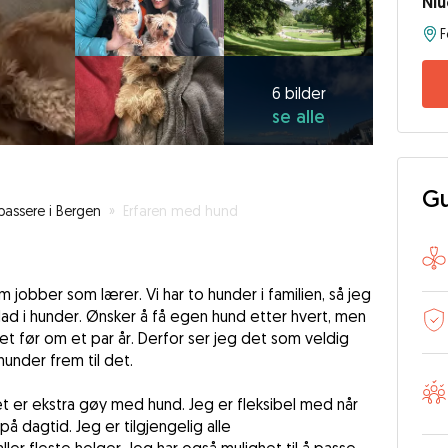
Ni
F
6
bilder
se
6 bilder
se alle
alle
Gu
assere i Bergen
»
Erfaren med hund
 jobber som lærer. Vi har to hunder i familien, så jeg
lad i hunder. Ønsker å få egen hund etter hvert, men
det før om et par år. Derfor ser jeg det som veldig
under frem til det.
det er ekstra gøy med hund. Jeg er fleksibel med når
 dagtid. Jeg er tilgjengelig alle