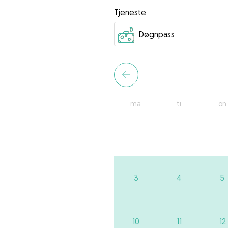
Tjeneste
ma
ti
on
3
4
5
10
11
12