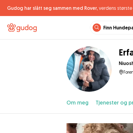
Gudog har slått seg sammen med Rover,
verdens største 
Finn Hundep
Erf
Niuos
Fore
Om meg
Tjenester og pr