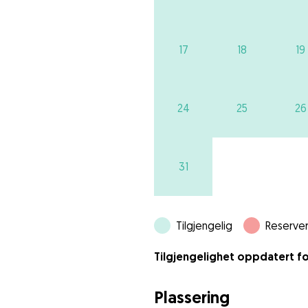
17
18
19
24
25
26
31
Tilgjengelig
Reserver
Tilgjengelighet oppdatert fo
Plassering