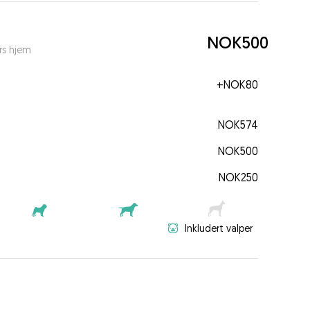
NOK500
rs hjem
+
NOK80
NOK574
NOK500
NOK250
Inkludert valper