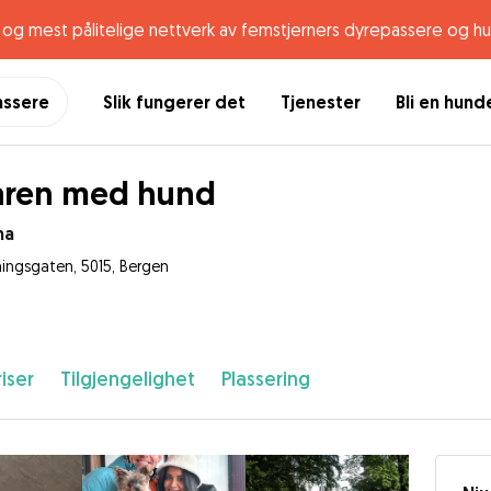
og mest pålitelige nettverk av femstjerners dyrepassere og h
assere
Slik fungerer det
Tjenester
Bli en hun
aren med hund
ha
ningsgaten, 5015, Bergen
iser
Tilgjengelighet
Plassering