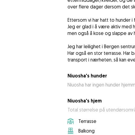
ettermiddager/kvelder, og de all
over flere dager dersom det sku
Ettersom vi har hatt to hunder i 
Jeg er glad i å være aktiv med h
men også å kose og slappe av
Jeg har leilighet i Bergen sentr
Har også en stor terrasse. Har 
transport i nærheten, så kan ev
Niuosha's hunder
Niuosha har ingen hunder hjem
Niuosha's hjem
Total størrelse på utendørsomr
Terrasse
Balkong