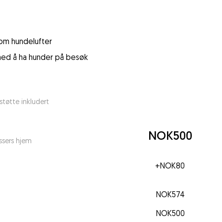
 som hundelufter
 med å ha hunder på besøk
tøtte inkludert
NOK500
ssers hjem
+
NOK80
NOK574
NOK500