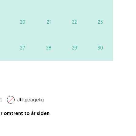
20
21
22
23
27
28
29
30
t
Utilgjengelig
r omtrent to år siden