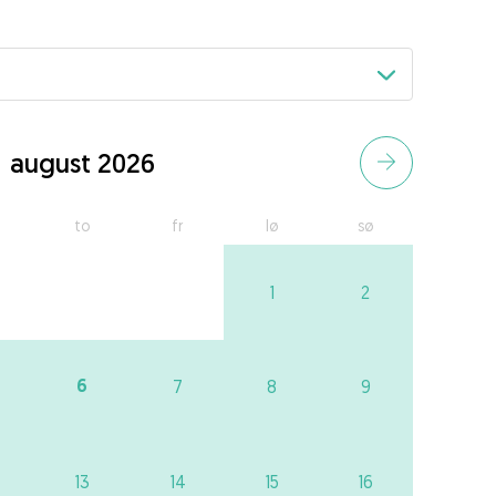
august 2026
to
fr
lø
sø
1
2
6
7
8
9
13
14
15
16