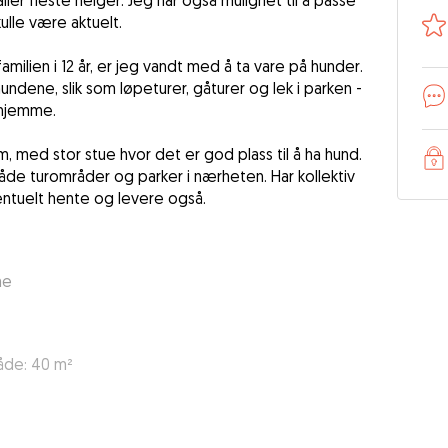
er fleste helger. Jeg har også mulighet til å passe
lle være aktuelt.
familien i 12 år, er jeg vandt med å ta vare på hunder.
undene, slik som løpeturer, gåturer og lek i parken -
 hjemme.
um, med stor stue hvor det er god plass til å ha hund.
både turområder og parker i nærheten. Har kollektiv
entuelt hente og levere også.
me
åde: 40 m²