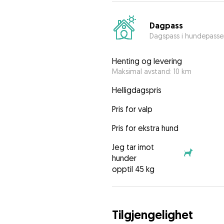
Dagpass
Dagspass i hundepasse
Henting og levering
Maksimal avstand: 10 km
Helligdagspris
Pris for valp
Pris for ekstra hund
Jeg tar imot
hunder
opptil 45 kg
Tilgjengelighet